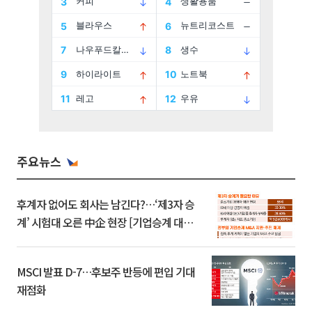
주요뉴스
후계자 없어도 회사는 남긴다?…‘제3자 승
계’ 시험대 오른 中企 현장 [기업승계 대전
환]
MSCI 발표 D-7…후보주 반등에 편입 기대
재점화