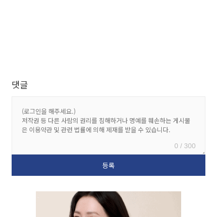
댓글
0 / 300