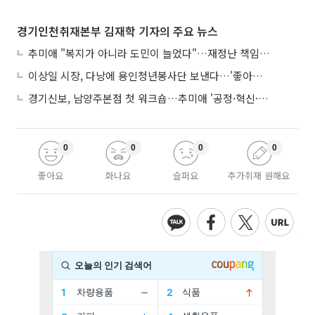
경기인천취재본부 김재학 기자의 주요 뉴스
추미애 "복지가 아니라 도민이 늘었다"…재정난 책임론 정면돌파
이상일 시장, 다낭에 용인청년봉사단 보낸다…'좋아용 거리' 만든다
경기신보, 남양주본점 첫 워크숍…추미애 '공정·혁신·포용' 전면 반영
0
0
0
0
좋아요
화나요
슬퍼요
추가취재 원해요