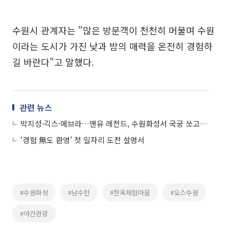
수원시 관계자는 "많은 방문객이 천천히 머물며 수원
이라는 도시가 가진 낮과 밤의 매력을 온전히 경험하
길 바란다"고 말했다.
관련 뉴스
박지성·긱스·에브라…맨유 레전드, 수원화성서 국궁 쏘고 왕갈비 먹었다
‘경험 無도 환영’ 첫 일자리 도전 설명서
#수원화성
#남수헌
#한옥체험마을
#오스수원
#야간관광