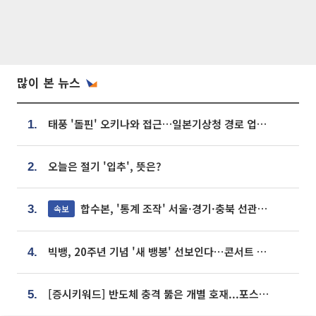
많이 본 뉴스
태풍 '돌핀' 오키나와 접근…일본기상청 경로 업데이트
1.
오늘은 절기 '입추', 뜻은?
2.
합수본, '통계 조작' 서울·경기·충북 선관위 등 추가 압수수색
속보
3.
빅뱅, 20주년 기념 '새 뱅봉' 선보인다⋯콘서트 앞두고 팝업 개최
4.
[증시키워드] 반도체 충격 뚫은 개별 호재...포스코퓨처엠·에코프로·한화솔루션 '눈길'
5.