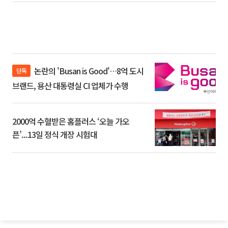
논란의 'Busan is Good'…8억 도시
단독
브랜드, 용산 대통령실 CI 업체가 수행
2000억 수혈받은 홈플러스 ‘오늘 가오
픈’...13일 정식 개장 시험대