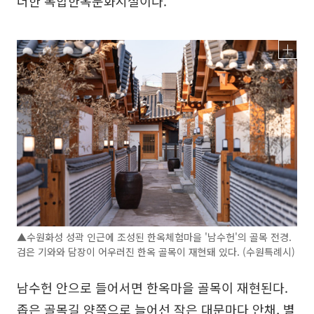
더한 복합한옥문화시설이다.
▲수원화성 성곽 인근에 조성된 한옥체험마을 '남수헌'의 골목 전경.
검은 기와와 담장이 어우러진 한옥 골목이 재현돼 있다. (수원특례시)
남수헌 안으로 들어서면 한옥마을 골목이 재현된다.
좁은 골목길 양쪽으로 늘어선 작은 대문마다 안채, 별