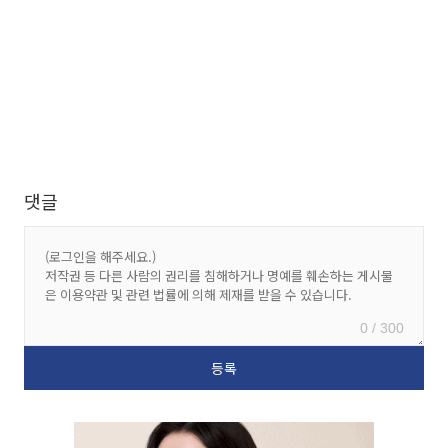
댓글
0 / 300