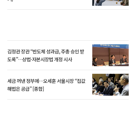
김정관 장관 “반도체 성과급, 주총 승인 받
도록”…상법·자본시장법 개정 시사
세금 꺼낸 정부에…오세훈 서울시장 “집값
해법은 공급” [종합]