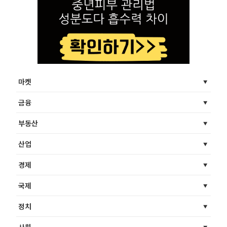
마켓
금융
부동산
산업
경제
국제
정치