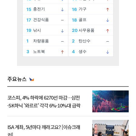
주요뉴스
코스피, 4% 하락에 6270선 마감…삼전
·SK하닉 '와르르' 각각 6%·10%대 급락
ISA 계좌, 5년마다 깨라고요? [이슈크래
커]