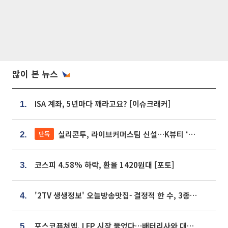
많이 본 뉴스
ISA 계좌, 5년마다 깨라고요? [이슈크래커]
1.
실리콘투, 라이브커머스팀 신설…K뷰티 ‘글로벌 판매망’ 확대[K뷰티 라방戰]
단독
2.
코스피 4.58% 하락, 환율 1420원대 [포토]
3.
'2TV 생생정보' 오늘방송맛집- 결정적 한 수, 3종 메밀면! 메밀 소바 맛집 '의○○○○'
4.
포스코퓨처엠, LFP 시장 뚫었다…배터리사와 대규모 장기 공급 합의
5.