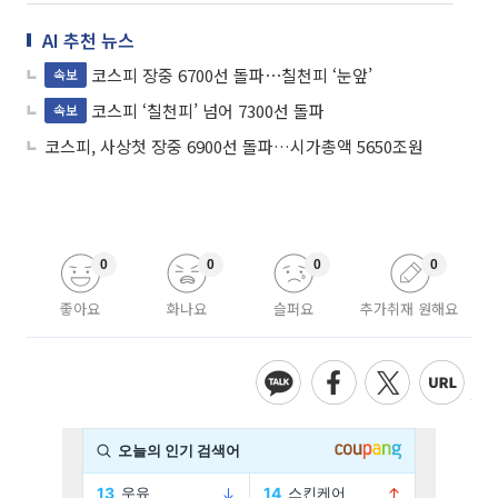
AI 추천 뉴스
코스피 장중 6700선 돌파⋯칠천피 ‘눈앞’
속보
코스피 ‘칠천피’ 넘어 7300선 돌파
속보
코스피, 사상첫 장중 6900선 돌파…시가총액 5650조원
0
0
0
0
좋아요
화나요
슬퍼요
추가취재 원해요