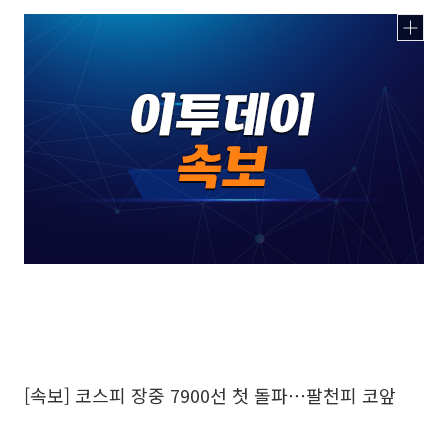
[속보] 코스피 장중 7900선 첫 돌파⋯팔천피 코앞