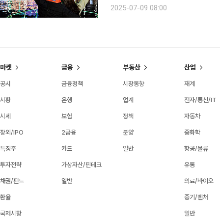
램이다. 기존 여객선이나 유람선과 다른 
2025-07-09 08:00
에서 출발해 통영의 심장인 강구안 해상,
마켓
금융
부동산
산업
공시
금융정책
시장동향
재계
시황
은행
업계
전자/통신/IT
시세
보험
정책
자동차
장외/IPO
2금융
분양
중화학
특징주
카드
일반
항공/물류
투자전략
가상자산/핀테크
유통
채권/펀드
일반
의료/바이오
환율
중기/벤처
국제시황
일반