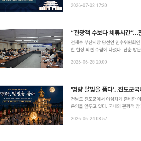
선 호텔에서 ‘2026 서울국제관광포럼
2026-07-02 17:20
계, 공공기관과 학계 관계자 등 900
“관광객 수보다 체류시간”…전
전재수 부산시장 당선인 인수위원회인 
한 현장 의견 수렴에 나섰다. 단순 방문객 유치 경쟁에서 벗어나 체류형·소비형 관광도시로의 전환
을 민선 9기 핵심 과제로 삼겠다는 구상이다. 인수위는 지난 26일 부산시청 인수
2026-06-28 20:00
크루즈·해양레저 관광과 관광산업 전
'명량 달빛을 품다'...진도군
전남도 진도군에서 야심차게 준비한 야간
운영을 앞두고 있다. 국내외 관광객 참가 문의가 이어지며 큰 관심을 받고 있다. '명량, 달빛을 품
다'는 명량대첩의 역사적 현장인 울돌
2026-06-24 08:57
래를 