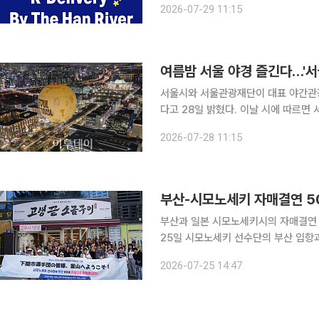
2026-07-29 11:15
에서 경험하고 싶어하는 대표적인 일상
여름밤 서울 야경 즐긴다…'서울
서울시와 서울관광재단이 대표 야간관광
다고 28일 밝혔다. 이날 시에 따르면 서울달 운영시간을 야간경제 활성화를 위해 8월부터 10월까지
금요일과 토요일 오후 11시까지 연장한
2026-07-28 11:15
한강공원 문화행사와 연계해 여의도 일
부산-시모노세키 자매결연 5
부산과 일본 시모노세키시의 자매결연 
25일 시모노세키 선수단의 부산 입항
우정을 쌓고 양 도시의 교류를 이어가는 
2026-07-25 14:47
오전 관부훼리를 이용해 부산항국제여