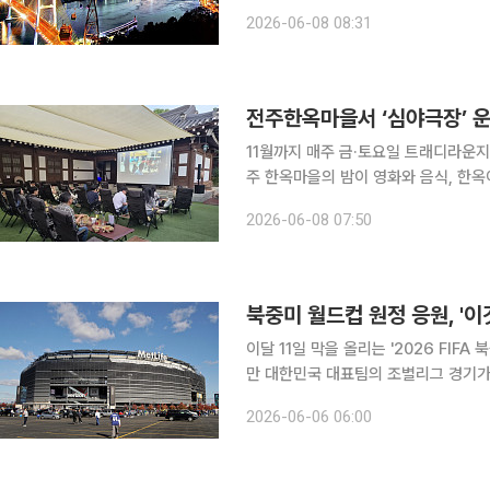
로 거듭난다고 8일 밝혔다. 개막 석 달이 채 남지 않은 여수섬박람회는 섬과 도시를 연결하는 새로
2026-06-08 08:31
운 관광 패러다임의 전환점이자 섬의 
전주한옥마을서 ‘심야극장’ 
11월까지 매주 금·토요일 트래디라운지서
주 한옥마을의 밤이 영화와 음식, 한옥이 어우
면 시는 한옥마을 트래디라운지에서 5
2026-06-08 07:50
극장’을 운영한다. 전주심야
북중미 월드컵 원정 응원, '이
이달 11일 막을 올리는 '2026 FIFA
만 대한민국 대표팀의 조별리그 경기가
원을 떠날 계획이라면 여권만큼이나 꼭 챙겨
2026-06-06 06:00
리청은 안전하고 즐거운 월드컵 관람을