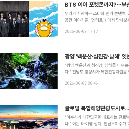
BTS 이어 포켓몬까지?⋯부산
우리가 사랑하는 스타와 인기 콘텐츠, 
용한 이야기들. '엔터로그'에서 만나보세요. 글로벌 팬덤을 움직이는 대형 스타(?)들이
을 향하고 있습니다. 그룹 방탄소년단(
2026-06-09 17:17
도 유명한 포켓몬스터(포켓몬)까지 부
광양 '백운산·섬진강·남해' 잇
"광양 백운산과 섬진강, 남해를 아우
다." 전남도 광양시가 복합관광자원을 앞세워 여름 휴가지로 주목받고 있다. 광양시는 연일 이어지
는 더위 속에서 백운산 계곡과 섬진강,
2026-06-08 08:46
주목받고 있다고 
글로벌 복합해양관광도시로..
"여수시가 대한민국을 대표하는 글로벌
다." 이는 K-여행 성지, 전남도여수가 2026 여수세계섬박람회를 계기로 글로벌 복합 해양관광도시