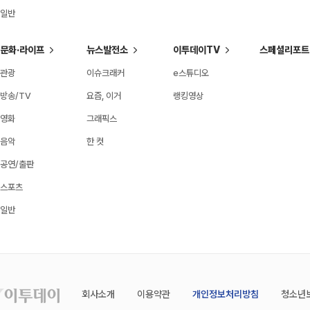
일반
문화·라이프
뉴스발전소
이투데이TV
스페셜리포트
관광
이슈크래커
e스튜디오
방송/TV
요즘, 이거
랭킹영상
영화
그래픽스
음악
한 컷
공연/출판
스포츠
일반
회사소개
이용약관
개인정보처리방침
청소년