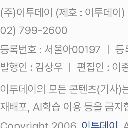
(주)이투데이 (제호 : 이투데이
02) 799-2600
등록번호 : 서울아00197 ㅣ 등록일
발행인 : 김상우 ㅣ 편집인 : 
이투데이의 모든 콘텐츠(기사)는
재배포, AI학습 이용 등을 금지
Copyright 2006.
이투데이
.