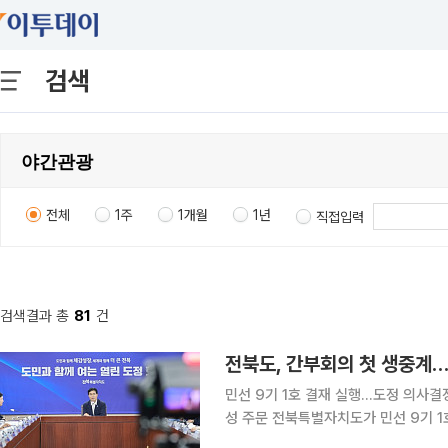
검색
전체
1주
1개월
1년
직접입력
검색결과 총
81
건
전북도, 간부회의 첫 생중계…
민선 9기 1호 결재 실행…도정 의사결
성 주문 전북특별자치도가 민선 9기 1호 결재사안인 간부회의 생중계를 처음 시범운영하며 도정 의
사결정 과정을 공개했다. 전북도는 3일 이원택 도지사 주재로 8월 간부회의를 열고 회의 과정을 도