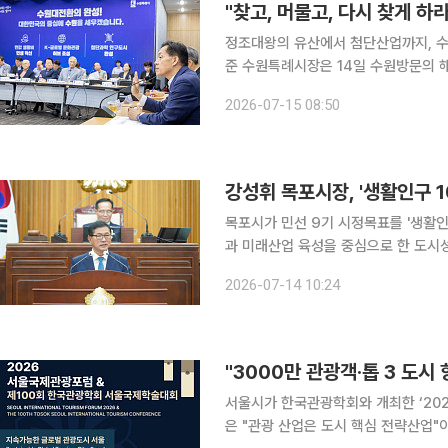
정조대왕의 유산에서 첨단산업까지, 수원
준 수원특례시장은 14일 수원방문의 
은 도시로 만들겠다"며 1500만명이 찾는 글로
2026-07-15 08:50
재를 종합하면 이 시장은 14일 시청 
강성휘 목포시장, '생활인구 1
목포시가 민선 9기 시정목표를 '생활인
과 미래산업 육성을 중심으로 한 도시성장 전략을 본격 추진
포시의회 임시회 시정연설에서 "시민이
2026-07-14 10:24
서울시가 한국관광학회와 개최한 ‘20
은 "관광 산업은 도시 핵심 전략산업"이라며 적극적인