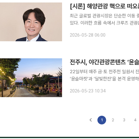
[시론] 해양관광 핵으로 떠오른
최근 글로벌 관광시장은 단순한 이동 
있다. 이러한 흐름 속에서 크루즈 관광은
산업으로 성장하며 세계 관광산업의 새로운 성장동력
2026-05-28 06:00
은 중국·일본·동남아시아를 중심으로 
전주시, 야간관광콘텐츠 ‘윤슬
22일부터 매주 금·토 전주천 일원서 진행체류형 관광 확
‘윤슬마켓’과 ‘달빛한잔’을 본격 운영하며 전주의 
터 매주 금·토요일 전주천과 원도심 
2026-05-23 10:34
고 23일 밝혔다. 행사 구
1
2
3
4