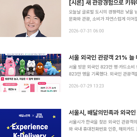
[시론] 새 관광경험으로 키워야
오늘날 글로벌 도시의 경쟁력은 낮을 
문화와 관광, 소비가 자연스럽게 이어질
광도시들은 ‘밤’을 새로운 관광자원으로
2026-07-31 06:00
서울 외국인 관광객 21% 늘
서울 방문 외국인 823만 명·카드소비 5조 6172억원 올해 상반기 
823만 명을 기록했다. 외국인 관광객
억원으로 나타났다. 29일 서울시는 올해 6월까지 서울을 찾은 외국인 관광객이 지난해 같은 기간보
2026-07-29 13:23
다 21.3% 증가했고 카드소비는 56.
서울시, 배달의민족과 외국인 '
서울시가 한국을 찾은 외국인 관광객의 배달음식 
와 국내 휴대전화번호 인증, 해외카드
을 체결한다고 밝혔다. 한강공원이나 숙소에서 배달음식을 시켜 먹는 문화는 외국인 관광객이 서울