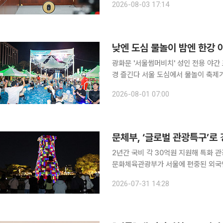
2026-08-03 17:14
민에게 생중계했다. 도정의 주요 의사결
낮엔 도심 물놀이 밤엔 한강
광화문 '서울썸머비치' 성인 전용 야간 
경 즐긴다 서울 도심에서 물놀이 축제가 열리고 한강 야경 명소 운영시간이 늘어나면서 시민들이 즐
길거리가 늘어난다. 1일 서울관광재단에 따르면 도심 물놀이 축제 '2026 서울썸머비치'가 지난 20
2026-08-01 07:00
일 개장해 다음 달 9일까지 광화문광
문체부, ‘글로벌 관광특구’로
2년간 국비 각 30억원 지원해 특화 
문화체육관광부가 서울에 편중된 외국
조성하기 위해 경주와 해운대를 글로벌 관광특구로 지정했다.
2026-07-31 14:28
특구 육성 사업 지원 대상지로 경주 