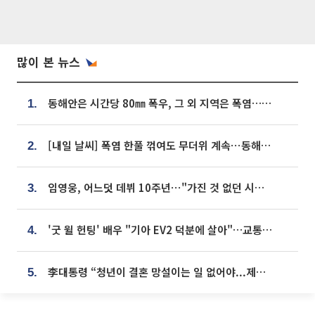
많이 본 뉴스
동해안은 시간당 80㎜ 폭우, 그 외 지역은 폭염…‘극과 극 날씨’
1.
[내일 날씨] 폭염 한풀 꺾여도 무더위 계속⋯동해안 이틀 연속 비
2.
임영웅, 어느덧 데뷔 10주년⋯"가진 것 없던 시절, 내 앞엔 20명의 팬뿐"
3.
'굿 윌 헌팅' 배우 "기아 EV2 덕분에 살아"…교통사고 후 안전성 극찬
4.
李대통령 “청년이 결혼 망설이는 일 없어야...제도상 불이익 조사”
5.