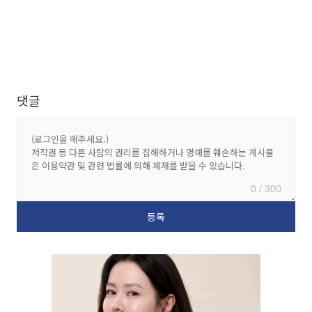
댓글
0 / 300