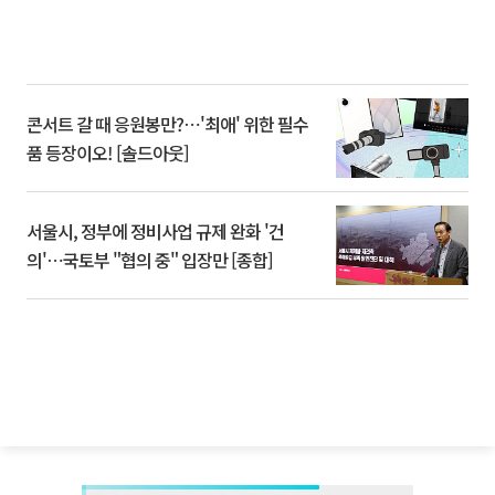
콘서트 갈 때 응원봉만?⋯'최애' 위한 필수
품 등장이오! [솔드아웃]
서울시, 정부에 정비사업 규제 완화 '건
의'⋯국토부 "협의 중" 입장만 [종합]