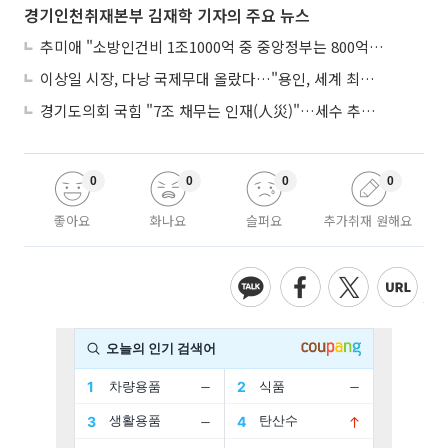
경기인천취재본부 김재학 기자의 주요 뉴스
추미애 "소방인건비 1조1000억 중 중앙정부는 800억뿐"
이상일 시장, 다낭 국제무대 올랐다…"용인, 세계 최대 반도체 도시 된다"
경기도의회 국힘 "7조 채무는 인재(人災)"…세수 추계 조작 의혹 제기
0
0
0
0
좋아요
화나요
슬퍼요
추가취재 원해요