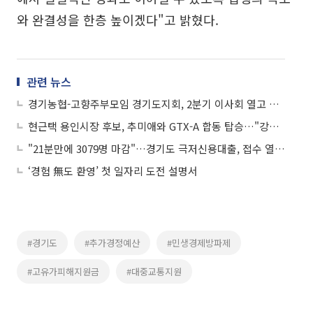
와 완결성을 한층 높이겠다"고 밝혔다.
관련 뉴스
경기농협-고향주부모임 경기도지회, 2분기 이사회 열고 사회공헌 활성화 논의
현근택 용인시장 후보, 추미애와 GTX-A 합동 탑승…"강남권 30분대 교통혁명"
"21분만에 3079명 마감"…경기도 극저신용대출, 접수 열자마자 폭주했다
‘경험 無도 환영’ 첫 일자리 도전 설명서
#경기도
#추가경정예산
#민생경제방파제
#고유가피해지원금
#대중교통지원