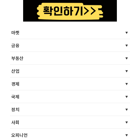
마켓
금융
부동산
산업
경제
국제
정치
사회
오피니언