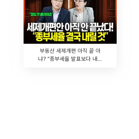
부동산 세제개편 아직 끝 아
냐? "종부세율 발표보다 내릴
것" 장기거주·양도세 전망 I 집
땅지성 I 김인만, 진미윤