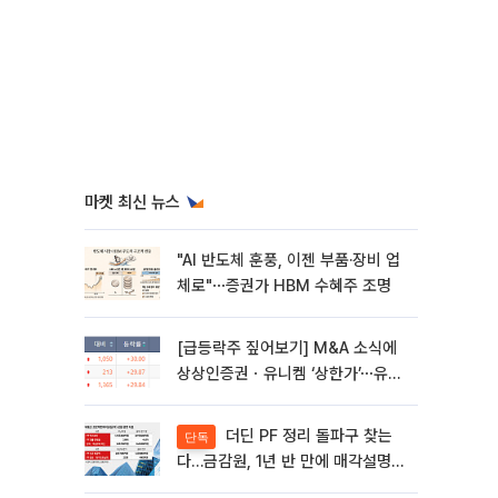
마켓 최신 뉴스
"AI 반도체 훈풍, 이젠 부품·장비 업
체로"⋯증권가 HBM 수혜주 조명
[급등락주 짚어보기] M&A 소식에
상상인증권ㆍ유니켐 ‘상한가’⋯유증
제동 걸린 SK디앤디↑
더딘 PF 정리 돌파구 찾는
단독
다…금감원, 1년 반 만에 매각설명회
재개