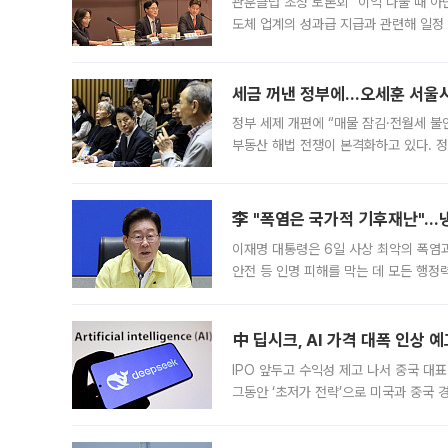
관훈클럽 초청 토론회 “이익 나눌 때 아
도체 업계의 성과급 지급과 관련해 일정
최근 상법·자본시장법 개정으로 기업 지
세금 꺼낸 정부에…오세훈 서울시장
정부 세제 개편에 “매물 잠김·전월세 불
부동산 해법 전쟁이 본격화하고 있다. 
드를 꺼내자 서울시는 전·월세 부담만 
李 "폭염은 국가적 기후재난"…냉
이재명 대통령은 6일 사상 최악의 폭염
안전 등 인명 피해를 막는 데 모든 행
인프라 확충 계획을 내년도 예산안에 반
中 딥시크, AI 가격 대폭 인상 
IPO 앞두고 수익성 제고 나서 중국 대표
그동안 ‘초저가 전략’으로 미국과 중국
가된다. 블룸버그통신에 따르면 딥시크는