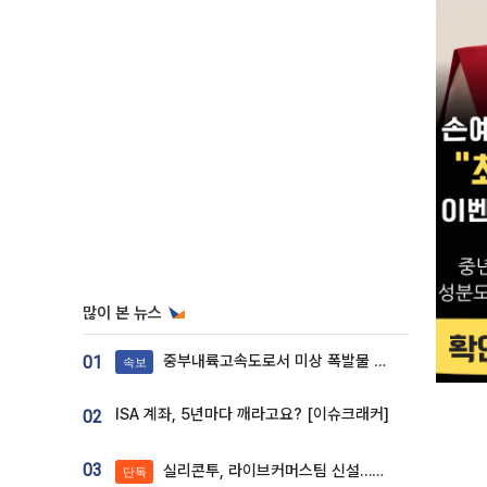
많이 본 뉴스
중부내륙고속도로서 미상 폭발물 발견
01
속보
ISA 계좌, 5년마다 깨라고요? [이슈크래커]
02
03
실리콘투, 라이브커머스팀 신설…K뷰티 ‘글로벌 판매망’ 확대[K뷰티 라방戰]
단독