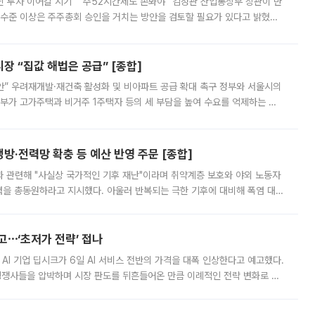
닌 투자 이어갈 시기” “주52시간제도 손봐야” 김정관 산업통상부 장관이 반
 수준 이상은 주주총회 승인을 거치는 방안을 검토할 필요가 있다고 밝혔다.
배구조와 주주권 강화 논의가 이어지는 가운데, 핵심 연구인력에 대한
 “집값 해법은 공급” [종합]
안” 우려재개발·재건축 활성화 및 비아파트 공급 확대 촉구 정부와 서울시의
정부가 고가주택과 비거주 1주택자 등의 세 부담을 높여 수요를 억제하는 카
키울 것이라며 세금이 아닌 공급이 근본적인 처방이라고 전면 반박했다.
방·전력망 확충 등 예산 반영 주문 [종합]
과 관련해 "사실상 국가적인 기후 재난"이라며 취약계층 보호와 야외 노동자
정력을 총동원하라고 지시했다. 아울러 반복되는 극한 기후에 대비해 폭염 대응
영하는 방안도 검토하라고 주문했다. 이 대통령은 이날 폭염·가뭄 대
예고⋯‘초저가 전략’ 접나
 AI 기업 딥시크가 6일 AI 서비스 전반의 가격을 대폭 인상한다고 예고했다.
 경쟁사들을 압박하며 시장 판도를 뒤흔들어온 만큼 이례적인 전략 변화로 평
 이날 공지를 통해 구체적인 인상 폭은 공개하지 않았지만 상당한 수