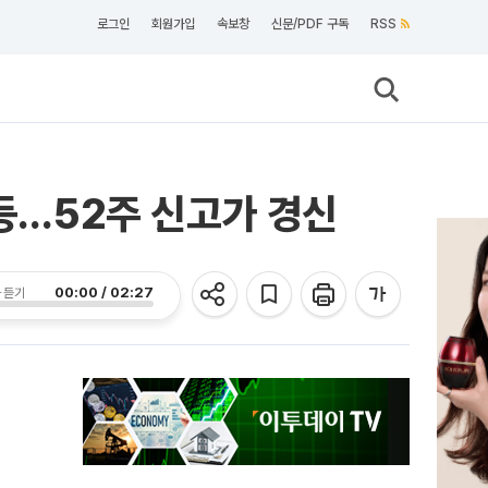
로그인
회원가입
속보창
신문/PDF 구독
RSS
급등…52주 신고가 경신
00:00 / 02:27
 듣기