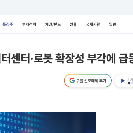
특징주
투자전략
채권/펀드
환율
국제시황
일반
 데이터센터‧로봇 확장성 부각에 
기사
구글 선호매체 추가