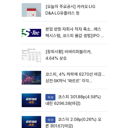
[오늘의 주요공시] 카카오·LIG
D&A·LG유플러스 등
본업 반등·자회사 적자 축소…에스
텍시스템, 코스피 몸값 셈법[IPO 엑
스레이]
[장외시황] 비바리퍼블리카,
4.64% 상승
코스피, 4% 하락에 6270선 마감…
삼전·SK하닉 '와르르' 각각
6%·10%대 급락
코스피 301.88p(4.58%)
속보
내린 6296.38(마감)
코스닥 2.08p(0.26%) 오
속보
른 801.67(마감)