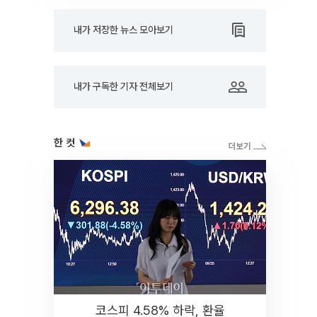
내가 저장한 뉴스 모아보기
내가 구독한 기자 전체보기
한 컷
코스피 4.58% 하락, 환율