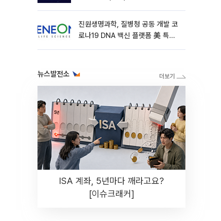
진원생명과학, 질병청 공동 개발 코
로나19 DNA 백신 플랫폼 美 특허
확보
뉴스발전소
ISA 계좌, 5년마다 깨라고요?
[이슈크래커]