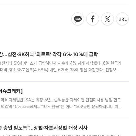
감…삼전·SK하닉 '와르르' 각각 6%·10%대 급락
삼성전자와 SK하이닉스가 급락하면서 지수가 4% 넘게 하락했다. 6일 한국거
비 301.88포인트(4.58%) 내린 6296.38에 장을 마감했다. 전장보다
스피는 장중 한때 6550.94까지 오르기도 했으나 6238.32까지 밀리기도 했
[이슈크래커]
 전액 비과세일반 ISA는 최장 5년…손익통산·과세이연 단절미사용 납입 한도
납입액 10% 소득공제…“10% 환급”은 아냐 “오랫동안 운용하라더니 이제
 ‘만능 절세 통장’으로 불리는 개인종합자산관리계좌(ISA)가 두 갈래로 개
주총 승인 받도록”…상법·자본시장법 개정 시사