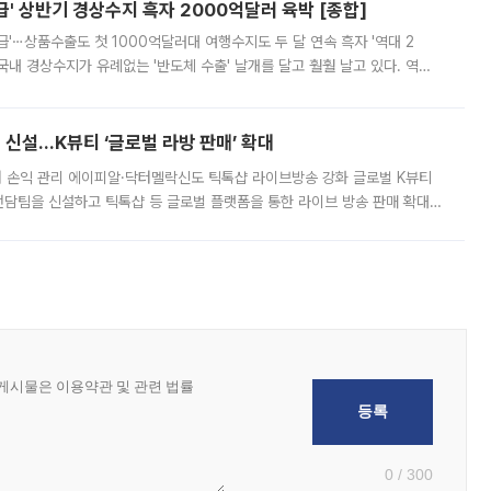
' 상반기 경상수지 흑자 2000억달러 육박 [종합]
급'⋯상품수출도 첫 1000억달러대 여행수지도 두 달 연속 흑자 '역대 2
국내 경상수지가 유례없는 '반도체 수출' 날개를 달고 훨훨 날고 있다. 역대
경상수지 뿐 아니라 상반기 경상수지 흑자도 2000억달러에 근접하며 사상 최
신설…K뷰티 ‘글로벌 라방 판매’ 확대
터 손익 관리 에이피알·닥터멜락신도 틱톡샵 라이브방송 강화 글로벌 K뷰티
담팀을 신설하고 틱톡샵 등 글로벌 플랫폼을 통한 라이브 방송 판매 확대에
급하는 데서 한발 더 나아가 방송 기획과 상품 구성, 출연자 섭외, 손익
0 / 300