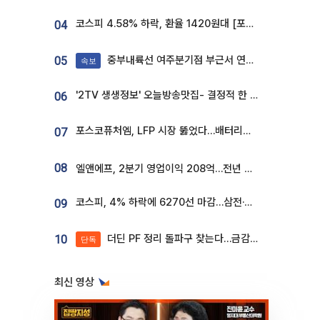
코스피 4.58% 하락, 환율 1420원대 [포토]
04
중부내륙선 여주분기점 부근서 연이은 추돌사고 발생
05
속보
'2TV 생생정보' 오늘방송맛집- 결정적 한 수, 3종 메밀면! 메밀 소바 맛집 '의○○○○'
06
포스코퓨처엠, LFP 시장 뚫었다…배터리사와 대규모 장기 공급 합의
07
08
엘앤에프, 2분기 영업이익 208억…전년 比 흑자전환
코스피, 4% 하락에 6270선 마감…삼전·SK하닉 '와르르' 각각 6%·10%대 급락
09
더딘 PF 정리 돌파구 찾는다…금감원, 1년 반 만에 매각설명회 재개
10
단독
최신 영상