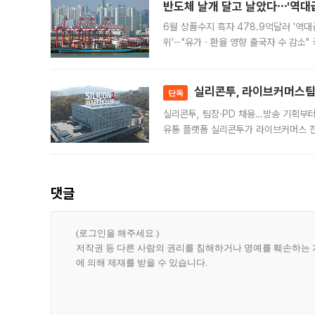
반도체 날개 달고 날았다⋯'역대급
6월 상품수지 흑자 478.9억달러 '역대
위'⋯"유가ㆍ환율 영향 출국자 수 감소" 
급 수출 호조가 매달 이어지면서 6월 
대 기
실리콘투, 라이브커머스팀 
단독
실리콘투, 팀장·PD 채용…방송 기획부
유통 플랫폼 실리콘투가 라이브커머스 전
나섰다. 국내 화장품을 해외 유통망에 공
댓글