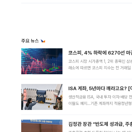
주요 뉴스
코스피, 4% 하락에 6270선 마
코스피 시장 시가총액 1, 2위 종목인 
래소에 따르면 코스피 지수는 전 거래일 대
1.81% 내린 6478.75에 출발한 코
다. 이날 오전
ISA 계좌, 5년마다 깨라고요? 
생산적금융 ISA, 국내 투자 이자·배당
이월도 폐지…기존 계좌까지 적용청년형 
는 5년마다 계좌를 해지하라는 건가요?”
편을
김정관 장관 “반도체 성과급, 