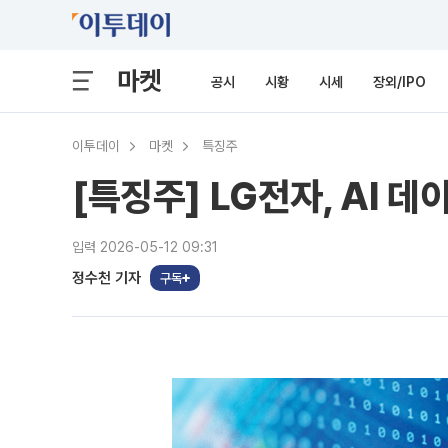
마켓
공시
시황
시세
장외/IPO
이투데이
마켓
특징주
[특징주] LG전자, AI
입력 2026-05-12 09:31
정수천 기자
구독