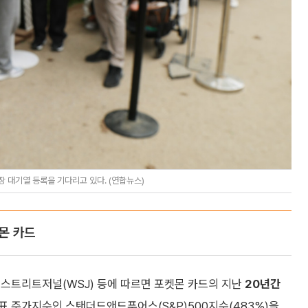
장 대기열 등록을 기다리고 있다. (연합뉴스)
켓몬 카드
월스트리트저널(WSJ) 등에 따르면 포켓몬 카드의 지난
20년간
표 주가지수인 스탠더드앤드푸어스(S&P)500지수(483%)을