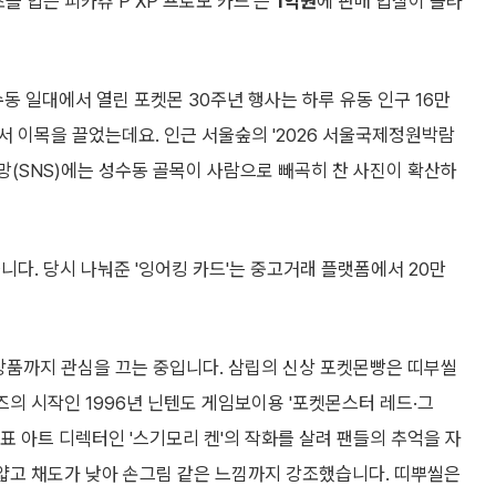
를 입은 피카츄 P XP 프로모 카드'는
1억원
에 판매 입찰이 올라
동 일대에서 열린 포켓몬 30주년 행사는 하루 유동 인구 16만
 이목을 끌었는데요. 인근 서울숲의 '2026 서울국제정원박람
망(SNS)에는 성수동 골목이 사람으로 빼곡히 찬 사진이 확산하
니다. 당시 나눠준 '잉어킹 카드'는 중고거래 플랫폼에서 20만
신상품까지 관심을 끄는 중입니다. 삼립의 신상 포켓몬빵은 띠부씰
즈의 시작인 1996년 닌텐도 게임보이용 '포켓몬스터 레드·그
표 아트 디렉터인 '스기모리 켄'의 작화를 살려 팬들의 추억을 자
 얇고 채도가 낮아 손그림 같은 느낌까지 강조했습니다. 띠뿌씰은