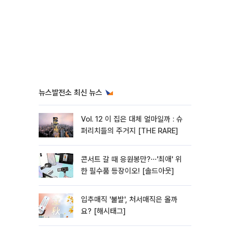
뉴스발전소 최신 뉴스
Vol. 12 이 집은 대체 얼마일까 : 슈
퍼리치들의 주거지 [THE RARE]
콘서트 갈 때 응원봉만?⋯'최애' 위
한 필수품 등장이오! [솔드아웃]
입추매직 '불발', 처서매직은 올까
요? [해시태그]