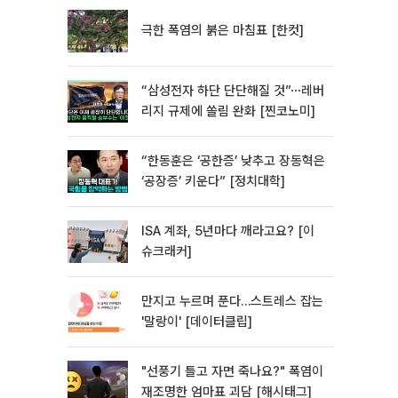
극한 폭염의 붉은 마침표 [한컷]
“삼성전자 하단 단단해질 것”⋯레버
리지 규제에 쏠림 완화 [찐코노미]
“한동훈은 ‘공한증’ 낮추고 장동혁은
‘공장증’ 키운다” [정치대학]
ISA 계좌, 5년마다 깨라고요? [이
슈크래커]
만지고 누르며 푼다…스트레스 잡는
'말랑이' [데이터클립]
"선풍기 틀고 자면 죽나요?" 폭염이
재조명한 엄마표 괴담 [해시태그]