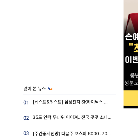
많이 본 뉴스
[베스트&워스트] 삼성전자·SK하이닉스 밀린 한 주…상상인증권은 85% 급등
01
35도 안팎 무더위 이어져…전국 곳곳 소나기 [오늘 날씨]
02
03
[주간증시전망] 다음주 코스피 6000~7000⋯“外人 수급은 정책이 변수”