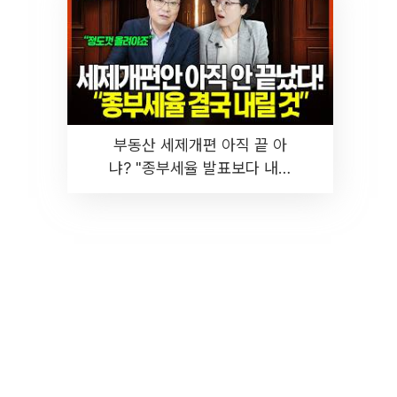
부동산 세제개편 아직 끝 아
냐? "종부세율 발표보다 내릴
것" 장기거주·양도세 전망 I 집
땅지성 I 김인만, 진미윤