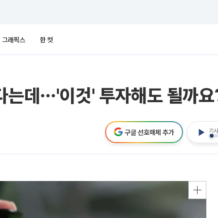
그래픽스
한 컷
다는데⋯'이것' 투자해도 될까요
기사
구글 선호매체 추가