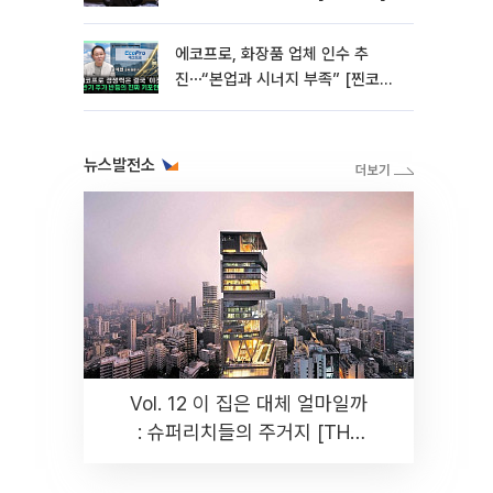
에코프로, 화장품 업체 인수 추
진⋯“본업과 시너지 부족” [찐코노
미]
뉴스발전소
Vol. 12 이 집은 대체 얼마일까
: 슈퍼리치들의 주거지 [THE
RARE]