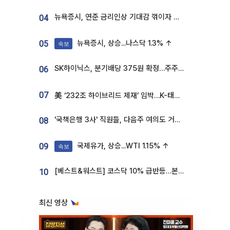
뉴욕증시, 연준 금리인상 기대감 꺾이자 상승...S&P500 사상 최고치 [종합]
04
뉴욕증시, 상승...나스닥 1.3% ↑
05
속보
SK하이닉스, 분기배당 375원 확정…주주환원책 9월로 앞당겨 발표
06
07
美 ‘232조 하이브리드 제재’ 임박…K-태양광, 불확실성 털고 날개 다나
'국책은행 3사' 직원들, 다음주 여의도 거리 나서는 까닭은
08
국제유가, 상승...WTI 1.15% ↑
09
속보
[베스트&워스트] 코스닥 10% 급반등…본느, 최대주주 변경 기대에 270% 폭등
10
최신 영상