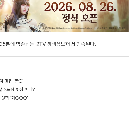
35분에 방송되는 '2TV 생생정보'에서 방송된다.
 맛집 '골○'
겹살→노상 횟집 어디?
 맛집 '화○○○'