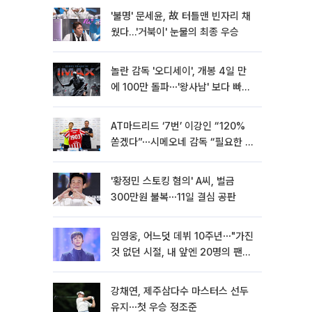
'불명' 문세윤, 故 터틀맨 빈자리 채
웠다…'거북이' 눈물의 최종 우승
놀란 감독 '오디세이', 개봉 4일 만
에 100만 돌파⋯'왕사남' 보다 빠르
다
AT마드리드 ‘7번’ 이강인 “120%
쏟겠다”⋯시메오네 감독 “필요한 선
수”
'황정민 스토킹 혐의' A씨, 벌금
300만원 불복⋯11일 결심 공판
임영웅, 어느덧 데뷔 10주년⋯"가진
것 없던 시절, 내 앞엔 20명의 팬
뿐"
강채연, 제주삼다수 마스터스 선두
유지⋯첫 우승 정조준