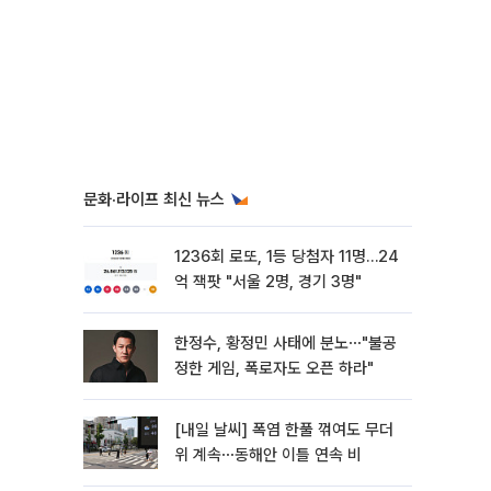
문화·라이프 최신 뉴스
1236회 로또, 1등 당첨자 11명…24
억 잭팟 "서울 2명, 경기 3명"
한정수, 황정민 사태에 분노⋯"불공
정한 게임, 폭로자도 오픈 하라"
[내일 날씨] 폭염 한풀 꺾여도 무더
위 계속⋯동해안 이틀 연속 비