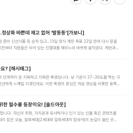
…정상화 바쁜데 재고 없어 ‘발동동’[가보니]
준비 신선식품 등 순차 입고…13일 정식 개장 목표 22일 만에 다시 문을
오전부터 직원들은 비어 있는 진열대를 채우느라 바쁘게 움직였다. 계란과
리를 잡기 시작했지만, 매장 곳곳엔 여전히 텅 빈 매대가 먼저 눈에 들어왔
까요? [해시태그]
’의 단계까지 온 지독하고 지독한 폭염입니다. 낮 기온이 37~39도를 찍는 극
 선선하게 느껴질 지경인데요. 이번 폭염의 중심은 처음 영남을 비롯한 동쪽
 북서풍이 산맥을 넘어 영남 쪽으로 내려오면서 뜨겁고 건조해졌는데요.
 위한 필수품 등장이오! [솔드아웃]
합니다. 자신의 취향, 가치관과 유사하거나 인기 있는 인물 혹은 콘텐츠를
'가 자리 잡은 오늘, 잘파세대(Z세대와 알파세대의 합성어)의 눈길이 쏠린 곳은
리는 공연장. 응원봉만큼이나 눈에 띄는 게 있습니다. 공연이 시작되기