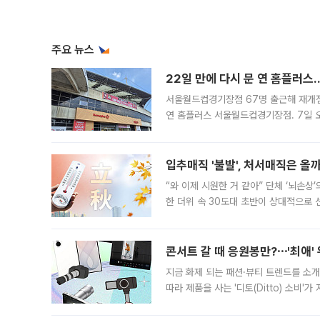
주요 뉴스
22일 만에 다시 문 연 홈플러스
서울월드컵경기장점 67명 출근해 재개점 
연 홈플러스 서울월드컵경기장점. 7일 
우유, 과일 같은 신선식품이 차근차근 자
입추매직 '불발', 처서매직은 올
“와 이제 시원한 거 같아” 단체 ‘뇌손상
한 더위 속 30도대 초반이 상대적으로
지역에 있었습니다. 7월 말에는 서풍과
콘서트 갈 때 응원봉만?⋯'최애'
지금 화제 되는 패션·뷰티 트렌드를 소개
따라 제품을 사는 '디토(Ditto) 소비
어디일까요? 아이돌 콘서트 시작을 기다