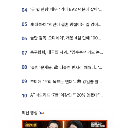
'굿 윌 헌팅' 배우 "기아 EV2 덕분에 살아"…교통사고 후 안전성 극찬
04
05
李대통령 “청년이 결혼 망설이는 일 없어야...제도상 불이익 조사”
놀란 감독 '오디세이', 개봉 4일 만에 100만 돌파⋯'왕사남' 보다 빠르다
06
축구협회, 대국민 사과…"압수수색·카드 논란 사죄, 강도 높은 쇄신"
07
08
'불명' 문세윤, 故 터틀맨 빈자리 채웠다…'거북이' 눈물의 최종 우승
09
추미애 "우리 목표는 연대"…故 강일출 할머니 흉상 제막
AT마드리드 ‘7번’ 이강인 “120% 쏟겠다”⋯시메오네 감독 “필요한 선수”
10
최신 영상