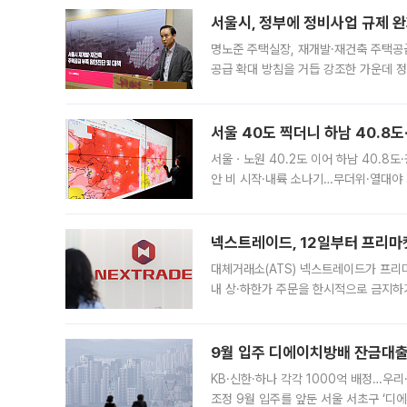
서울시, 정부에 정비사업 규제 완화
명노준 주택실장, 재개발·재건축 주택공
공급 확대 방침을 거듭 강조한 가운데 정
면 반박하고 나섰다. 명노준 서울시 주택
서울 40도 찍더니 하남 40.8도
서울ㆍ노원 40.2도 이어 하남 40.8도
안 비 시작·내륙 소나기…무더위·열대야 
에서도 40도를 웃도는 기온이 관측됐다
의 극심한
넥스트레이드, 12일부터 프리마
대체거래소(ATS) 넥스트레이드가 프리
내 상·하한가 주문을 한시적으로 금지하
가 체결 사례와 관련해 설명자료를 내고
9월 입주 디에이치방배 잔금대출
KB·신한·하나 각각 1000억 배정…우
조정 9월 입주를 앞둔 서울 서초구 ‘디