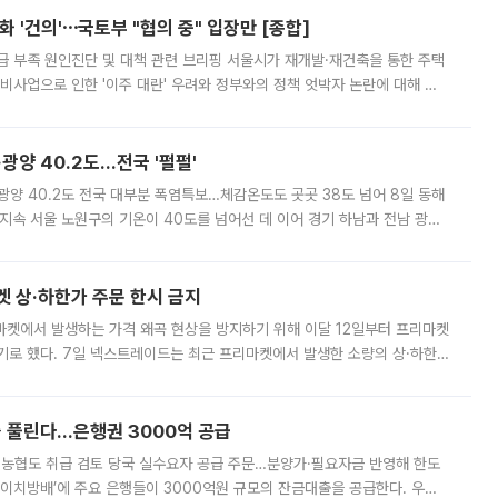
 '건의'⋯국토부 "협의 중" 입장만 [종합]
급 부족 원인진단 및 대책 관련 브리핑 서울시가 재개발·재건축을 통한 주택
비사업으로 인한 '이주 대란' 우려와 정부와의 정책 엇박자 논란에 대해 정
실장은 2031년까지 31만 가구 착공 목표에 차질이 없다는 입장이나,
·광양 40.2도…전국 '펄펄'
·광양 40.2도 전국 대부분 폭염특보…체감온도도 곳곳 38도 넘어 8일 동해
지속 서울 노원구의 기온이 40도를 넘어선 데 이어 경기 하남과 전남 광양
. 전국 대부분 지역에 폭염특보가 내려진 가운데 곳곳에서 39~40도 안팎
켓 상·하한가 주문 한시 금지
마켓에서 발생하는 가격 왜곡 현상을 방지하기 위해 이달 12일부터 프리마켓
기로 했다. 7일 넥스트레이드는 최근 프리마켓에서 발생한 소량의 상·하한
, 주문 오류로 인한 가격 급등락을 최소화하기 위한 비상 대응방안을 발표
 풀린다…은행권 3000억 공급
리·농협도 취급 검토 당국 실수요자 공급 주문…분양가·필요자금 반영해 한도
에이치방배’에 주요 은행들이 3000억원 규모의 잔금대출을 공급한다. 우리