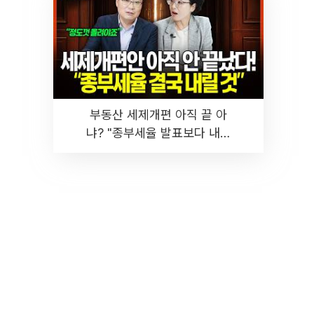
부동산 세제개편 아직 끝 아
냐? "종부세율 발표보다 내릴
것" 장기거주·양도세 전망 I 집
땅지성 I 김인만, 진미윤