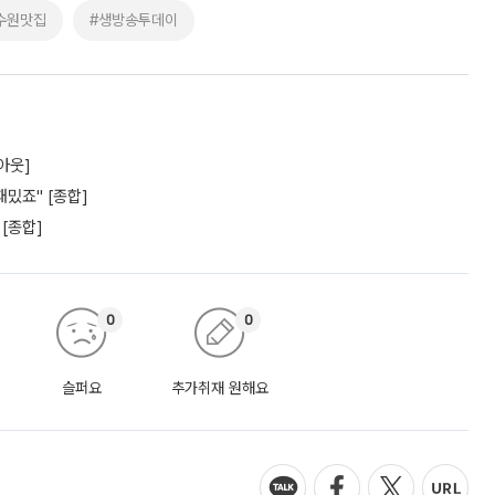
수원맛집
#생방송투데이
아웃]
밌죠" [종합]
 [종합]
0
0
슬퍼요
추가취재 원해요