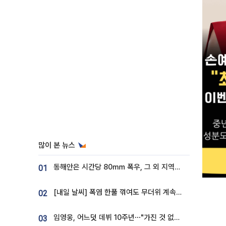
많이 본 뉴스
동해안은 시간당 80㎜ 폭우, 그 외 지역은 폭염…‘극과 극 날씨’
01
[내일 날씨] 폭염 한풀 꺾여도 무더위 계속⋯동해안 이틀 연속 비
02
임영웅, 어느덧 데뷔 10주년⋯"가진 것 없던 시절, 내 앞엔 20명의 팬뿐"
03