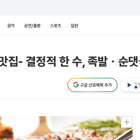
음악
공연/출판
스포츠
일반
맛집- 결정적 한 수, 족발ㆍ순댓
기사
구글 선호매체 추가