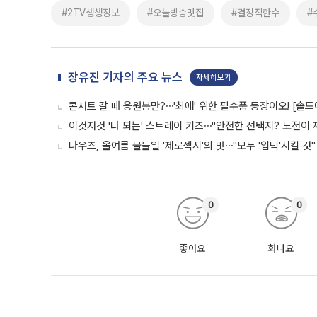
#2TV생생정보
#오늘방송맛집
#결정적한수
#
장유진 기자의 주요 뉴스
자세히보기
콘서트 갈 때 응원봉만?⋯'최애' 위한 필수품 등장이오! [솔드
이것저것 '다 되는' 스트레이 키즈⋯"안전한 선택지? 도전이 재
나우즈, 올여름 물들일 '제로섹시'의 맛⋯"모두 '입덕'시킬 것"
0
0
좋아요
화나요