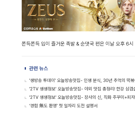
쫀득쫀득 입이 즐거운 족발 & 순댓국 편은 이날 오후 6시 
관련 뉴스
'생방송 투데이' 오늘방송맛집- 인생 분식, 30년 추억의 떡볶이
'2TV 생생정보' 오늘방송맛집- 야외 맛집 총정리! 한강 삼
'2TV 생생정보' 오늘방송맛집- 장사의 신, 직화 주꾸미+피자
‘경험 無도 환영’ 첫 일자리 도전 설명서