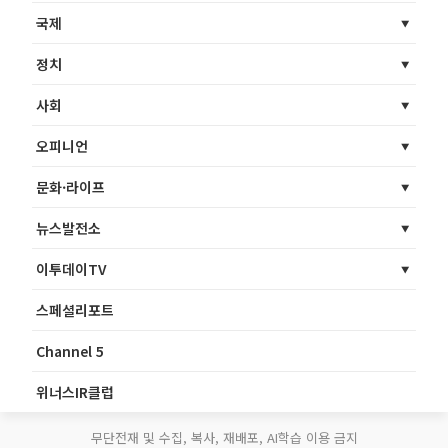
국제
정치
사회
오피니언
문화·라이프
뉴스발전소
이투데이TV
스페셜리포트
Channel 5
위너스IR클럽
무단전재 및 수집, 복사, 재배포, AI학습 이용 금지