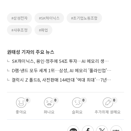
#삼성전자
#SK하이닉스
#초기업노동조합
#사후조정
#파업
권태성 기자의 주요 뉴스
SK하이닉스, 용인·청주에 54조 투자…AI 메모리 생산기지 키운다
D램·낸드 모두 세계 1위…삼성, AI 메모리 '풀라인업'으로 승부
갤럭시 Z 폴드8, 사전판매 144만대 '역대 최대'…7년만에 갤노트10 기록 넘어
0
0
0
0
좋아요
화나요
슬퍼요
추가취재 원해요