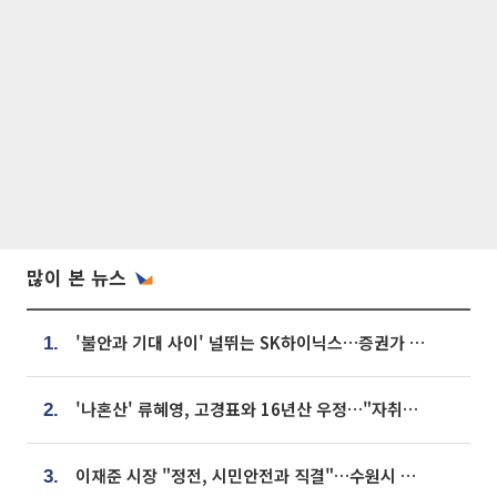
많이 본 뉴스
'불안과 기대 사이' 널뛰는 SK하이닉스…증권가 "HBM4·LTA 기반 펀터멘털 견고"
1.
'나혼산' 류혜영, 고경표와 16년산 우정…"자취방서 부모님과 마주쳐"
2.
이재준 시장 "정전, 시민안전과 직결"…수원시 비상대응체계 가동
3.