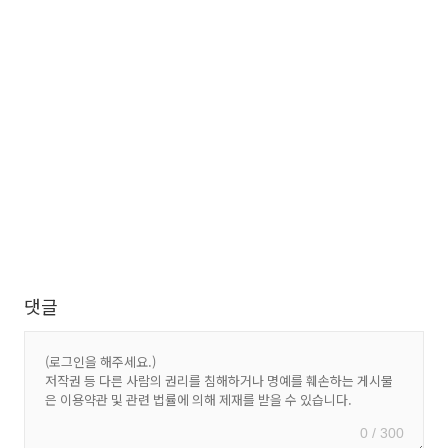
댓글
0 / 300