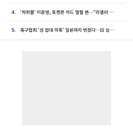
'차쥐뿔' 이준영, 포켓몬 카드 열혈 팬⋯"리셀러 처단할 것"
4.
축구협회 '성 접대 의혹' 일본까지 번졌다…日 심판 실명 공개
5.