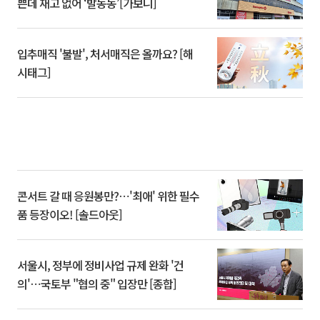
쁜데 재고 없어 ‘발동동’[가보니]
입추매직 '불발', 처서매직은 올까요? [해
시태그]
콘서트 갈 때 응원봉만?⋯'최애' 위한 필수
품 등장이오! [솔드아웃]
서울시, 정부에 정비사업 규제 완화 '건
의'⋯국토부 "협의 중" 입장만 [종합]