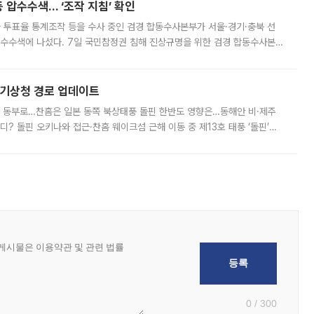
 압수수색… ‘조작 지침’ 확인
와 투표율 통계조작 등을 수사 중인 검경 합동수사본부가 서울·경기·충북 선
 압수수색에 나섰다. 7일 국민참정권 침해 진상규명을 위한 검경 합동수사본
추가 증거 확보를 위해 중앙선관위, 서울시·경기도·충청북도 선관위, 김포시
본기상청 경로 업데이트
국 동부로…찬홈은 일본 동쪽 북상태풍 돌핀 한반도 영향은…동해안 비·제주
디? 돌핀 오키나와 접근·찬홈 웨이크섬 근해 이동 중 제13호 태풍 ‘돌핀’이
 아마미 지방에 접근하고 있다. 돌핀은 오키나와 부근을 지난 뒤 동중국해
0 / 300