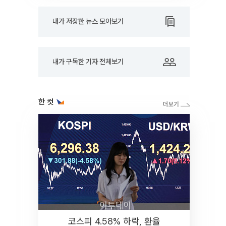
내가 저장한 뉴스 모아보기
내가 구독한 기자 전체보기
한 컷
코스피 4.58% 하락, 환율