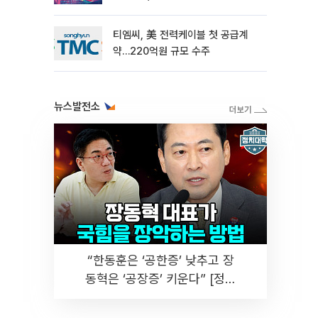
티엠씨, 美 전력케이블 첫 공급계
약…220억원 규모 수주
뉴스발전소
“한동훈은 ‘공한증’ 낮추고 장
동혁은 ‘공장증’ 키운다” [정치
대학]