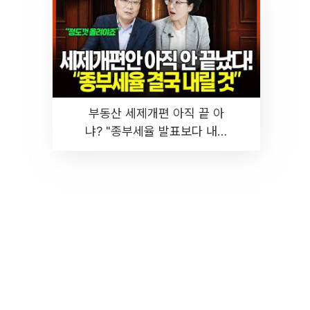
부동산 세제개편 아직 끝 아
냐? "종부세율 발표보다 내릴
것" 장기거주·양도세 전망 I 집
땅지성 I 김인만, 진미윤