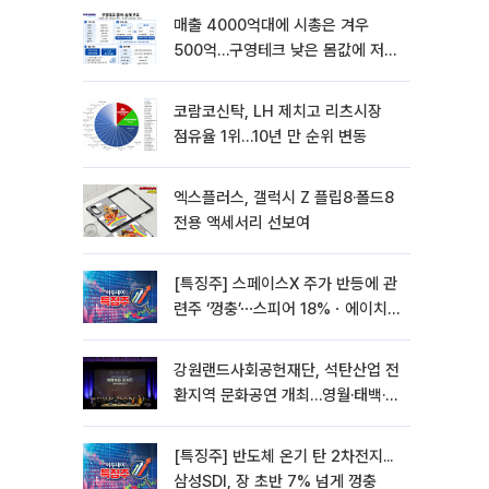
매출 4000억대에 시총은 겨우
500억…구영테크 낮은 몸값에 저가
승계 마무리
코람코신탁, LH 제치고 리츠시장
점유율 1위…10년 만 순위 변동
엑스플러스, 갤럭시 Z 플립8·폴드8
전용 액세서리 선보여
[특징주] 스페이스X 주가 반등에 관
련주 ‘껑충’⋯스피어 18%ㆍ에이치
브이엠 12%↑
강원랜드사회공헌재단, 석탄산업 전
환지역 문화공연 개최…영월·태백·삼
척서 3회
[특징주] 반도체 온기 탄 2차전지...
삼성SDI, 장 초반 7% 넘게 껑충