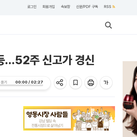
로그인
회원가입
속보창
신문/PDF 구독
RSS
급등…52주 신고가 경신
00:00 / 02:27
 듣기