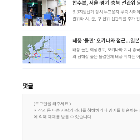
합수본, 서울·경기·충북 선관위 등
6.3지방선거 당시 투표용지 부족 사태
관위와 시, 군, 구 단위 선관위를 추가
부(김태훈 서울중앙지검 3차장검사)는 
태풍 '돌핀' 오키나와 접근…일
태풍 돌핀 예상경로, 오키나와 지나 중
와 남해상 높은 물결현재 태풍 위치는 어
강한 세력을 유지한 채 일본 오키나와와
댓글