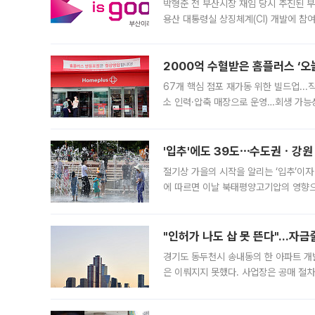
박형준 전 부산시장 재임 당시 추진된 부산
용산 대통령실 상징체계(CI) 개발에 참
도시브랜드 사업이 공개 이후 시민 공감
2000억 수혈받은 홈플러스 ‘오늘
67개 핵심 점포 재가동 위한 빌드업..
소 인력·압축 매장으로 운영…회생 가능성
영업을 시작한다. 핵심 점포 67개에는 
'입추'에도 39도⋯수도권ㆍ강원
절기상 가을의 시작을 알리는 ‘입추’이자
에 따르면 이날 북태평양고기압의 영향으
도, 낮 최고기온은 31~39도로, 전국
"인허가 나도 삽 못 뜬다"…자금
경기도 동두천시 송내동의 한 아파트 개
은 이뤄지지 못했다. 사업장은 공매 절차
3차 공매까지 진행됐으나 모두 유찰됐다.
후