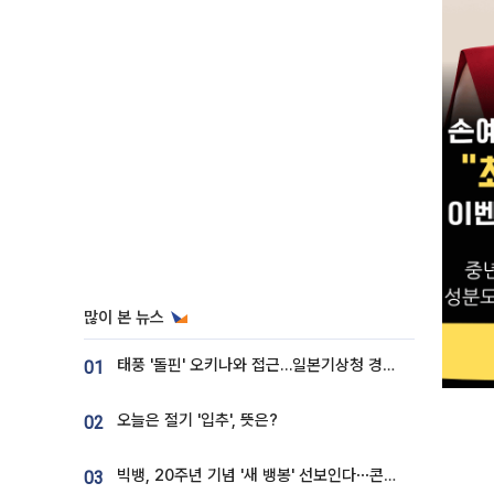
많이 본 뉴스
태풍 '돌핀' 오키나와 접근…일본기상청 경로 업데이트
01
오늘은 절기 '입추', 뜻은?
02
빅뱅, 20주년 기념 '새 뱅봉' 선보인다⋯콘서트 앞두고 팝업 개최
03