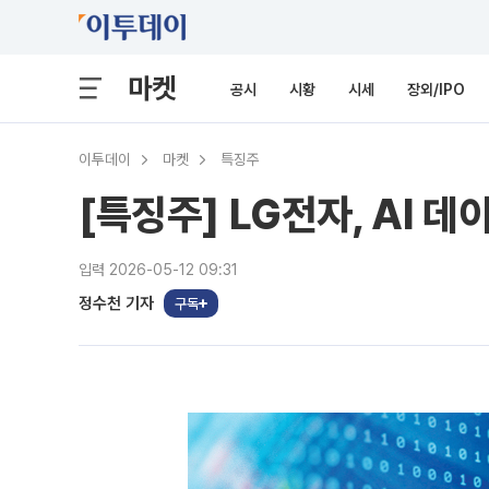
마켓
공시
시황
시세
장외/IPO
이투데이
마켓
특징주
[특징주] LG전자, AI
입력 2026-05-12 09:31
정수천 기자
구독