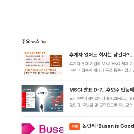
주요 뉴스
후계자 없어도 회사는 남긴다?…‘
후계자 부재 기업에 M&A·EBO 세제 
이던 기업승계 세제의 문을 동종기업과 
대신 M&A나 임직원 인수(EBO)를 통
늘
MSCI 발표 D-7…후보주 반등
모건스탠리캐피털인터내셔널(MSCI) 8
쏠린다. 지난달 말 급락장으로 후보군의
가능성과 지수 추종 자금 유입 기대가 
논란의 'Busan is Go
단독