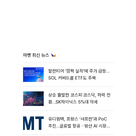
마켓 최신 뉴스
팔란티어 '깜짝 실적'에 주가 급등…
SOL 커버드콜 ETF도 주목
상승 출발한 코스피·코스닥, 하락 전
환…SK하이닉스 5%대 약세
유디엠텍, 프랑스 ‘샤프란’과 PoC
추진…글로벌 항공ㆍ방산 AI 시장
공략