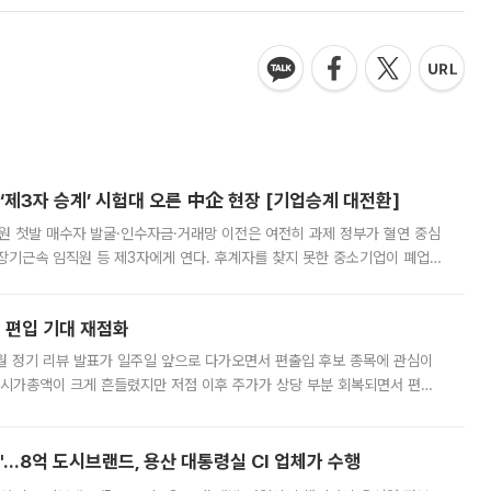
제3자 승계’ 시험대 오른 中企 현장 [기업승계 대전환]
지원 첫발 매수자 발굴·인수자금·거래망 이전은 여전히 과제 정부가 혈연 중심
장기근속 임직원 등 제3자에게 연다. 후계자를 찾지 못한 중소기업이 폐업
해 기술과 일자리를 남기도록 하겠다는 취지다. 다만 세금 감면만으로 거래를
에 편입 기대 재점화
월 정기 리뷰 발표가 일주일 앞으로 다가오면서 편출입 후보 종목에 관심이
 시가총액이 크게 흔들렸지만 저점 이후 주가가 상당 부분 회복되면서 편입
다시 부각되고 있다. 7일 금융투자업계에 따르면 MSCI는 한국시간으로 오는
od'…8억 도시브랜드, 용산 대통령실 CI 업체가 수행