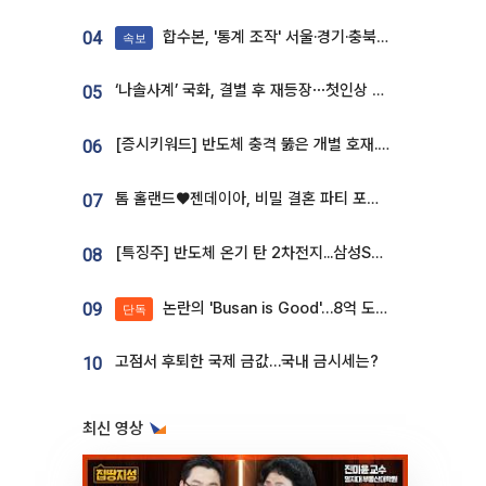
합수본, '통계 조작' 서울·경기·충북 선관위 등 추가 압수수색
04
속보
‘나솔사계’ 국화, 결별 후 재등장⋯첫인상 투표 휩쓸고 ‘인기녀’ 등극
05
[증시키워드] 반도체 충격 뚫은 개별 호재...포스코퓨처엠·에코프로·한화솔루션 '눈길'
06
톰 홀랜드♥젠데이아, 비밀 결혼 파티 포착⋯호텔 대관비만 9억
07
[특징주] 반도체 온기 탄 2차전지...삼성SDI, 장 초반 7% 넘게 껑충
08
논란의 'Busan is Good'…8억 도시브랜드, 용산 대통령실 CI 업체가 수행
09
단독
고점서 후퇴한 국제 금값…국내 금시세는?
10
최신 영상