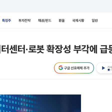
특징주
투자전략
채권/펀드
환율
국제시황
일반
 데이터센터‧로봇 확장성 부각에 
기사
구글 선호매체 추가