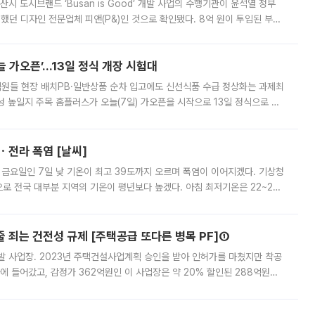
시 도시브랜드 ‘Busan is Good’ 개발 사업의 수행기관이 윤석열 정부
여했던 디자인 전문업체 피앤(P&)인 것으로 확인됐다. 8억 원이 투입된 부산
 부족과 디자인 정체성 논란에 휩싸였던 만큼, 사업 선정 과정과 결과물에
 가오픈’...13일 정식 개장 시험대
.직원들 현장 배치PB·일반상품 순차 입고에도 신선식품 수급 정상화는 과제최
 높일지 주목 홈플러스가 오늘(7일) 가오픈을 시작으로 13일 정식으로 재
직원들이 현장 배치되고, PB 상품과 함께 일반 상품 납품도 순차적으로 진행
ㆍ전라 폭염 [날씨]
 금요일인 7일 낮 기온이 최고 39도까지 오르며 폭염이 이어지겠다. 기상청
로 전국 대부분 지역의 기온이 평년보다 높겠다. 아침 최저기온은 22~27
 대부분 지역에 폭염특보가 발효된 가운데 최고체감온도는 35도 안팎까지 올라
줄 죄는 건전성 규제 [주택공급 또다른 병목 PF]①
발 사업장. 2023년 주택건설사업계획 승인을 받아 인허가를 마쳤지만 착공
에 들어갔고, 감정가 362억원인 이 사업장은 약 20% 할인된 288억원에
 현재는 4차 공매를 위한 조건 협의가 진행 중이다. 수도권의 주요 주거 배