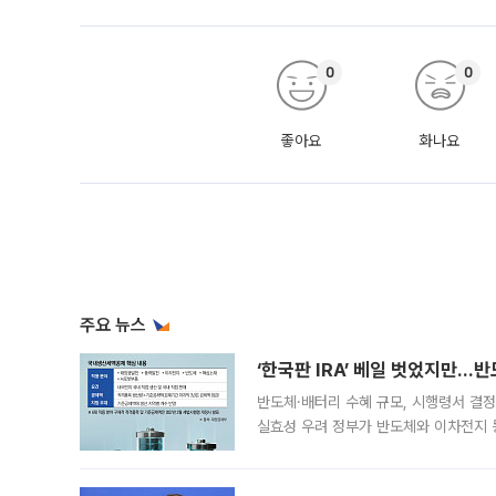
0
0
좋아요
화나요
주요 뉴스
‘한국판 IRA’ 베일 벗었지만…
반도체·배터리 수혜 규모, 시행령서 결정
실효성 우려 정부가 반도체와 이차전지 
법(IRA)’으로 불리는 국내생산세액공제