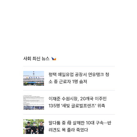
사회 최신 뉴스
평택 매일유업 공장서 연유탱크 청
소 중 근로자 1명 숨져
이재준 수원시장, 20개국 이주민
135명 '새빛 글로벌프렌즈' 위촉
말다툼 중 母 살해한 10대 구속⋯반
려견도 목 졸라 죽였다