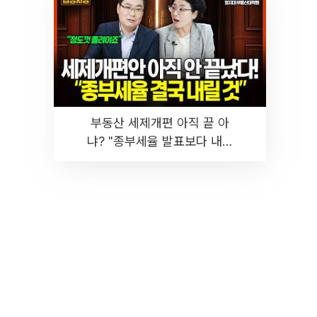
부동산 세제개편 아직 끝 아
냐? "종부세율 발표보다 내릴
것" 장기거주·양도세 전망 I 집
땅지성 I 김인만, 진미윤