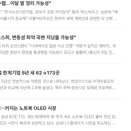
수렴…이달 말 정리 가능성”
없어” “주가누르기방지법, 정부가 조정 가닥잡아” 황희 ‘버스하우스’ 논란에 “해
 서울시가 중요해” 더불어민주당은 정부의 세제 개편안과 관련한 당 안팎 의
에 나서겠다고 예고했다. 민주당은 8월 말 당정 조율을 거친 개편안이
스피, 변동성 최악 국면 지났을 가능성”
 만에 최저 모건스탠리 “디레버리징 절반 이상 진행” 저평가·실적은 매력적…외
든 극심한 혼란이 정점을 통과했을 가능성이 있다고 블룸버그통신이 9일 진단
가 상당 부분 정리된 데다 금융당국의 규제 강화로 고위험 상품 거래도 급감
한계기업 5년 새 62→173곳
 5년간 전반적으로 악화한 것으로 나타났다. 영업이익으로 이자비용조차
년과 비교해 지난해 2.8배 늘었다. 특히 주택·분양시장 침체와 프로젝트파
 악화가 두드러졌다. 9일 한국건설산업연구원은 ‘2025년 건설업 외감기업
격⋯커지는 노트북 OLED 시장
 공급 BOE·TCL 생산 확대하며 中 추격 속도 노트북 OLED 출하 전년 比
ED) 시장이 빠르게 성장하고 있다. 삼성디스플레이가 시장을 주도하는 가
 확대에 나서면서 노트북 OLED 시장을 둘러싼 경쟁이 치열해지고 있다. 9