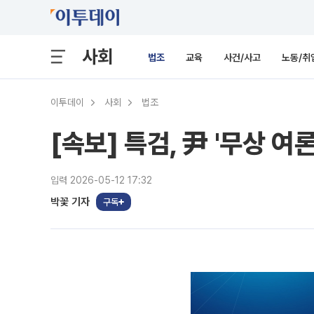
사회
법조
교육
사건/사고
노동/취
이투데이
사회
법조
[속보] 특검, 尹 '무상 
입력 2026-05-12 17:32
박꽃 기자
구독