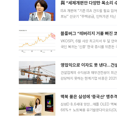
與 “세제개편안 다양한 목소리 
ISA 개편에 “기존 ISA 건드릴 필요 
프닝” 선긋기 “주택공급, 인허가권 지닌
견을 수렴해 당정과 개편안에 대한 조율
블룸버그 “레버리지 거품 빠진 코
VKOSPI, 6월 사상 최고치서 두 달
국인 복귀는 ‘신중’ 한국 증시를 뒤흔
했다. 대규모 반대매매로 레버리지 투자
영업익으로 이자도 못 낸다…건설 
건설업계의 수익성과 재무건전성이 최근
감당하지 못하는 한계기업 비중은 2021
이낸싱(PF) 부담이 집중된 건축 부문의
경영
맥북 품은 삼성에 ‘중국산’ 맹추
삼성D 8.6세대 양산…애플 OLED 맥북
66%↑ 노트북용 유기발광다이오드(OL
운데 중국 BOE와 TCL CSOT도 생산