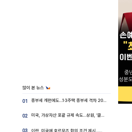
많이 본 뉴스
종부세 개편에도…1·3주택 종부세 격차 2028년부터 확대
01
미국, 가상자산 포괄 규제 속도…상원, ‘클래리티법’ 9월 절차투표 추진
02
03
이란, 미국에 호르무즈 합의 조건 제시…美 “경기 아직 안 끝나” [종합]