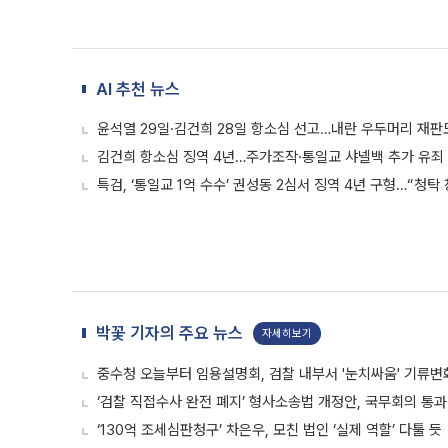
AI 추천 뉴스
윤석열 29일·김건희 28일 항소심 선고…내란 우두머리 재판
김건희 항소심 징역 4년…주가조작·통일교 샤넬백 추가 유죄
특검, ‘통일교 1억 수수’ 권성동 2심서 징역 4년 구형…“청탁
박꽃 기자의 주요 뉴스
자세히보기
중수청 오늘부터 임용설명회, 검찰 내부서 '눈치싸움' 기류변
‘검찰 직접수사 완전 폐지’ 형사소송법 개정안, 국무회의 통과
‘130억 조세심판청구’ 차은우, 모친 법인 ‘실제 역할’ 다툴 듯