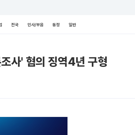
업
전국
인사/부음
동정
일반
여론조사' 혐의 징역4년 구형