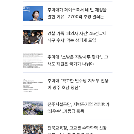
추미애가 페이스북서 네 번 재정을
말한 이유…7700억 추경 열쇠는 도
의회에
경찰 가족 '피의자 사건' 45건…'제
식구 수사' 막는 상피제 도입
추미애 "소방은 지방사무 맞다"…그
래도 재원은 국가가 나눠야
추미애 "확고한 민주당 지도부 진용
이 광주 호남 정신"
전주시설공단, 지방공기업 경영평가
‘최우수’…가등급 획득
전북교육청, 고교생 수학학력 신장