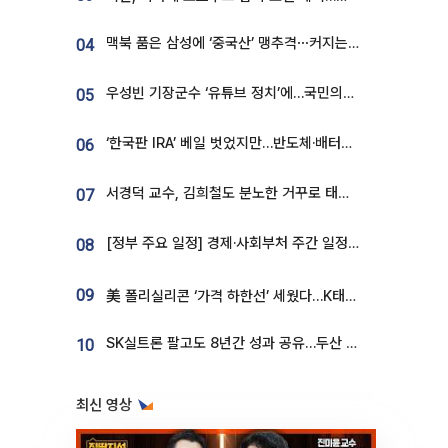
맥북 품은 삼성에 ‘중국산’ 맹추격⋯커지는 노트북 OLED 시장
04
우성빈 기장군수 ‘유튜브 정치’에…국민의힘 군의원들 집단 반발
05
‘한국판 IRA’ 베일 벗었지만…반도체·배터리 업계 “시행령이 관건”
06
서경덕 교수, 김희철도 분노한 거꾸로 태극기⋯"엉터리는 아냐, 아쉬울 뿐"
07
[정부 주요 일정] 경제·사회부처 주간 일정 (8월 10일 ~ 8월 14일)
08
09
美 폴리실리콘 ‘가격 하한선’ 세웠다…K태양광 수혜 기대
SK실트론 팔고도 8년간 성과 공유…두산 인수대금 2.3조가 끝 아냐
10
최신 영상