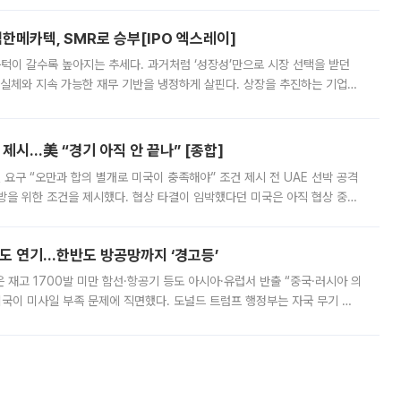
한메카텍, SMR로 승부[IPO 엑스레이]
 문턱이 갈수록 높아지는 추세다. 과거처럼 ‘성장성’만으로 시장 선택을 받던
 실체와 지속 가능한 재무 기반을 냉정하게 살핀다. 상장을 추진하는 기업들
를 입증해야 하는 시험대에 섰다. 본지는 상장을 앞둔 기업의 기술 경쟁
제시…美 “경기 아직 안 끝나” [종합]
 요구 “오만과 합의 별개로 미국이 충족해야” 조건 제시 전 UAE 선박 공격
방을 위한 조건을 제시했다. 협상 타결이 임박했다던 미국은 아직 협상 중이
현지시간) 모하마드 바게르 졸가드르 이란 최고국가안보회의 사무총장은 타
품도 연기…한반도 방공망까지 ‘경고등’
은 재고 1700발 미만 함선·항공기 등도 아시아·유럽서 반출 “중국·러시아 의
미국이 미사일 부족 문제에 직면했다. 도널드 트럼프 행정부는 자국 무기 공
 국가들로 향하던 납품마저 연기되고 있는 것으로 전해졌다. 전문가가 중국