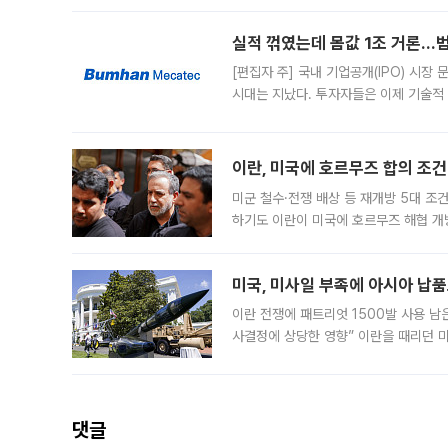
일 업계에 따르면 삼성
실적 꺾였는데 몸값 1조 거론…범
[편집자 주] 국내 기업공개(IPO) 시장
시대는 지났다. 투자자들은 이제 기술적
은 거시경제 불확실성 속에 실적과 성과
이란, 미국에 호르무즈 합의 조건 
미군 철수·전쟁 배상 등 재개방 5대 조건
하기도 이란이 미국에 호르무즈 해협 개
라며 조심스러운 반응을 보였다. 8일(
미국, 미사일 부족에 아시아 납
이란 전쟁에 패트리엇 1500발 사용 남
사결정에 상당한 영향” 이란을 때리던 
급에 문제가 없다고 해명했지만, 아시아
댓글