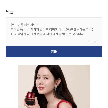
댓글
0 / 300