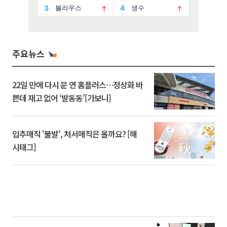
주요뉴스
22일 만에 다시 문 연 홈플러스…정상화 바
쁜데 재고 없어 ‘발동동’[가보니]
입추매직 '불발', 처서매직은 올까요? [해
시태그]