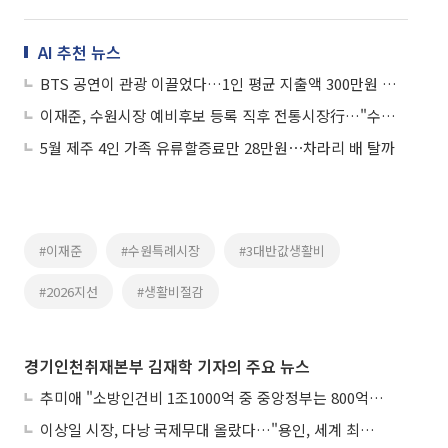
AI 추천 뉴스
BTS 공연이 관광 이끌었다…1인 평균 지출액 300만원 상회
이재준, 수원시장 예비후보 등록 직후 전통시장行…"수원 대전환, 민생에서 시작"
5월 제주 4인 가족 유류할증료만 28만원⋯차라리 배 탈까
#이재준
#수원특례시장
#3대반값생활비
#2026지선
#생활비절감
경기인천취재본부 김재학 기자의 주요 뉴스
추미애 "소방인건비 1조1000억 중 중앙정부는 800억뿐"
이상일 시장, 다낭 국제무대 올랐다…"용인, 세계 최대 반도체 도시 된다"