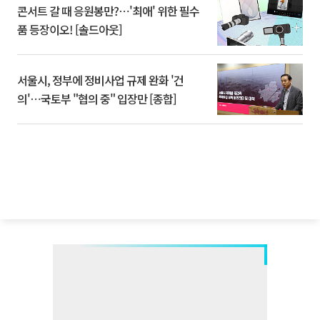
콘서트 갈 때 응원봉만?⋯'최애' 위한 필수
품 등장이오! [솔드아웃]
서울시, 정부에 정비사업 규제 완화 '건
의'⋯국토부 "협의 중" 입장만 [종합]