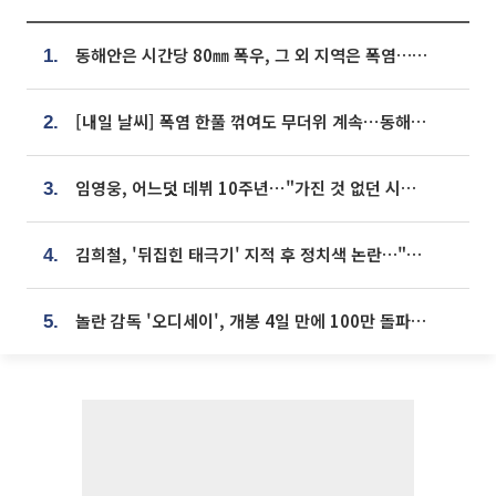
동해안은 시간당 80㎜ 폭우, 그 외 지역은 폭염…‘극과 극 날씨’
1.
[내일 날씨] 폭염 한풀 꺾여도 무더위 계속⋯동해안 이틀 연속 비
2.
임영웅, 어느덧 데뷔 10주년⋯"가진 것 없던 시절, 내 앞엔 20명의 팬뿐"
3.
김희철, '뒤집힌 태극기' 지적 후 정치색 논란…"좌우 떠나 우리나라 국기"
4.
놀란 감독 '오디세이', 개봉 4일 만에 100만 돌파⋯'왕사남' 보다 빠르다
5.