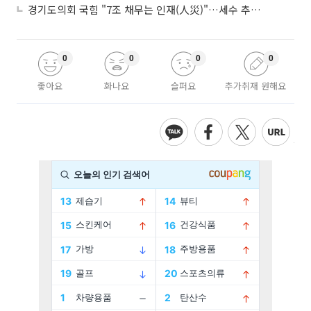
경기도의회 국힘 "7조 채무는 인재(人災)"…세수 추계 조작 의혹 제기
0
0
0
0
좋아요
화나요
슬퍼요
추가취재 원해요