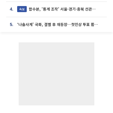
합수본, '통계 조작' 서울·경기·충북 선관위 등 추가 압수수색
속보
4.
‘나솔사계’ 국화, 결별 후 재등장⋯첫인상 투표 휩쓸고 ‘인기녀’ 등극
5.