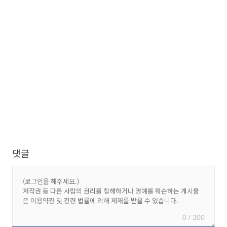
댓글
0 / 300