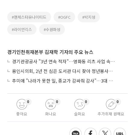
#맨체스터유나이티드
#OGFC
#박지성
#라이언긱스
#수원화성
경기인천취재본부 김재학 기자의 주요 뉴스
경기관광공사 "3년 연속 적자"…영화동 리츠 사업 속도 놓고 수원시와 이견
용인시의회, 2년 전 심은 도서관 다시 찾아 청년봉사단 약속까지
추미애 "나라가 못한 일, 종교가 감싸줘 감사"…3대 종단과 첫 만남
0
0
0
0
좋아요
화나요
슬퍼요
추가취재 원해요