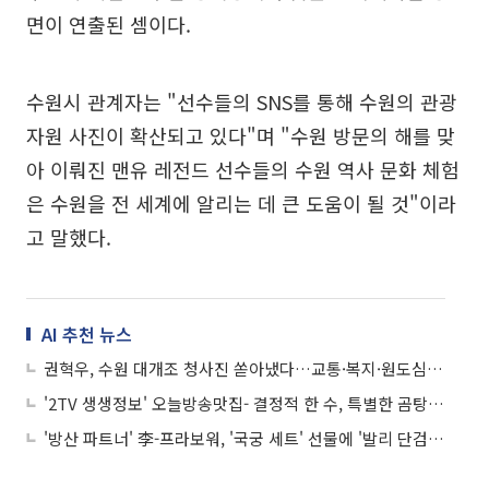
면이 연출된 셈이다.
수원시 관계자는 "선수들의 SNS를 통해 수원의 관광
자원 사진이 확산되고 있다"며 "수원 방문의 해를 맞
아 이뤄진 맨유 레전드 선수들의 수원 역사 문화 체험
은 수원을 전 세계에 알리는 데 큰 도움이 될 것"이라
고 말했다.
AI 추천 뉴스
권혁우, 수원 대개조 청사진 쏟아냈다…교통·복지·원도심 3각 혁신
'2TV 생생정보' 오늘방송맛집- 결정적 한 수, 특별한 곰탕 맛집 '왕○'
'방산 파트너' 李-프라보워, '국궁 세트' 선물에 '발리 단검' 화답