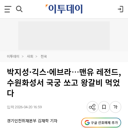
이투데이
사회
전국
박지성·긱스·에브라…맨유 레전드,
수원화성서 국궁 쏘고 왕갈비 먹었
다
입력 2026-04-20 16:59
경기인천취재본부 김재학 기자
구글 선호매체 추가