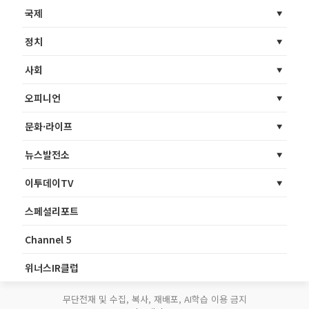
국제
정치
사회
오피니언
문화·라이프
뉴스발전소
이투데이TV
스페셜리포트
Channel 5
위너스IR클럽
무단전재 및 수집, 복사, 재배포, AI학습 이용 금지