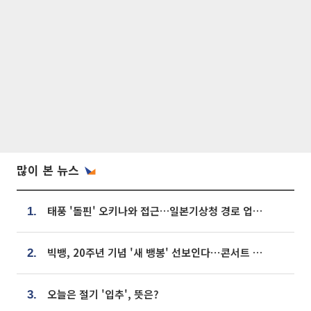
많이 본 뉴스
태풍 '돌핀' 오키나와 접근…일본기상청 경로 업데이트
1.
빅뱅, 20주년 기념 '새 뱅봉' 선보인다⋯콘서트 앞두고 팝업 개최
2.
오늘은 절기 '입추', 뜻은?
3.