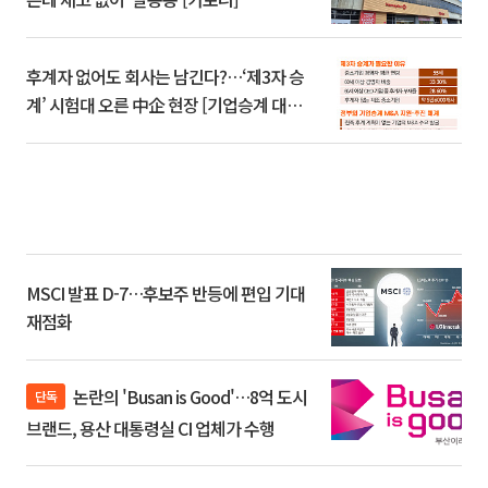
후계자 없어도 회사는 남긴다?…‘제3자 승
계’ 시험대 오른 中企 현장 [기업승계 대전
환]
MSCI 발표 D-7…후보주 반등에 편입 기대
재점화
논란의 'Busan is Good'…8억 도시
단독
브랜드, 용산 대통령실 CI 업체가 수행