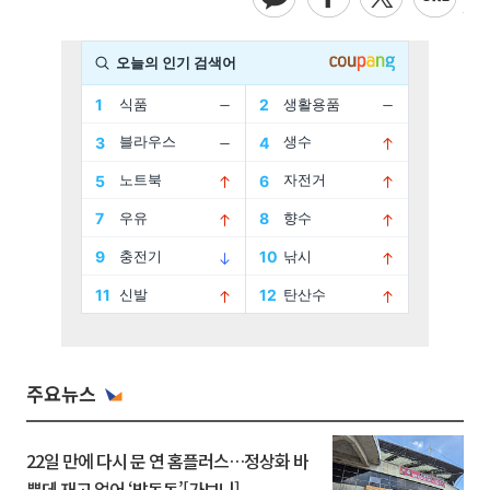
주요뉴스
22일 만에 다시 문 연 홈플러스…정상화 바
쁜데 재고 없어 ‘발동동’[가보니]