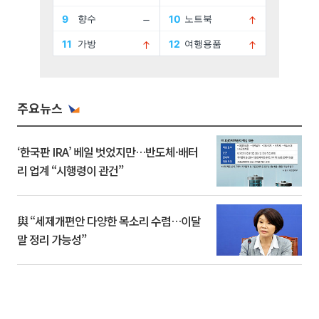
주요뉴스
‘한국판 IRA’ 베일 벗었지만…반도체·배터
리 업계 “시행령이 관건”
與 “세제개편안 다양한 목소리 수렴…이달
말 정리 가능성”