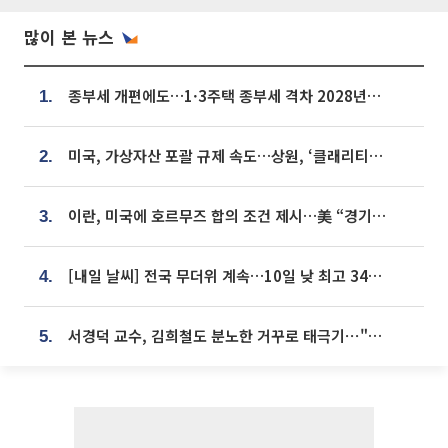
많이 본 뉴스
종부세 개편에도…1·3주택 종부세 격차 2028년부터 확대
1.
미국, 가상자산 포괄 규제 속도…상원, ‘클래리티법’ 9월 절차투표 추진
2.
이란, 미국에 호르무즈 합의 조건 제시…美 “경기 아직 안 끝나” [종합]
3.
[내일 날씨] 전국 무더위 계속…10일 낮 최고 34도 육박
4.
서경덕 교수, 김희철도 분노한 거꾸로 태극기⋯"엉터리는 아냐, 아쉬울 뿐"
5.