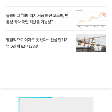
블룸버그 “레버리지 거품 빠진 코스피, 변
동성 최악 국면 지났을 가능성”
영업익으로 이자도 못 낸다…건설 한계기
업 5년 새 62→173곳