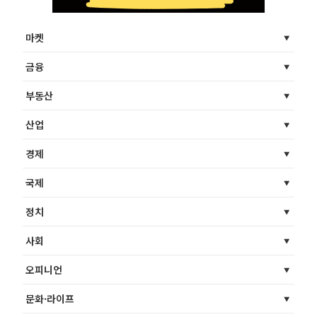
마켓
금융
부동산
산업
경제
국제
정치
사회
오피니언
문화·라이프