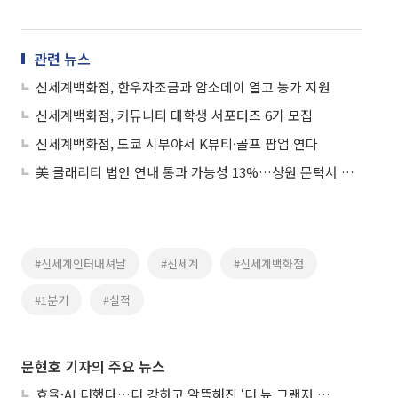
관련 뉴스
신세계백화점, 한우자조금과 암소데이 열고 농가 지원
신세계백화점, 커뮤니티 대학생 서포터즈 6기 모집
신세계백화점, 도쿄 시부야서 K뷰티·골프 팝업 연다
美 클래리티 법안 연내 통과 가능성 13%…상원 문턱서 제동
#신세계인터내셔날
#신세계
#신세계백화점
#1분기
#실적
문현호 기자의 주요 뉴스
효율·AI 더했다…더 강하고 알뜰해진 ‘더 뉴 그랜저 하이브리드’