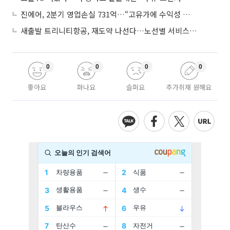
진에어, 2분기 영업손실 731억…“고유가에 수익성 악화”
새출발 트리니티항공, 재도약 나선다…노선별 서비스 차별화
0
0
0
0
좋아요
화나요
슬퍼요
추가취재 원해요