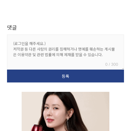
댓글
0 / 300