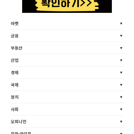
마켓
금융
부동산
산업
경제
국제
정치
사회
오피니언
문화·라이프