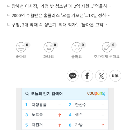
장혜선 이사장, ‘가정 밖 청소년’에 2억 지원...“억울하고 아파도 단단해지길”
2000억 수혈받은 홈플러스 ‘오늘 가오픈’...13일 정식 개장 시험대
쿠팡, 3대 악재 속 상반기 ‘최대 적자’...‘돌아온 고객’에 수익성 반등 주목
0
0
0
0
좋아요
화나요
슬퍼요
추가취재 원해요