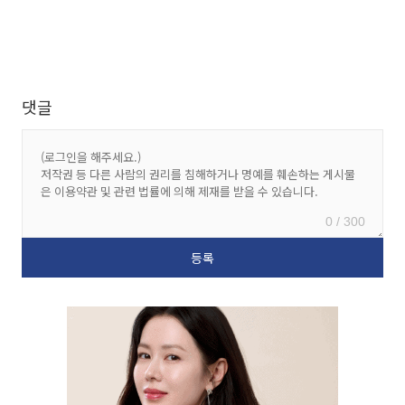
댓글
0 / 300