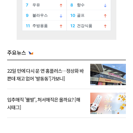
주요뉴스
22일 만에 다시 문 연 홈플러스…정상화 바
쁜데 재고 없어 ‘발동동’[가보니]
입추매직 '불발', 처서매직은 올까요? [해
시태그]