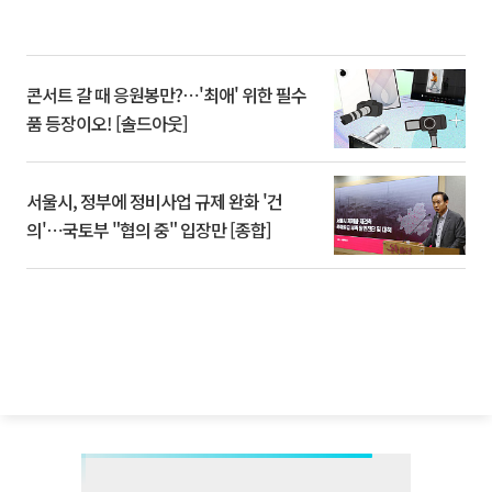
콘서트 갈 때 응원봉만?⋯'최애' 위한 필수
품 등장이오! [솔드아웃]
서울시, 정부에 정비사업 규제 완화 '건
의'⋯국토부 "협의 중" 입장만 [종합]