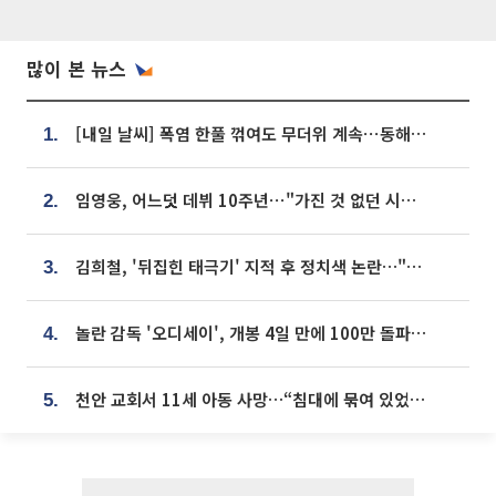
많이 본 뉴스
[내일 날씨] 폭염 한풀 꺾여도 무더위 계속⋯동해안 이틀 연속 비
1.
임영웅, 어느덧 데뷔 10주년⋯"가진 것 없던 시절, 내 앞엔 20명의 팬뿐"
2.
김희철, '뒤집힌 태극기' 지적 후 정치색 논란…"좌우 떠나 우리나라 국기"
3.
놀란 감독 '오디세이', 개봉 4일 만에 100만 돌파⋯'왕사남' 보다 빠르다
4.
천안 교회서 11세 아동 사망…“침대에 묶여 있었다” 진술 확보
5.