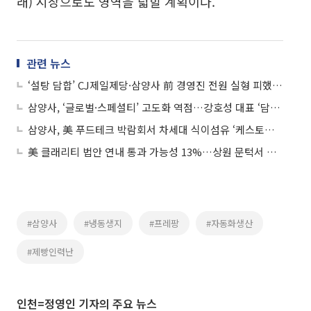
래) 시장으로도 영역을 넓힐 계획이다.
관련 뉴스
‘설탕 담합’ CJ제일제당·삼양사 前 경영진 전원 실형 피했다…法 “폭리 취했다 보기 어려워”
삼양사, ‘글로벌·스페셜티’ 고도화 역점…강호성 대표 ‘담합 사과’
삼양사, 美 푸드테크 박람회서 차세대 식이섬유 ‘케스토스’ 공개
美 클래리티 법안 연내 통과 가능성 13%…상원 문턱서 제동
#삼양사
#냉동생지
#프레팡
#자동화생산
#제빵인력난
인천=정영인 기자의 주요 뉴스