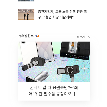
흑자 유지
중견기업계, 고용·노동 정책 전환 촉
구…“청년 희망 되살려야”
뉴스발전소
콘서트 갈 때 응원봉만?⋯'최
애' 위한 필수품 등장이오! [솔
드아웃]