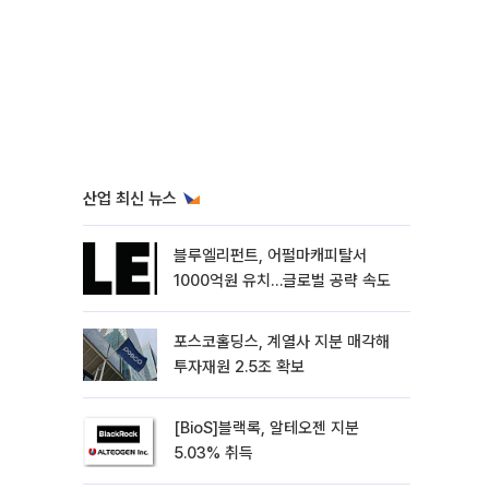
산업 최신 뉴스
블루엘리펀트, 어펄마캐피탈서
1000억원 유치…글로벌 공략 속도
포스코홀딩스, 계열사 지분 매각해
투자재원 2.5조 확보
[BioS]블랙록, 알테오젠 지분
5.03% 취득