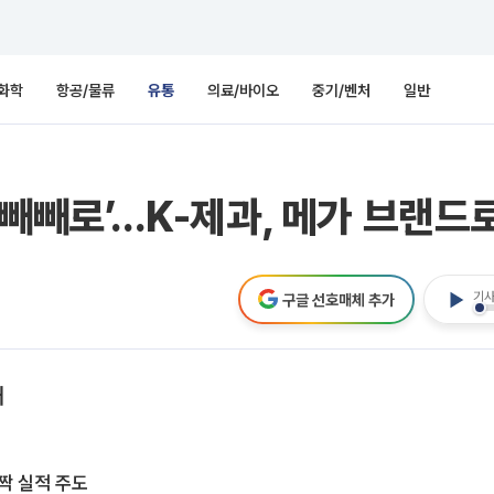
화학
항공/물류
유통
의료/바이오
중기/벤처
일반
빼빼로’...K-제과, 메가 브랜드
기사
구글 선호매체 추가
대
짝 실적 주도