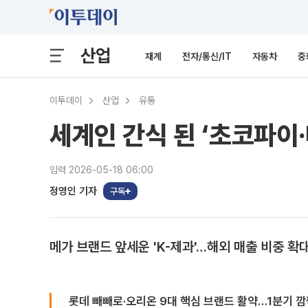
산업
재계
전자/통신/IT
자동차
중
이투데이
산업
유통
세계인 간식 된 ‘초코파이·
입력 2026-05-18 06:00
정영인 기자
구독
메가 브랜드 앞세운 'K-제과'…해외 매출 비중 확
롯데 빼빼로·오리온 9대 핵심 브랜드 활약…1분기 깜