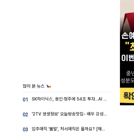
많이 본 뉴스
SK하이닉스, 용인·청주에 54조 투자…AI 메모리 생산기지 키운다
01
'2TV 생생정보' 오늘방송맛집- 배우 강성진 단골! 쌀국수ㆍ푸팟퐁 커리 맛집 '블○○○'
02
입추매직 '불발', 처서매직은 올까요? [해시태그]
03