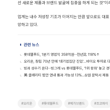
선 새로운 제품과 브랜드 발굴에 집중을 하게 되는 것”이
업계는 내수 저성장 기조가 이어지는 만큼 앞으로도 대표
망하고 있다.
관련 뉴스
롯데웰푸드, 1분기 영업익 358억원⋯전년比 118%↑
오리온, 창립 70년 만에 ‘대기업집단 진입’...바이오 투자로
빙과 성수기 온다⋯빙그레 vs 롯데웰푸드, ‘1위 왕좌’ 놓고 
美 클래리티 법안 연내 통과 가능성 13%…상원 문턱서 제동
#오리온
#롯데웰푸드
#메가브랜드
#초코파이