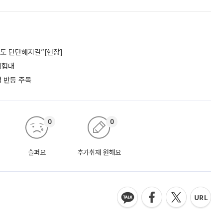
파도 단단해지길”[현장]
 시험대
성 반등 주목
0
0
슬퍼요
추가취재 원해요