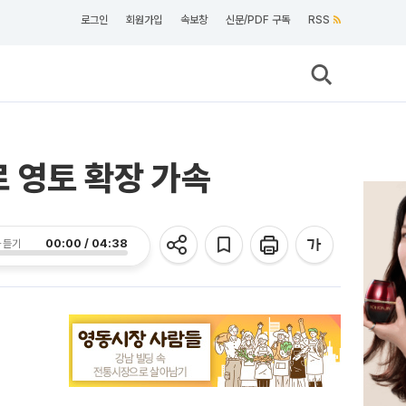
로그인
회원가입
속보창
신문/PDF 구독
RSS
로 영토 확장 가속
00:00 / 04:38
 듣기