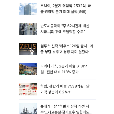
코웨이, 2분기 영업익 2532억...매
출·영업익 분기 최대 실적(종합)
반도체공학회 "주 52시간제 개선
시급…美·中에 추월당할 수도"
컴투스 신작 ‘제우스’ 26일 출시…과
금 부담 낮추고 경쟁 재미 살렸다
파라다이스, 2분기 매출 3181억
원…전년 대비 11.8% 증가
하림, 상반기 매출 7538억원…닭
가격 상승에 6.2%↑
롯데케미칼 "하반기 실적 개선 지
속"…재고손실·정기보수 영향에도