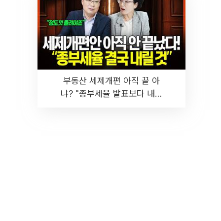
부동산 세제개편 아직 끝 아
냐? "종부세율 발표보다 내릴
것" 장기거주·양도세 전망 I 집
땅지성 I 김인만, 진미윤