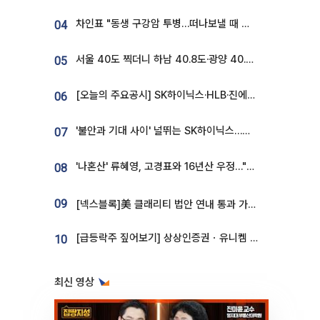
차인표 "동생 구강암 투병…떠나보낼 때 가장 힘들었다”
04
서울 40도 찍더니 하남 40.8도·광양 40.2도…전국 '펄펄'
05
[오늘의 주요공시] SK하이닉스·HLB·진에어·포스코홀딩스·네이버·대우건설 등
06
'불안과 기대 사이' 널뛰는 SK하이닉스…증권가 "HBM4·LTA 기반 펀터멘털 견고"
07
'나혼산' 류혜영, 고경표와 16년산 우정…"자취방서 부모님과 마주쳐"
08
09
[넥스블록]美 클래리티 법안 연내 통과 가능성 13%…상원 문턱서 제동
[급등락주 짚어보기] 상상인증권ㆍ유니켐 2연속, 본느 6연속 ‘상한가’⋯M&A 훈풍 분 증시
10
최신 영상