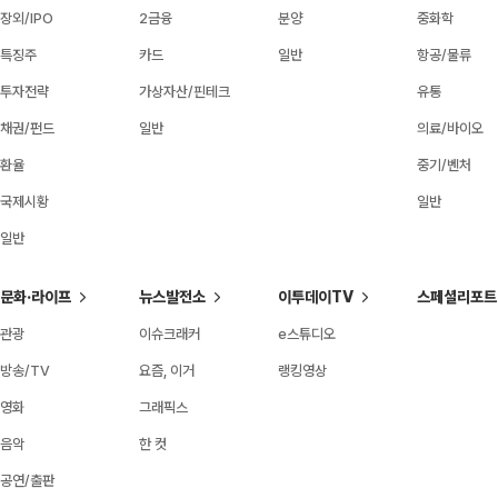
장외/IPO
2금융
분양
중화학
특징주
카드
일반
항공/물류
투자전략
가상자산/핀테크
유통
채권/펀드
일반
의료/바이오
환율
중기/벤처
국제시황
일반
일반
문화·라이프
뉴스발전소
이투데이TV
스페셜리포트
관광
이슈크래커
e스튜디오
방송/TV
요즘, 이거
랭킹영상
영화
그래픽스
음악
한 컷
공연/출판