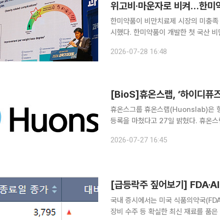
위고비·마운자로 비켜…한미약품
한미약품이 비만치료제 시장의 미충족
시했다. 한미약품이 개발한 첫 국산 비만
한미약품 부사장(미래성장부문장)은 2
2026-07-28 16:48
기자대회에 참석해 ‘비만치료제 신약 개
[BioS]휴온스랩, ‘하이디퓨즈
휴온스그룹 휴온스랩(Huonslab)은 
등록을 마쳤다고 27일 밝혔다. 휴온
(hyaluronidase) 플랫폼인 ‘하이
2026-07-27 16:45
지식재산권을 확보하
국내 증시에서는 미국 식품의약국(FDA)
장비 수주 등 확실한 최신 재료를 품은