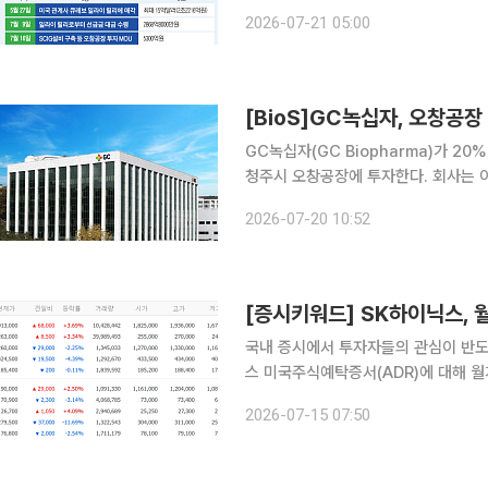
장 등 핵심 생산 거점을 고도화해 글로벌 시
2026-07-21 05:00
이오 업계에 따르면 녹십자는 지난 5월
[BioS]GC녹십자, 오창공장 
GC녹십자(GC Biopharma)가 2
청주시 오창공장에 투자한다. 회사는 이
화 로드맵을 구체화할 계획이다. 20%
2026-07-20 10:52
로불린제제(IVIG)인 ‘알리글로(Alygl
국내 증시에서 투자자들의 관심이 반도체
스 미국주식예탁증서(ADR)에 대해 월
내 본주도 극심한 변동성 끝에 상승 
2026-07-15 07:50