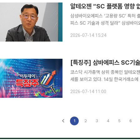
알테오젠 “SC 플랫폼 영향
삼성바이오에피스 ‘고용량 SC’ 특허 
피스 SC 기술과 성격 달라” 삼성바이오에피스가 피하주사(SC) 제형 관련 기술특허를 출원하면서
알테오젠의 SC 플랫폼 사업에 영향을 
2026-07-14 15:24
오젠은 자사의 플랫폼과 삼성바이오에
코스닥 시가총액 상위 종목인 알테오젠
세를 보이고 있다. 14일 한국거래소에 따르면 오전 10시55분 알테오젠은 전일 대비 10.43% 하락
한 28만3500원에 거래 중이다. 시
2026-07-14 11:00
4000원까지 밀리
1
2
3
4
5
6