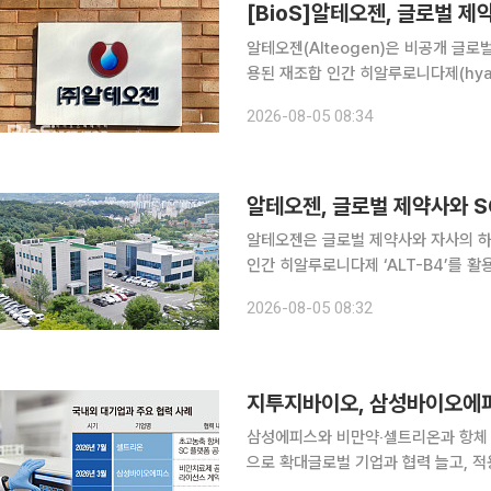
[BioS]알테오젠, 글로벌 제약
알테오젠(Alteogen)은 비공개 글로
용된 재조합 인간 히알루로니다제(hyal
(SC) 제형 개발 및 상업화를 위한 독
2026-08-05 08:34
계약에 따라 알테오젠의 파트너사는 AL
알테오젠, 글로벌 제약사와 S
알테오젠은 글로벌 제약사와 자사의 하이
인간 히알루로니다제 ‘ALT-B4’를 
독점적 라이선스 계약을 체결했다고 5일 밝혔다. 이번 계약에 따라 알테오젠
2026-08-05 08:32
B4를 적용한 자사 제품의 피하주사 제
지투지바이오, 삼성바이오에피
삼성에피스와 비만약‧셀트리온과 항체 
으로 확대글로벌 기업과 협력 늘고, 적용 분야는 더 넓어져 지
랫폼을 기반으로 국내외 제약·바이오 