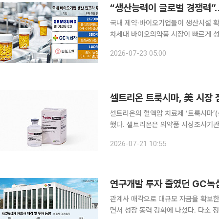
국내 제약·바이오기업들이 생산시설 확
차세대 바이오의약품 시장이 빠르게 
기업 경쟁력을 좌우하는 핵심 요소로 떠오르고 있어서다. 22일 
2026-07-23 05:00
직스와 GC녹십자, 비티젠 등은 글로벌
셀트리온 트룩시마, 美 시장 
셀트리온의 혈액암 치료제 ‘트룩시마’(
했다. 셀트리온은 의약품 시장조사기관인 아이큐비아 자료를 인용해 트룩시마가 올해 5월 미국에서
38.6%의 점유율을 기록하며 2월 이후 
2026-07-21 10:55
시마는 국내 바이오시밀러 제품 가운데
연구개발 투자 줄였던 GC녹
관계사 매각으로 대규모 자금을 확보한
면서 성장 동력 강화에 나섰다. 다소 