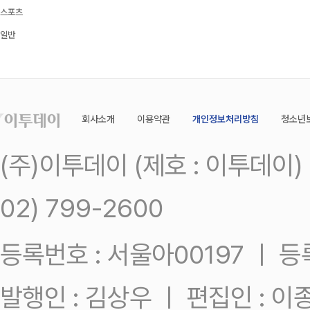
스포츠
일반
회사소개
이용약관
개인정보처리방침
청소년
(주)이투데이 (제호 : 이투데이
02) 799-2600
등록번호 : 서울아00197 ㅣ 등록일
발행인 : 김상우 ㅣ 편집인 : 