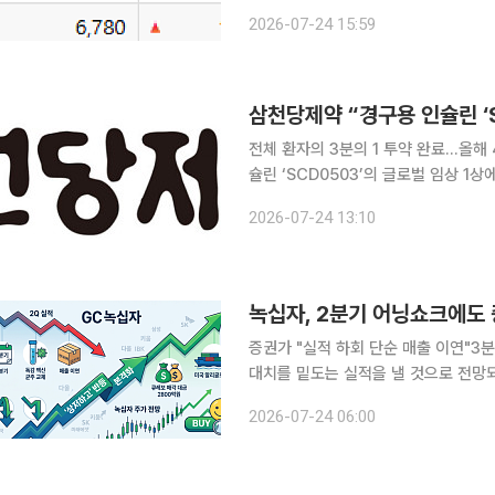
세를 보였던 개별 종목에서는 차익실현 매물이
2026-07-24 15:59
장에서는 CJ씨푸드1우, 진흥기업2우B
삼천당제약 “경구용 인슐린 ‘S
전체 환자의 3분의 1 투약 완료…올해 4분기 임상
슐린 ‘SCD0503’의 글로벌 임상 1
혔다. 이번 임상은 세계적인 당뇨 임상 전문기관인 독일 프로필(Profil)에서 진행되고 있으며 실제 1
2026-07-24 13:10
형 당뇨 환자를 대상으로 SCD0503
녹십자, 2분기 어닝쇼크에도 
증권가 "실적 하회 단순 매출 이연"3분기부터 '상저하고
대치를 밑도는 실적을 낼 것으로 전망
기 실적 반등에 무게를 두고 있다. 실
2026-07-24 06:00
고마진 품목 단순 매출 이연 때문인 데