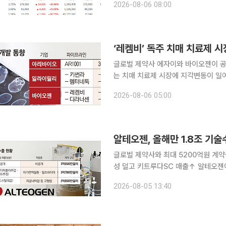
2026-08-06 08:00
렸다. 특히 국내 반도체 양대 산맥인 
‘레켐비’ 독주 치매 치료제 
글로벌 제약사 에자이와 바이오젠이 공
는 치매 치료제 시장에 지각변동이 일
외 제약사들의 차세대 신약 파이프라인
2026-08-06 05:00
용 신약 개발도 막바지에 도달하면서 
알테오젠, 올해만 1.8조 기
글로벌 제약사와 최대 5200억원 계약
성 덜고 키트루다SC 매출↑ 알테오젠이 올해 세 번째 피하주사(SC) 제형 전환 플랫폼 ‘ALT-B4’의
기술수출 계약을 체결하며 SC 제형 
2026-08-05 13:40
도 유리한 결과가 이어진 데다 ALT-