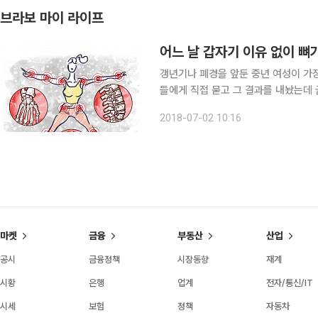
브라보 마이 라이프
어느 날 갑자기 이유 없이 뼈
갱년기나 폐경을 앞둔 중년 여성이 가
들에게 직접 묻고 그 결과를 내놨는데
중이 뒤를 이었다. 여성들이 골다공증
2018-07-02 10:16
기 전까지는 알 길이 없고, 흔히 걸릴 
마켓
금융
부동산
산업
공시
금융정책
시장동향
재계
시황
은행
업계
전자/통신/IT
시세
보험
정책
자동차