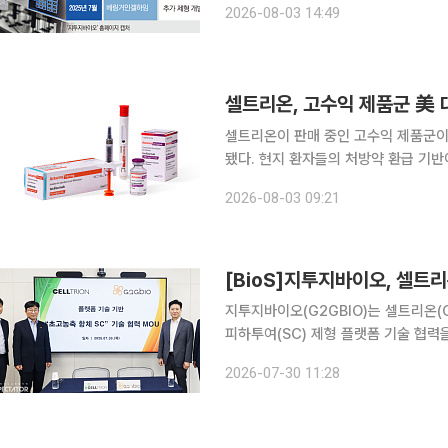
2026-08-03 14:49
심에서 항체의약품까지 넓히며 플랫폼 
셀트리온이 판매 중인 고수익 제품군이
됐다. 현지 환자들의 처방약 환급 기
망이다. 셀트리온 지난해 10월 미국에 출시된 자가면역질환 치료제 ‘앱토즈마’(성분명 토실리주맙)
2026-08-03 09:21
가 익스프레스 스크립츠(ESI), CVS 케
[BioS]지투지바이오, 셀트리
지투지바이오(G2GBIO)는 셀트리온(C
피하투여(SC) 제형 플랫폼 기술 협력
바이오는 약물전달시스템(DDS) 픞랫
2026-07-30 11:28
술 ‘이노램프(InnoLAMP)’에 이어,