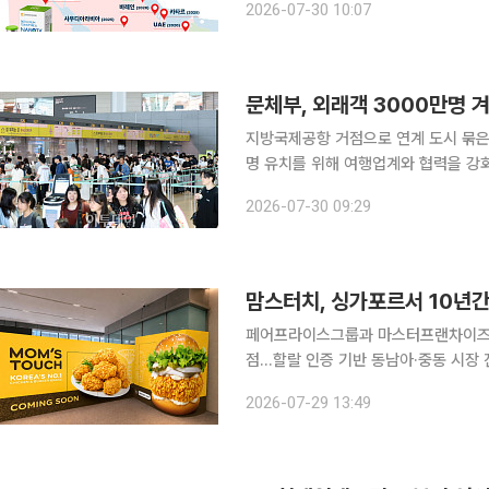
2026-07-30 10:07
이어 중동에서 총 7개국에 제품을 출시
문체부, 외래객 3000만명 겨
지방국제공항 거점으로 연계 도시 묶은 ‘5대 관광권’ 선정 문화
명 유치를 위해 여행업계와 협력을 강화
장 의견을 정책에 반영하는 한편 지방
2026-07-30 09:29
맘스터치, 싱가포르서 10년간
페어프라이스그룹과 마스터프랜차이즈 계
점…할랄 인증 기반 동남아·중동 시장 진출 추진 맘스터치가 싱가포르 최대 
스그룹(FairPrice Group)과 손잡고 동남아 시장 
2026-07-29 13:49
싱가포르 현지 외식사업을 위한 마스터