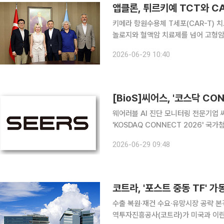
키메라 항원수용체 T세포(CAR-T) 
놀로지와 혈액암 치료제를 넘어 고형암과 
확대한다. 튀르키예 임상과 제조 인프
2026-06-29 10:40
이다. 앱클론은 튀르키예 파트너사 
[BioS]씨어스, '코스닥 C
웨어러블 AI 진단 모니터링 전문기업 씨
'KOSDAQ CONNECT 2026' 
따르면 반도체·첨단소재·바이오 중심으로
2026-06-29 09:48
코트라, '포스트 중동 TF'
수출 복원·재건 수요·유망시장 공략 본격
역투자진흥공사(코트라)가 미국과 이란