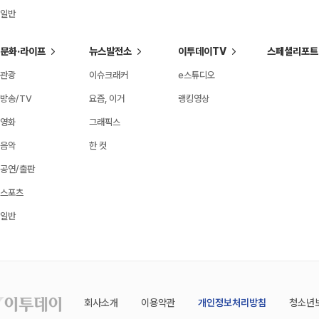
일반
문화·라이프
뉴스발전소
이투데이TV
스페셜리포트
관광
이슈크래커
e스튜디오
방송/TV
요즘, 이거
랭킹영상
영화
그래픽스
음악
한 컷
공연/출판
스포츠
일반
회사소개
이용약관
개인정보처리방침
청소년