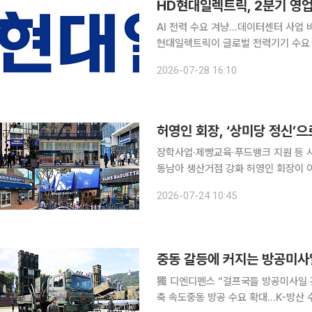
AI 전력 수요 겨냥…데이터센터 사업 
현대일렉트릭이 글로벌 전력기기 수요 
대를 웃도는 실적을 거뒀다. 회사는 
2026-07-28 16:10
화하겠다는 계획도
허영인 회장, ‘상미당 정신’
장학사업·제빵교육·푸드뱅크 지원 등 사
동남아 생산거점 강화 허영인 회장이 이끄는 상미당홀딩스가 창업 초기부터 이어온 '상미당 정신'을
바탕으로 장학사업과 취약계층 지원 등
2026-07-24 10:45
獨 디엔디펜스 “걸프국들 방공미사일 
축 속도중동 방공 수요 확대…K-방산 수출 기회 커지나 도널드 트럼