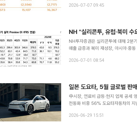
지되는 것 실증 지난해 한류 유발 총수출액이 전년 대비 15.9% 증가한 189억7500만 달러를 기록
2026-07-07 09:45
하며 한국 경제의 핵심 동력으로 자리 
NH "실리콘투, 유럽·북미 수
NH투자증권은 실리콘투에 대해 2분기
매출 급증과 북미 재성장, 아시아·중동
석이다. 다만 국가별 거래선 다변화와
2026-07-01 08:54
목표주가는 기존 6만원에서 4만8000
일본 도요타, 5월 글로벌 판
中시장, 연료비 급등·현지 업체 공세 
전동화 비중 56% 도요타자동차의 지난달 글로벌 판매가 중국과 중동 시장 부진 영향으로 감소했
다. 중국에서는 연료비 급등과 현지 
2026-06-29 15:51