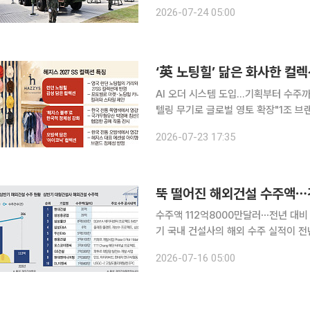
공습을 다시 재개한 가운데 이란으로부
2026-07-24 05:00
공미사일 수입에 대한 관심이 다시 커지
AI 오더 시스템 도입...기획부터 수주
텔링 무기로 글로벌 영토 확장"1조 브랜드...
서울 중구 명동의 헤지스 플래그십 스토
2026-07-23 17:35
리를 연상시키는 화사한 색감이 시선을
뚝 떨어진 해외건설 수주액⋯
수주액 112억8000만달러⋯전년 대비 6
기 국내 건설사의 해외 수주 실적이 전
이어지고 있는 데다 체코 원전과 같은
2026-07-16 05:00
에 대형 건설사들은 중동 정세를 예의