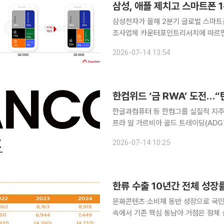
삼성, 애플 제치고 스마트폰 
삼성전자가 올해 2분기 글로벌 스마트폰 시
조사업체 카운터포인트리서치에 따르면
24%를 기록하며 1위에 올랐다. 지난 
2026-07-14 13:54
분기 만에 선두
한컴위드 ‘금 RWA’ 도전…
한글과컴퓨터 등 한컴그룹 실질적 지주
프라 알 가르비아 골드 트레이딩(ADGT)
와 금 기반 실물자산 토큰화(Gold R
2026-07-14 10:25
다. 이번 협약은 ADGT가 추진 중인
한류 수출 10년간 전체 성장
문화콘텐츠·소비재 동반 성장으로 국민
속에서 기존 핵심 동남아 거점은 정체