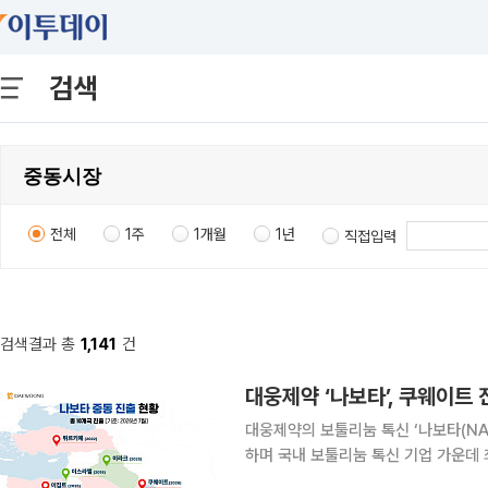
검색
전체
1주
1개월
1년
직접입력
검색결과 총
1,141
건
대웅제약 ‘나보타’, 쿠웨이트
대웅제약의 보툴리눔 톡신 ‘나보타(NA
하며 국내 보툴리눔 톡신 기업 가운데 최다 기록을 세웠다. 대웅
물량 공급을 시작하며 사우디아라비아, 