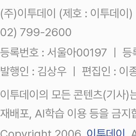
(주)이투데이 (제호 : 이투데이
02) 799-2600
등록번호 : 서울아00197 ㅣ 등록일
발행인 : 김상우 ㅣ 편집인 : 
이투데이의 모든 콘텐츠(기사)는
재배포, AI학습 이용 등을 금지
Copyright 2006.
이투데이
.