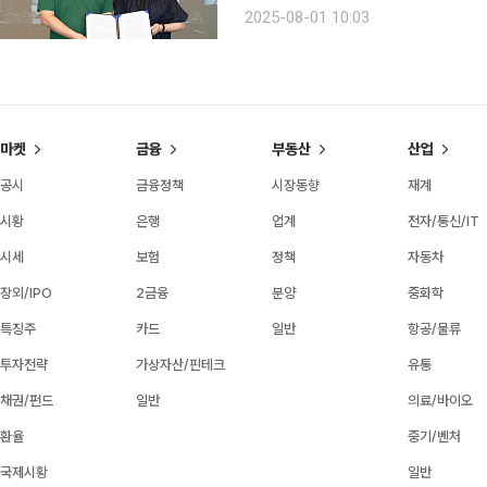
UAE 왕자 셰이크 마제트가 설립한 
2025-08-01 10:03
개하고 있다. 이번 협약을 통
마켓
금융
부동산
산업
공시
금융정책
시장동향
재계
시황
은행
업계
전자/통신/IT
시세
보험
정책
자동차
장외/IPO
2금융
분양
중화학
특징주
카드
일반
항공/물류
투자전략
가상자산/핀테크
유통
채권/펀드
일반
의료/바이오
환율
중기/벤처
국제시황
일반