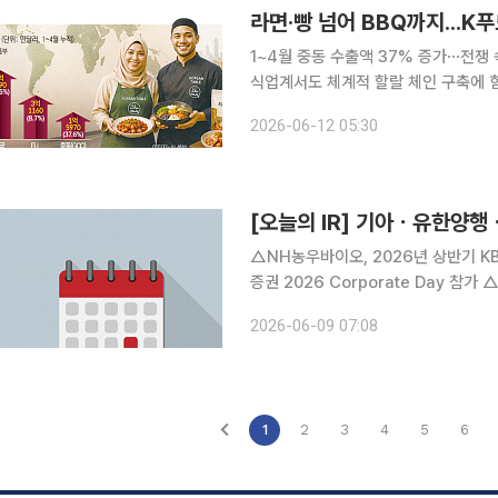
라면·빵 넘어 BBQ까지...K푸
1~4월 중동 수출액 37% 증가⋯전쟁
식업계서도 체계적 할랄 체인 구축에 힘줘 중동과 동남아시아를 중심으로 한 무슬림 문화
드 신시장으로 지목되고 있다. 무슬림 
2026-06-12 05:30
고 한국 문화에 긍정적인 점이 매력적으
[오늘의 IR] 기아ㆍ유한양
△NH농우바이오, 2026년 상반기 KB 
증권 2026 Corporate Day 
블유, 투자자들의 회사에 대한 이해증
2026-06-09 07:08
통한 투자자 이해도 제고 △아이마켓코
1
2
3
4
5
6