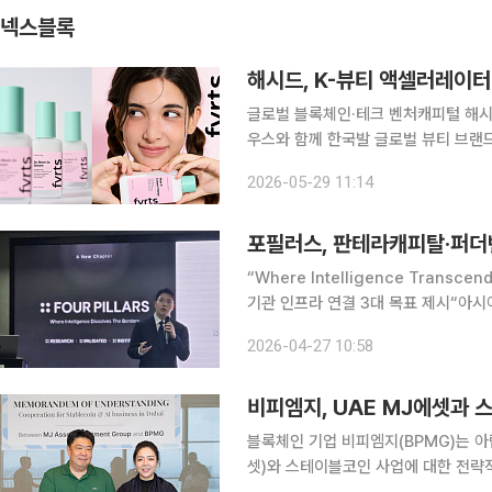
넥스블록
해시드, K-뷰티 액셀러레이터
글로벌 블록체인·테크 벤처캐피털 해시
우스와 함께 한국발 글로벌 뷰티 브랜드 액
이번 투자를 통해 한국에서 기획된 뷰
2026-05-29 11:14
운영·유통 인프라를 확보한다는 계획이
포필러스, 판테라캐피탈·퍼더
“Where Intelligence Trans
기관 인프라 연결 3대 목표 제시“아시아 
벌 웹3 리서치 기업 포필러스(Four Pi
2026-04-27 10:58
(Further Vent
비피엠지, UAE MJ에셋과 
블록체인 기업 비피엠지(BPMG)는 
셋)와 스테이블코인 사업에 대한 전략적 업무