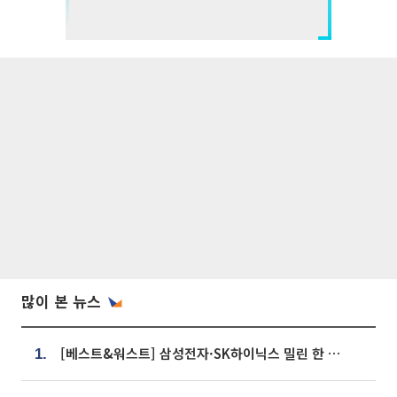
많이 본 뉴스
[베스트&워스트] 삼성전자·SK하이닉스 밀린 한 주…상상인증권은 85% 급등
1.