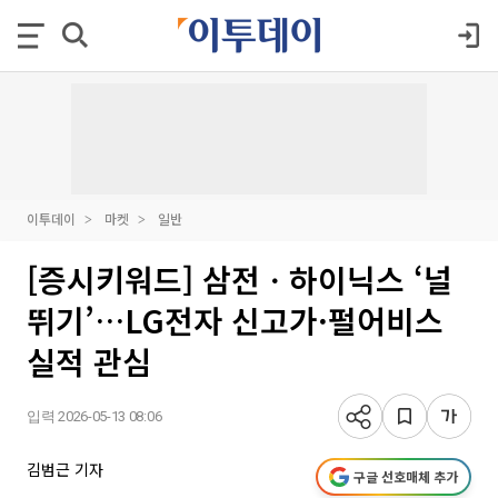
이투데이
마켓
일반
[증시키워드] 삼전ㆍ하이닉스 ‘널
뛰기’…LG전자 신고가·펄어비스
실적 관심
입력 2026-05-13 08:06
김범근 기자
구글 선호매체 추가