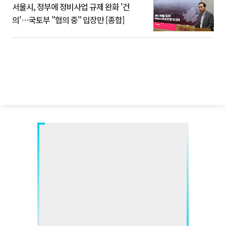
서울시, 정부에 정비사업 규제 완화 '건
의'⋯국토부 "협의 중" 입장만 [종합]