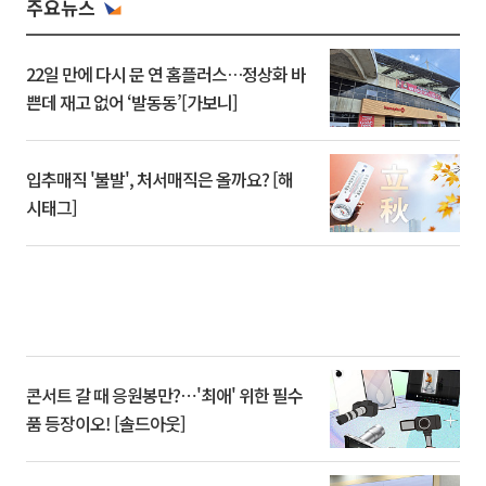
주요뉴스
22일 만에 다시 문 연 홈플러스…정상화 바
쁜데 재고 없어 ‘발동동’[가보니]
입추매직 '불발', 처서매직은 올까요? [해
시태그]
콘서트 갈 때 응원봉만?⋯'최애' 위한 필수
품 등장이오! [솔드아웃]