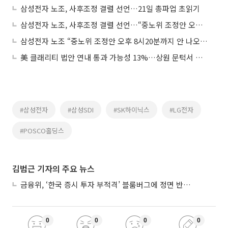
삼성전자 노조, 사후조정 결렬 선언…21일 총파업 초읽기
삼성전자 노조, 사후조정 결렬 선언…“중노위 조정안 오히려 퇴보”
삼성전자 노조 “중노위 조정안 오후 8시20분까지 안 나오면 협의 종료”
美 클래리티 법안 연내 통과 가능성 13%…상원 문턱서 제동
#삼성전자
#삼성SDI
#SK하이닉스
#LG전자
#POSCO홀딩스
김범근 기자의 주요 뉴스
금융위, ‘한국 증시 투자 부적격’ 블룸버그에 정면 반박…“근거 불분명”
0
0
0
0