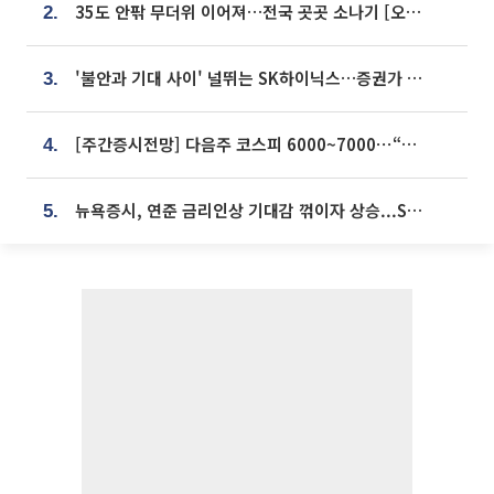
35도 안팎 무더위 이어져…전국 곳곳 소나기 [오늘 날씨]
2.
'불안과 기대 사이' 널뛰는 SK하이닉스…증권가 "HBM4·LTA 기반 펀터멘털 견고"
3.
[주간증시전망] 다음주 코스피 6000~7000⋯“外人 수급은 정책이 변수”
4.
뉴욕증시, 연준 금리인상 기대감 꺾이자 상승...S&P500 사상 최고치 [종합]
5.