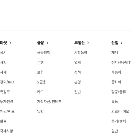
마켓
금융
부동산
산업
공시
금융정책
시장동향
재계
시황
은행
업계
전자/통신/IT
시세
보험
정책
자동차
장외/IPO
2금융
분양
중화학
특징주
카드
일반
항공/물류
투자전략
가상자산/핀테크
유통
채권/펀드
일반
의료/바이오
환율
중기/벤처
국제시황
일반