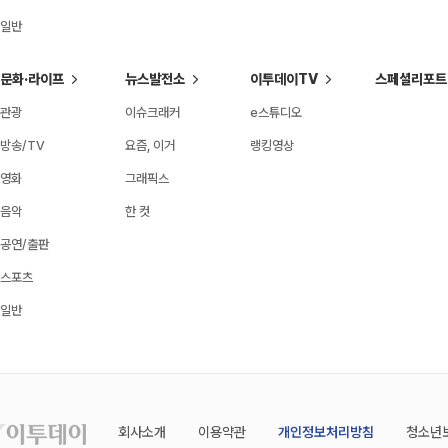
일반
문화·라이프
뉴스발전소
이투데이TV
스페셜리포트
관광
이슈크래커
e스튜디오
방송/TV
요즘, 이거
랭킹영상
영화
그래픽스
음악
한 컷
공연/출판
스포츠
일반
회사소개
이용약관
개인정보처리방침
청소년