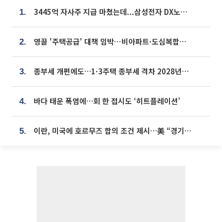
3445억 자사주 지급 마쳤는데...삼성전자 DX노조, 뒤늦은 '떼쓰기 집회'
1.
영끌 '주택공급' 대책 임박⋯비아파트·도심복합까지 총동원
2.
종부세 개편에도…1·3주택 종부세 격차 2028년부터 확대
3.
바다 태운 폭염에…회 한 접시도 ‘히트플레이션’
4.
이란, 미국에 호르무즈 합의 조건 제시…美 “경기 아직 안 끝나” [종합]
5.