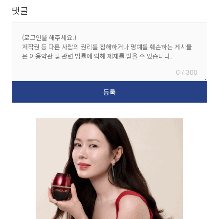
댓글
0 / 300