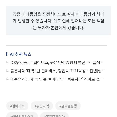
장중 매매동향은 잠정치이므로 실제 매매동향과 차이
가 발생할 수 있습니다. 이로 인해 일어나는 모든 책임
은 투자자 본인에게 있습니다.
AI 추천 뉴스
DS투자증권 “펄어비스, 붉은사막 흥행 대역전극⋯실적 상향에 목표주가↑”
붉은사막 ‘대박’ 난 펄어비스, 영업익 2121억원…전년比 2685%↑
K-콘솔게임 새 역사 쓴 펄어비스…‘붉은사막’ 신화로 첫 1조클럽 노린다
#펄어비스
#붉은사막
#글로벌흥행
#어닝서프라이즈
#목표주가상향