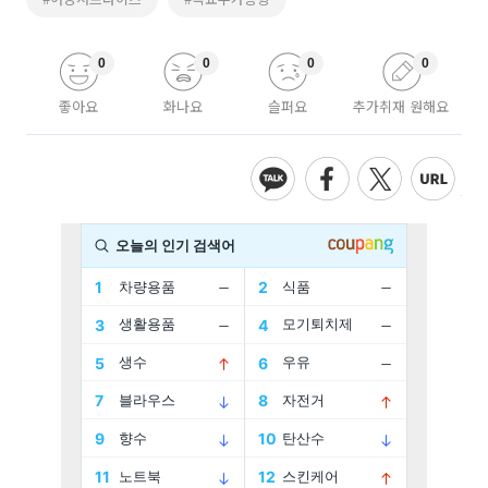
0
0
0
0
좋아요
화나요
슬퍼요
추가취재 원해요