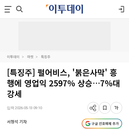
이투데이
마켓
특징주
[특징주] 펄어비스, '붉은사막' 흥
행에 영업익 2597% 상승…7%대
강세
입력 2026-05-13 09:10
서청석 기자
구글 선호매체 추가