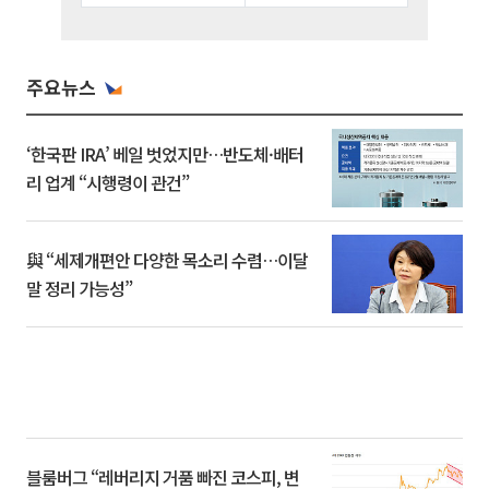
주요뉴스
‘한국판 IRA’ 베일 벗었지만…반도체·배터
리 업계 “시행령이 관건”
與 “세제개편안 다양한 목소리 수렴…이달
말 정리 가능성”
블룸버그 “레버리지 거품 빠진 코스피, 변