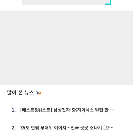
많이 본 뉴스
[베스트&워스트] 삼성전자·SK하이닉스 밀린 한 주…상상인증권은 85% 급등
1.
35도 안팎 무더위 이어져…전국 곳곳 소나기 [오늘 날씨]
2.