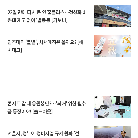
22일 만에 다시 문 연 홈플러스…정상화 바
쁜데 재고 없어 ‘발동동’[가보니]
입추매직 '불발', 처서매직은 올까요? [해
시태그]
콘서트 갈 때 응원봉만?⋯'최애' 위한 필수
품 등장이오! [솔드아웃]
서울시, 정부에 정비사업 규제 완화 '건