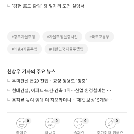
‘경험 無도 환영’ 첫 일자리 도전 설명서
#광주자율주행
#자율주행실증사업
#국토교통부
#레벨4자율주행
#대한민국자율주행팀
천상우 기자의 주요 뉴스
우미건설 톱20 진입…효성·쌍용도 ‘껑충’
현대건설, 아파트·토건·건축 1위…산업·환경설비는 삼성E&A
용적률 높여 임대 더 지으라더니…‘제값 보상’ 5개월째 국회에 발목
0
0
0
0
좋아요
화나요
슬퍼요
추가취재 원해요