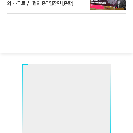
의'⋯국토부 "협의 중" 입장만 [종합]