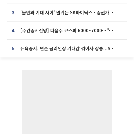
'불안과 기대 사이' 널뛰는 SK하이닉스…증권가 "HBM4·LTA 기반 펀터멘털 견고"
3.
[주간증시전망] 다음주 코스피 6000~7000⋯“外人 수급은 정책이 변수”
4.
뉴욕증시, 연준 금리인상 기대감 꺾이자 상승...S&P500 사상 최고치 [종합]
5.