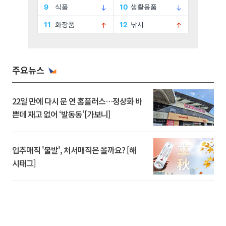
주요뉴스
22일 만에 다시 문 연 홈플러스…정상화 바
쁜데 재고 없어 ‘발동동’[가보니]
입추매직 '불발', 처서매직은 올까요? [해
시태그]