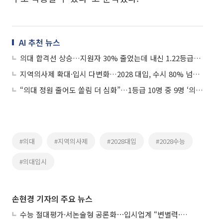
AI 추천 뉴스
의대 합격선 상승…지원자 30% 줄었는데 내신 1.22등급까지 올라
지역의사제 확대·입시 다변화…2028 대입, 수시 80% 넘어섰다
“의대 정원 줄어도 쏠림 더 심화”…1등급 10명 중 9명 ‘의대 지원’
#의대
#지역의사제
#2028대입
#2028수능
#의대입시
손현경 기자의 주요 뉴스
수능 절대평가·서논술형 공론화⋯입시업계 “변별력·사교육 대책 먼저”