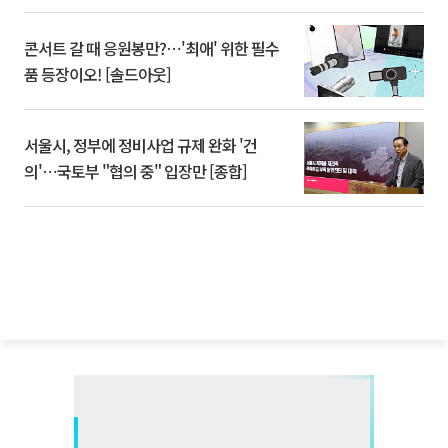
콘서트 갈 때 응원봉만?⋯'최애' 위한 필수
품 등장이오! [솔드아웃]
서울시, 정부에 정비사업 규제 완화 '건
의'⋯국토부 "협의 중" 입장만 [종합]