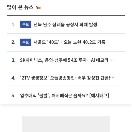
많이 본 뉴스
전북 완주 삼례읍 공장서 화재 발생
속보
1.
서울도 '40도'…오늘 노원 40.2도 기록
속보
2.
SK하이닉스, 용인·청주에 54조 투자…AI 메모리 생산기지 키운다
3.
'2TV 생생정보' 오늘방송맛집- 배우 강성진 단골! 쌀국수ㆍ푸팟퐁 커리 맛집 '블○○○'
4.
입추매직 '불발', 처서매직은 올까요? [해시태그]
5.