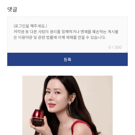
댓글
0 / 300