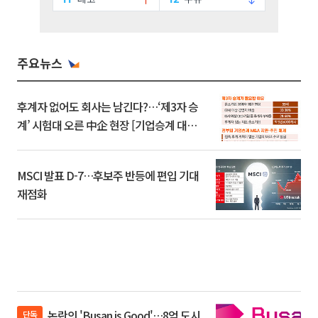
주요뉴스
후계자 없어도 회사는 남긴다?…‘제3자 승
계’ 시험대 오른 中企 현장 [기업승계 대전
환]
MSCI 발표 D-7…후보주 반등에 편입 기대
재점화
논란의 'Busan is Good'…8억 도시
단독