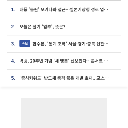
태풍 '돌핀' 오키나와 접근…일본기상청 경로 업데이트
1.
오늘은 절기 '입추', 뜻은?
2.
합수본, '통계 조작' 서울·경기·충북 선관위 등 추가 압수수색
속보
3.
빅뱅, 20주년 기념 '새 뱅봉' 선보인다⋯콘서트 앞두고 팝업 개최
4.
[증시키워드] 반도체 충격 뚫은 개별 호재...포스코퓨처엠·에코프로·한화솔루션 '눈길'
5.