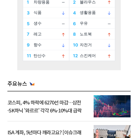
주요뉴스
코스피, 4% 하락에 6270선 마감…삼전
·SK하닉 '와르르' 각각 6%·10%대 급락
ISA 계좌, 5년마다 깨라고요? [이슈크래