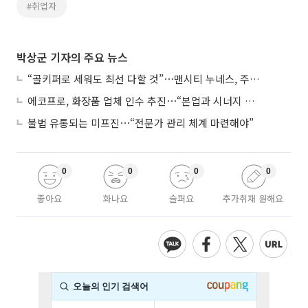
#취업자
박상군 기자의 주요 뉴스
“골키퍼로 세워도 최선 다할 것”⋯맨시티 누네스, 주전 경쟁 각오
에코프로, 화장품 업체 인수 추진⋯“본업과 시너지 부족”
불법 유통되는 미프진⋯“전문가 관리 체계 마련해야”
0
0
0
0
좋아요
화나요
슬퍼요
추가취재 원해요