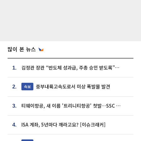
많이 본 뉴스
김정관 장관 “반도체 성과급, 주총 승인 받도록”…상법·자본시장법 개정 시사
1.
중부내륙고속도로서 미상 폭발물 발견
속보
2.
티웨이항공, 새 이름 '트리니티항공' 첫발…SSC 전략 본격화
3.
ISA 계좌, 5년마다 깨라고요? [이슈크래커]
4.