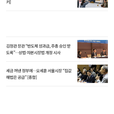
커]
김정관 장관 “반도체 성과급, 주총 승인 받
도록”…상법·자본시장법 개정 시사
세금 꺼낸 정부에…오세훈 서울시장 “집값
해법은 공급” [종합]