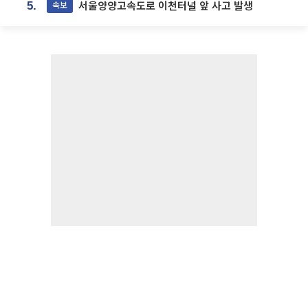
서울양양고속도로 이천터널 앞 사고 발생
속보
5.