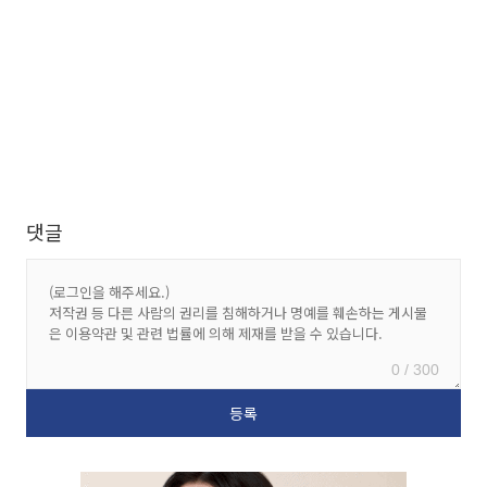
댓글
0 / 300