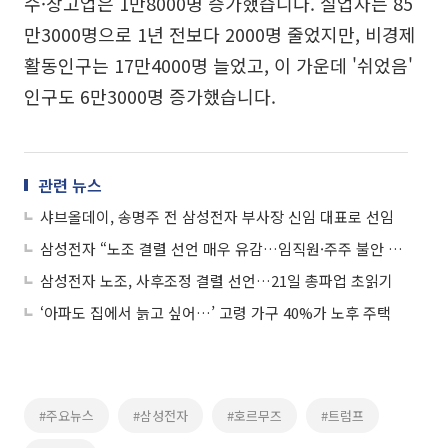
수·창고업은 1만8000명 증가했습니다. 실업자는 85
만3000명으로 1년 전보다 2000명 줄었지만, 비경제
활동인구는 17만4000명 늘었고, 이 가운데 '쉬었음'
인구도 6만3000명 증가했습니다.
관련 뉴스
샤브올데이, 송명주 전 삼성전자 부사장 신임 대표로 선임
삼성전자 “노조 결렬 선언 매우 유감…임직원·주주 불안 커져”
삼성전자 노조, 사후조정 결렬 선언…21일 총파업 초읽기
‘아파도 집에서 늙고 싶어…’ 고령 가구 40%가 노후 주택
#주요뉴스
#삼성전자
#호르무즈
#트럼프