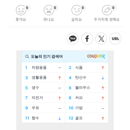
0
0
0
0
좋아요
화나요
슬퍼요
추가취재 원해요