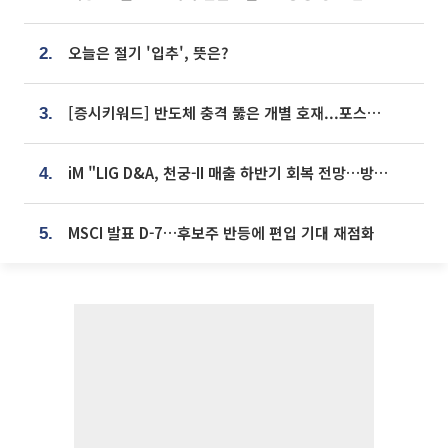
오늘은 절기 '입추', 뜻은?
2.
[증시키워드] 반도체 충격 뚫은 개별 호재...포스코퓨처엠·에코프로·한화솔루션 '눈길'
3.
iM "LIG D&A, 천궁-II 매출 하반기 회복 전망…방산 톱픽 유지"
4.
MSCI 발표 D-7…후보주 반등에 편입 기대 재점화
5.