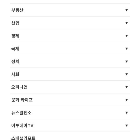
부동산
산업
경제
국제
정치
사회
오피니언
문화·라이프
뉴스발전소
이투데이TV
스페셜리포트