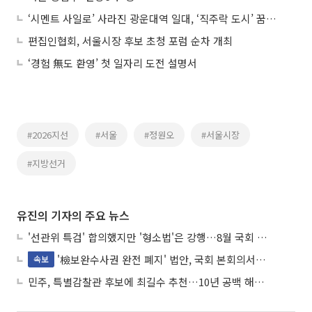
‘시멘트 사일로’ 사라진 광운대역 일대, ‘직주락 도시’ 꿈꾼다
편집인협회, 서울시장 후보 초청 포럼 순차 개최
‘경험 無도 환영’ 첫 일자리 도전 설명서
#2026지선
#서울
#정원오
#서울시장
#지방선거
유진의 기자의 주요 뉴스
'선관위 특검' 합의했지만 '형소법'은 강행…8월 국회 '입법 2차전' 예고
'檢보완수사권 완전 폐지' 법안, 국회 본회의서 민주당 주도 통과
속보
민주, 특별감찰관 후보에 최길수 추천…10년 공백 해소 속도