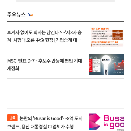
주요뉴스
후계자 없어도 회사는 남긴다?…‘제3자 승
계’ 시험대 오른 中企 현장 [기업승계 대전
환]
MSCI 발표 D-7…후보주 반등에 편입 기대
재점화
논란의 'Busan is Good'…8억 도시
단독
브랜드, 용산 대통령실 CI 업체가 수행