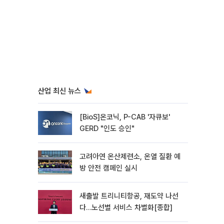
산업 최신 뉴스
[BioS]온코닉, P-CAB '자큐보'
GERD "인도 승인"
고려아연 온산제련소, 온열 질환 예
방 안전 캠페인 실시
새출발 트리니티항공, 재도약 나선
다…노선별 서비스 차별화[종합]