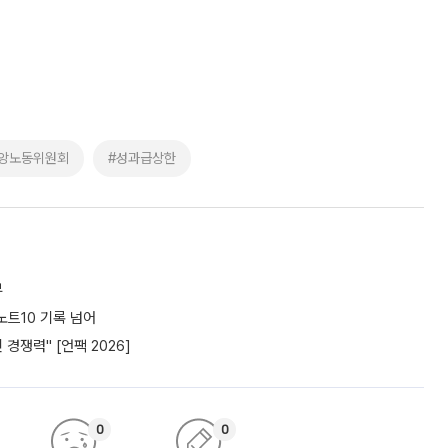
앙노동위원회
#성과급상한
부
노트10 기록 넘어
경쟁력" [언팩 2026]
0
0