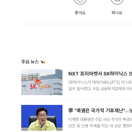
좋아요
화나요
주요 뉴스
NXT 프리마켓서 SK하이닉스 또
SK하이닉스가 대체거래소(ATS) 넥스
일이 벌어졌다. 6일 금융투자업계에 따르
규장 종가보다 29.98% 내린 116만8
규시장과 달
李 "폭염은 국가적 기후재난"…냉
이재명 대통령은 6일 사상 최악의 폭염
안전 등 인명 피해를 막는 데 모든 행