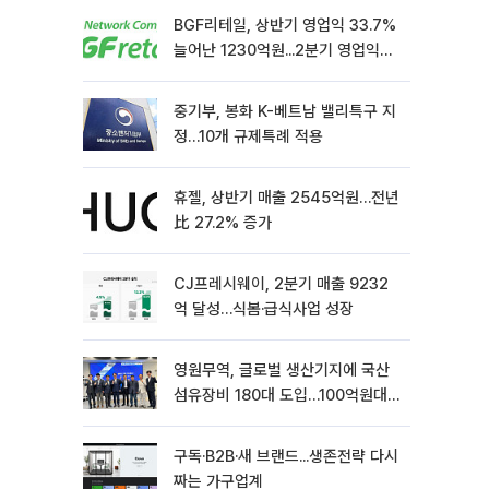
BGF리테일, 상반기 영업익 33.7%
늘어난 1230억원...2분기 영업익
22.3%↑
중기부, 봉화 K-베트남 밸리특구 지
정…10개 규제특례 적용
휴젤, 상반기 매출 2545억원…전년
比 27.2% 증가
CJ프레시웨이, 2분기 매출 9232
억 달성…식봄·급식사업 성장
영원무역, 글로벌 생산기지에 국산
섬유장비 180대 도입…100억원대
상생 협력
구독·B2B·새 브랜드...생존전략 다시
짜는 가구업계