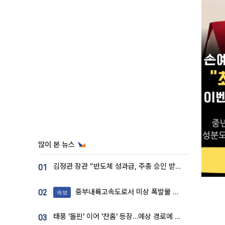
많이 본 뉴스
김정관 장관 “반도체 성과급, 주총 승인 받도록”…상법·자본시장법 개정 시사
01
중부내륙고속도로서 미상 폭발물 발견
02
속보
태풍 '돌핀' 이어 '찬홈' 등장…예상 경로에 한국 '한숨'
03