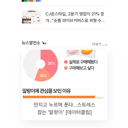
CJ온스타일, 2분기 영업익 21% 증
가...“숏폼 라이브커머스로 외형·수
익성 쌍끌이”
뉴스발전소
만지고 누르며 푼다…스트레스
잡는 '말랑이' [데이터클립]