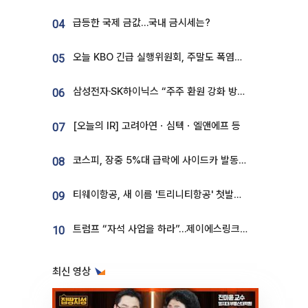
급등한 국제 금값…국내 금시세는?
04
오늘 KBO 긴급 실행위원회, 주말도 폭염취소 될까
05
삼성전자·SK하이닉스 “주주 환원 강화 방안 마련”
06
[오늘의 IR] 고려아연ㆍ심텍ㆍ엘앤에프 등
07
코스피, 장중 5%대 급락에 사이드카 발동…삼성·SK 동반 폭락
08
티웨이항공, 새 이름 '트리니티항공' 첫발…SSC 전략 본격화
09
트럼프 “자석 사업을 하라”…제이에스링크, 비중국 영구자석 공급망 구축 속도
10
최신 영상