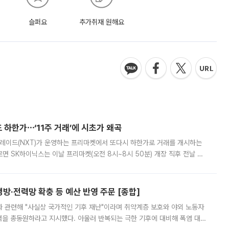
슬퍼요
추가취재 원해요
 하한가⋯‘11주 거래’에 시초가 왜곡
트레이드(NXT)가 운영하는 프리마켓에서 또다시 하한가로 거래를 개시하는
면 SK하이닉스는 이날 프리마켓(오전 8시~8시 50분) 개장 직후 전날 정
000원에 거래됐다. 거래량은 11주에 불과했으나, 최초 가격 결정이 기존 정
방·전력망 확충 등 예산 반영 주문 [종합]
과 관련해 "사실상 국가적인 기후 재난"이라며 취약계층 보호와 야외 노동자
정력을 총동원하라고 지시했다. 아울러 반복되는 극한 기후에 대비해 폭염 대응