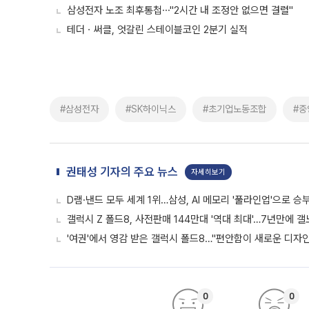
삼성전자 노조 최후통첩⋯"2시간 내 조정안 없으면 결렬"
테더ㆍ써클, 엇갈린 스테이블코인 2분기 실적
#삼성전자
#SK하이닉스
#초기업노동조합
#중
권태성 기자의 주요 뉴스
자세히보기
D램·낸드 모두 세계 1위…삼성, AI 메모리 '풀라인업'으로 승
갤럭시 Z 폴드8, 사전판매 144만대 '역대 최대'…7년만에 갤
'여권'에서 영감 받은 갤럭시 폴드8…"편안함이 새로운 디자인 
0
0