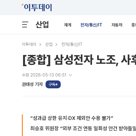
산업
재계
전자/통신/IT
자동차
중
이투데이
산업
전자/통신/IT
[종합] 삼성전자 노조, 
수정 2026-05-13 06:51
권태성 기자
구독
“성과급 상한 유지·DX 제외안 수용 불가”
최승호 위원장 “외부 조건 연동 일회성 안건 받아들일