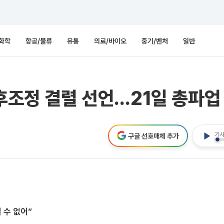
화학
항공/물류
유통
의료/바이오
중기/벤처
일반
사후조정 결렬 선언…21일 총파업
기사
구글 선호매체 추가
 수 없어”