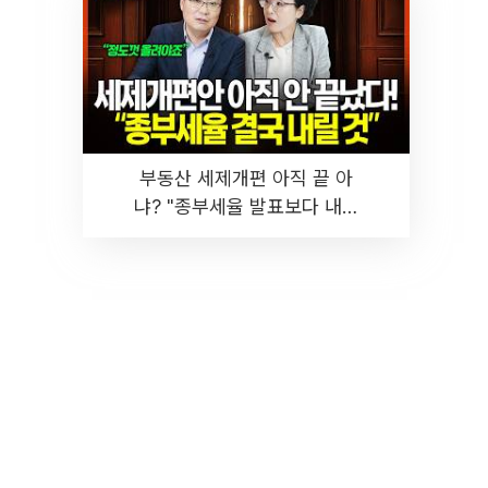
부동산 세제개편 아직 끝 아
냐? "종부세율 발표보다 내릴
것" 장기거주·양도세 전망 I 집
땅지성 I 김인만, 진미윤