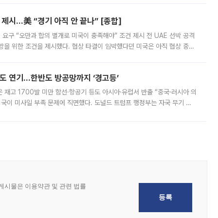
제시…美 “경기 아직 안 끝나” [종합]
 요구 “오만과 합의 별개로 미국이 충족해야” 조건 제시 전 UAE 선박 공격
방을 위한 조건을 제시했다. 협상 타결이 임박했다던 미국은 아직 협상 중이
현지시간) 모하마드 바게르 졸가드르 이란 최고국가안보회의 사무총장은 타
품도 연기…한반도 방공망까지 ‘경고등’
은 재고 1700발 미만 함선·항공기 등도 아시아·유럽서 반출 “중국·러시아 의
미국이 미사일 부족 문제에 직면했다. 도널드 트럼프 행정부는 자국 무기 공
 국가들로 향하던 납품마저 연기되고 있는 것으로 전해졌다. 전문가가 중국