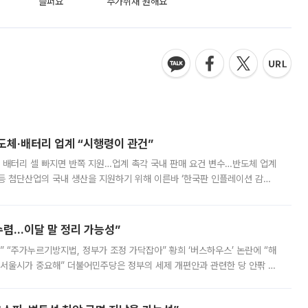
슬퍼요
추가취재 원해요
반도체·배터리 업계 “시행령이 관건”
 배터리 셀 빠지면 반쪽 지원…업계 촉각 국내 판매 요건 변수…반도체 업계
등 첨단산업의 국내 생산을 지원하기 위해 이른바 ‘한국판 인플레이션 감축
를 신설했지만, 업계에서는 세부 지원 대상에 따라 정책 효과가 크게 달라
수렴…이달 말 정리 가능성”
없어” “주가누르기방지법, 정부가 조정 가닥잡아” 황희 ‘버스하우스’ 논란에 “해
 서울시가 중요해” 더불어민주당은 정부의 세제 개편안과 관련한 당 안팎 의
에 나서겠다고 예고했다. 민주당은 8월 말 당정 조율을 거친 개편안이