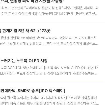
스피, 변동성 최악 국면 지났을 가능성”
 만에 최저 모건스탠리 “디레버리징 절반 이상 진행” 저평가·실적은 매력적…외
든 극심한 혼란이 정점을 통과했을 가능성이 있다고 블룸버그통신이 9일 진단
가 상당 부분 정리된 데다 금융당국의 규제 강화로 고위험 상품 거래도 급감
한계기업 5년 새 62→173곳
 5년간 전반적으로 악화한 것으로 나타났다. 영업이익으로 이자비용조차
년과 비교해 지난해 2.8배 늘었다. 특히 주택·분양시장 침체와 프로젝트파
 악화가 두드러졌다. 9일 한국건설산업연구원은 ‘2025년 건설업 외감기업
격⋯커지는 노트북 OLED 시장
 공급 BOE·TCL 생산 확대하며 中 추격 속도 노트북 OLED 출하 전년 比
ED) 시장이 빠르게 성장하고 있다. 삼성디스플레이가 시장을 주도하는 가
 확대에 나서면서 노트북 OLED 시장을 둘러싼 경쟁이 치열해지고 있다. 9
한메카텍, SMR로 승부[IPO 엑스레이]
 문턱이 갈수록 높아지는 추세다. 과거처럼 ‘성장성’만으로 시장 선택을 받던
 실체와 지속 가능한 재무 기반을 냉정하게 살핀다. 상장을 추진하는 기업들
를 입증해야 하는 시험대에 섰다. 본지는 상장을 앞둔 기업의 기술 경쟁