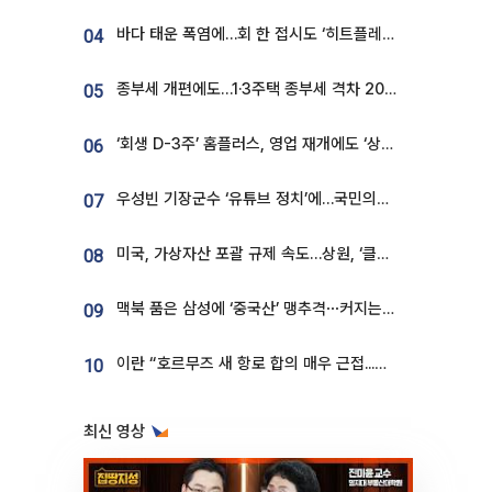
바다 태운 폭염에…회 한 접시도 ‘히트플레이션’
04
종부세 개편에도…1·3주택 종부세 격차 2028년부터 확대
05
‘회생 D-3주’ 홈플러스, 영업 재개에도 ‘상품 공급망’ 복구가 생존 관건
06
우성빈 기장군수 ‘유튜브 정치’에…국민의힘 군의원들 집단 반발
07
미국, 가상자산 포괄 규제 속도…상원, ‘클래리티법’ 9월 절차투표 추진
08
맥북 품은 삼성에 ‘중국산’ 맹추격⋯커지는 노트북 OLED 시장
09
이란 “호르무즈 새 항로 합의 매우 근접...미국 배상 먼저”
10
최신 영상