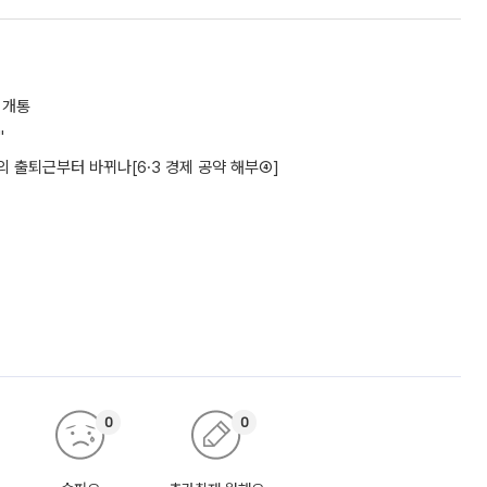
 개통
"
의 출퇴근부터 바뀌나[6·3 경제 공약 해부④]
0
0