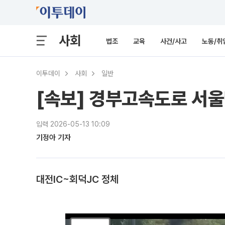
사회
법조
교육
사건/사고
노동/취
이투데이
사회
일반
[속보] 경부고속도로 서울
입력 2026-05-13 10:09
기정아 기자
대전IC~회덕JC 정체