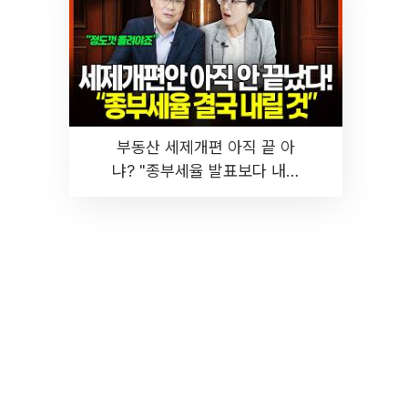
부동산 세제개편 아직 끝 아
냐? "종부세율 발표보다 내릴
것" 장기거주·양도세 전망 I 집
땅지성 I 김인만, 진미윤