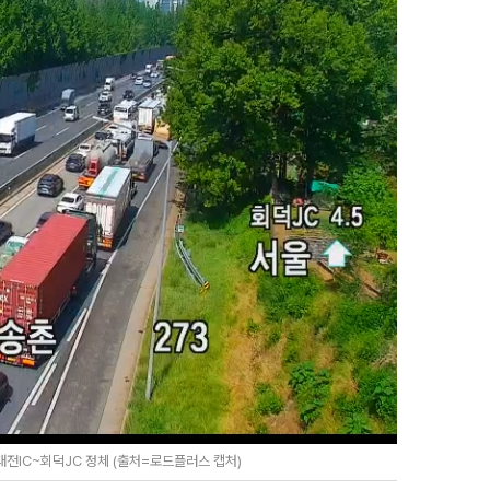
대전IC~회덕JC 정체 (출처=로드플러스 캡처)