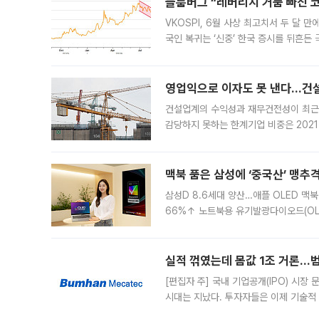
블룸버그 “레버리지 거품 빠진 코
VKOSPI, 6월 사상 최고치서 두 달
국인 복귀는 ‘신중’ 한국 증시를 뒤흔
했다. 대규모 반대매매로 레버리지 투자
영업익으로 이자도 못 낸다…건설 
건설업계의 수익성과 재무건전성이 최근
감당하지 못하는 한계기업 비중은 2021
이낸싱(PF) 부담이 집중된 건축 부문의
경영
맥북 품은 삼성에 ‘중국산’ 맹추
삼성D 8.6세대 양산…애플 OLED 맥북
66%↑ 노트북용 유기발광다이오드(OL
운데 중국 BOE와 TCL CSOT도 생산
일 업계에 따르면 삼성
실적 꺾였는데 몸값 1조 거론…범
[편집자 주] 국내 기업공개(IPO) 시장
시대는 지났다. 투자자들은 이제 기술적
은 거시경제 불확실성 속에 실적과 성과