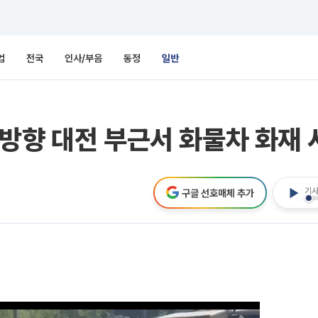
업
전국
인사/부음
동정
일반
방향 대전 부근서 화물차 화재 
기사
구글 선호매체 추가