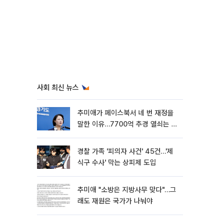
사회 최신 뉴스
추미애가 페이스북서 네 번 재정을
말한 이유…7700억 추경 열쇠는 도
의회에
경찰 가족 '피의자 사건' 45건…'제
식구 수사' 막는 상피제 도입
추미애 "소방은 지방사무 맞다"…그
래도 재원은 국가가 나눠야