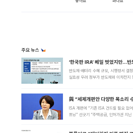
좋아요
화나요
주요 뉴스
‘한국판 IRA’ 베일 벗었지만…
반도체·배터리 수혜 규모, 시행령서 결정
실효성 우려 정부가 반도체와 이차전지 
법(IRA)’으로 불리는 국내생산세액공제
與 “세제개편안 다양한 목소리 
ISA 개편에 “기존 ISA 건드릴 필요 
프닝” 선긋기 “주택공급, 인허가권 지닌
견을 수렴해 당정과 개편안에 대한 조율