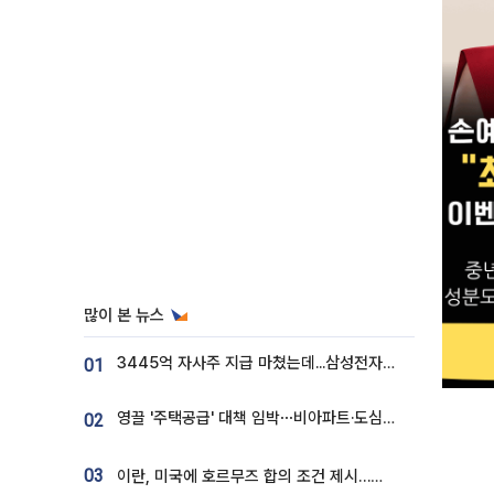
많이 본 뉴스
3445억 자사주 지급 마쳤는데...삼성전자 DX노조, 뒤늦은 '떼쓰기 집회'
01
영끌 '주택공급' 대책 임박⋯비아파트·도심복합까지 총동원
02
03
이란, 미국에 호르무즈 합의 조건 제시…美 “경기 아직 안 끝나” [종합]