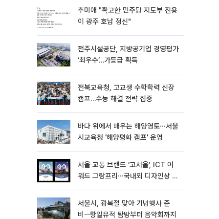
추미애 "확고한 민주당 지도부 진용
이 광주 호남 정신"
전주시설공단, 지방공기업 경영평가
‘최우수’…가등급 획득
전북교육청, 고교생 수학학력 신장
캠프…수능 해결 전략 집중
바다 위에서 배우는 해양영토⋯서울
시교육청 '해양평화 캠프' 운영
서울 교통 브랜드 ‘고서울’, ICT 어
워드 그랑프리⋯국내외 디자인상 4
관왕 달성
서울시, 광복절 맞아 기념행사 준
비⋯항일유적 탐방부터 음악회까지