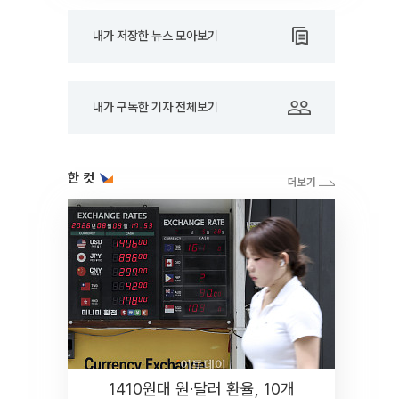
내가 저장한 뉴스 모아보기
내가 구독한 기자 전체보기
한 컷
1410원대 원·달러 환율, 10개