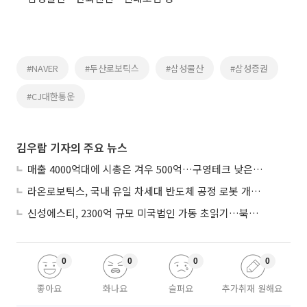
#NAVER
#두산로보틱스
#삼성물산
#삼성증권
#CJ대한통운
김우람 기자의 주요 뉴스
매출 4000억대에 시총은 겨우 500억…구영테크 낮은 몸값에 저가 승계 마무리
라온로보틱스, 국내 유일 차세대 반도체 공정 로봇 개발 ‘고객사 테스트 진행’
신성에스티, 2300억 규모 미국법인 가동 초읽기…북미 ESS 공략 본격화
0
0
0
0
좋아요
화나요
슬퍼요
추가취재 원해요