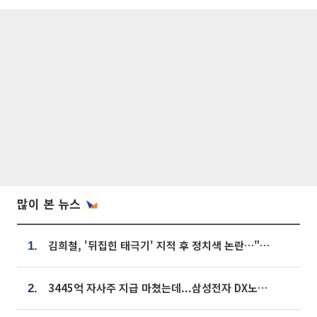
많이 본 뉴스
김희철, '뒤집힌 태극기' 지적 후 정치색 논란…"좌우 떠나 우리나라 국기"
1.
3445억 자사주 지급 마쳤는데...삼성전자 DX노조, 뒤늦은 '떼쓰기 집회'
2.