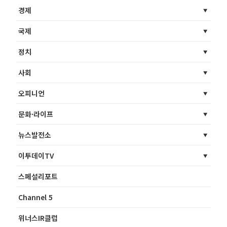
경제
국제
정치
사회
오피니언
문화·라이프
뉴스발전소
이투데이TV
스페셜리포트
Channel 5
위너스IR클럽