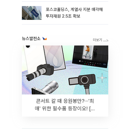
포스코홀딩스, 계열사 지분 매각해
투자재원 2.5조 확보
뉴스발전소
콘서트 갈 때 응원봉만?⋯'최
애' 위한 필수품 등장이오! [솔
드아웃]