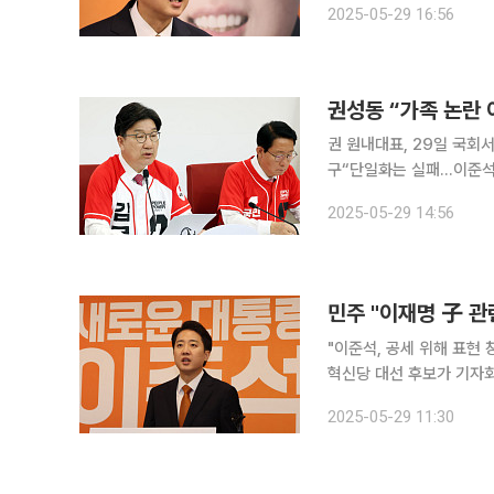
2025-05-29 16:56
21대 대선의 최대 이슈로 
권성동 “가족 논란
권 원내대표, 29일 국회
구“단일화는 실패…이준석 지지자, 김문수에 
된 논란을 끊임없이 일으키는
2025-05-29 14:56
내대표는 29일 오후 국
민주 "이재명 子 관
"이준석, 공세 위해 표현 창작…프레임
혁신당 대선 후보가 기자회
당 후보의 아들이 한 것이
2025-05-29 11:30