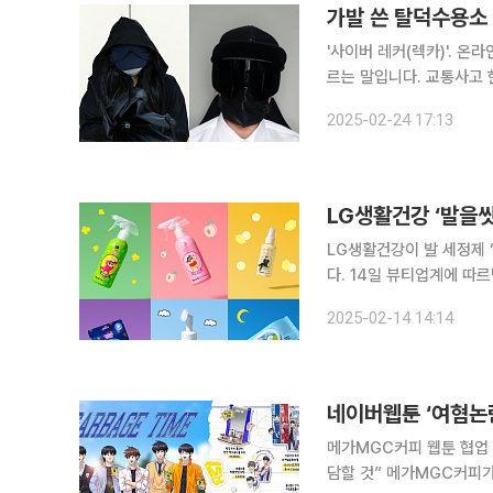
'사이버 레커(렉카)'. 
르는 말입니다. 교통사고 
칭이죠. 이들은 이미 대중에게도 친숙(?)합니다. 레드 오션이라고 할 수 있을 정도로 많은 사이버 렉
2025-02-24 17:13
카가 활동하고 있기 때문인
LG생활건강 ‘발을씻
LG생활건강이 발 세정제 
다. 14일 뷰티업계에 따르면 LG생활건강은 최근 인플루언서 A씨와 제품 광고 계약을 해지했다. A
씨가 SNS에 올린 게시글
2025-02-14 14:14
네이버웹툰 ‘여혐논
메가MGC커피 웹툰 협업
담할 것” 메가MGC커피가 네이버웹툰 불매 운동 여파로 웹툰 ‘가비지타임’과의 협업 상품 판매량이