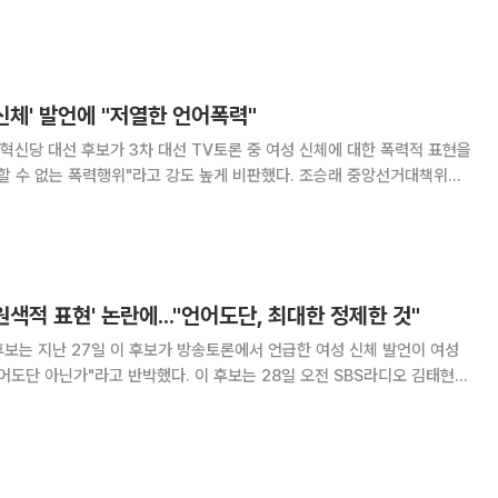
 그런 언행이 만약 사실이라면 충분히 검증이 필요한 사안이라고 본다”고
 서울 영등포구 여의도공원 산책 유세
 신체' 발언에 "저열한 언어폭력"
신당 대선 후보가 3차 대선 TV토론 중 여성 신체에 대한 폭력적 표현을
는 폭력행위"라고 강도 높게 비판했다. 조승래 중앙선거대책위원
울 여의도 중앙당사에서 기자들과 만나 "이준석 후보는 아이들까지 지켜보는
 담기 어려운 발언을 꺼내며 저열한 언
원색적 표현' 논란에..."언어도단, 최대한 정제한 것"
보는 지난 27일 이 후보가 방송토론에서 언급한 여성 신체 발언이 여성
반박했다. 이 후보는 28일 오전 SBS라디오 김태현의
해당하는지 물어보니 그게 여성혐오라고 하는 것은 그냥 답변을 거부하는
것 아닌가"라며 이같이 말했다. 이 후보는 "그 답변이 어렵지