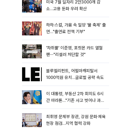
미국 7월 일자리 2만3000개 감
소…고용 둔화 우려 확산
하하·스컬, 가뭄 속 밀양 '물 축제' 출
연…"출연료 전액 기부"
'차쥐뿔' 이준영, 포켓몬 카드 열혈
팬⋯"리셀러 처단할 것"
블루엘리펀트, 어펄마캐피탈서
1000억원 유치…글로벌 공략 속도
이 대통령, 부동산 2차 회의도 6시
간 마라톤…"기존 사고 벗어나 과감
히 실천"
최휘영 문체부 장관, 강원 문화·체육
현장 점검…지역 협력 강화