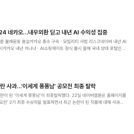
 본사에서 부담하겠다는 입장을 내놨다. 17일 메가MGC커피는
들에 “가맹점 피해 최소화를 위해 오는 6
024 네카오…내우외환 딛고 내년 AI 수익성 집중
툰 불매운동 몸살카카오 총수 구속ㆍ모빌리티 사법 리스크네이버 내년 AI
년 카나나ㆍAI쇼핑메이트 정식 출시 올해 국내 양대 포털인 네
 해를 보냈다. 네이버는 라인야후 사태로 글로벌 시장 주도권을 놓칠 위
사 이래 처음으로 총수가 구속되는 초유의 사법리
란 사과…'이세계 퐁퐁남' 공모전 최종 탈락
세계 퐁퐁남’이 최종탈락했다. 22일 네이버웹툰은 홈페이지를
 공모전’ 2기 최종 수상작을 발표하면서 최근 논란이 된 작품에 대해 사과했
라며 “더 나은 서비스 운영