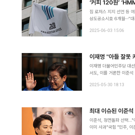
‘커피 120원’ ‘
짐 로저스 지지 선언 등 
상도공소시효 6개월⋯“대부분 혐의 적용 어렵거
과 관련한 고소‧고발장이
2025-06-03 15:06
이재명 "아들 잘못 
이재명 더불어민주당 대선
서도, 이를 거론한 이준석 
이날 강원 원주시 반곡동
2025-05-30 18:13
입장을 묻는 질문에 "과한
최대 이슈된 이준석 
이준석, 정면돌파 선택…"
이미 사과"국힘 "민주, 
것…지지율 변동 미미" 예측 이준석 개혁신당 대선 후보가 언급한 '젓가락 논란'의 여파가