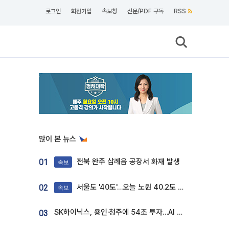
로그인
회원가입
속보창
신문/PDF 구독
RSS
많이 본 뉴스
전북 완주 삼례읍 공장서 화재 발생
01
속보
서울도 '40도'…오늘 노원 40.2도 기록
02
속보
SK하이닉스, 용인·청주에 54조 투자…AI 메모리 생산기지 키운다
03