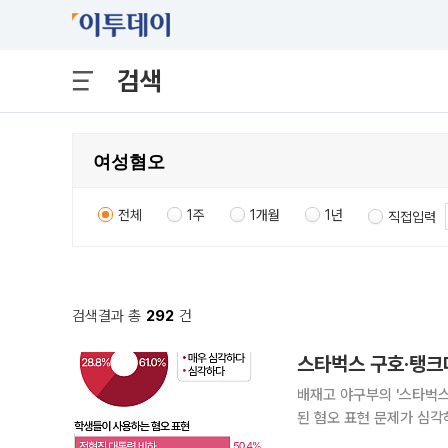
검색
전체
1주
1개월
1년
직접입력
검색결과 총
292
건
배재고 야구부의 '스타벅스
된 혐오 표현 문제가 심각하다고 인식하는
12월 24일부터 올해 1월