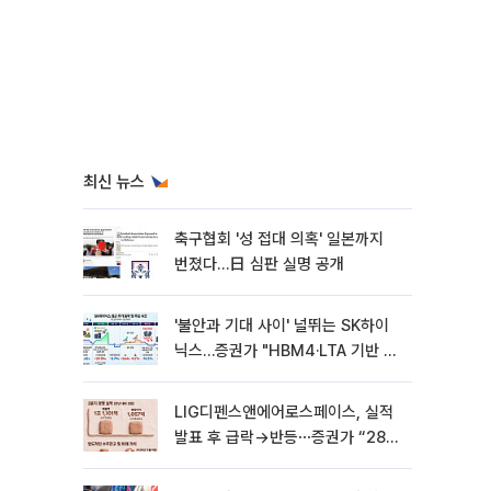
최신 뉴스
축구협회 '성 접대 의혹' 일본까지
번졌다…日 심판 실명 공개
'불안과 기대 사이' 널뛰는 SK하이
닉스…증권가 "HBM4·LTA 기반 펀
터멘털 견고"
LIG디펜스앤에어로스페이스, 실적
발표 후 급락→반등⋯증권가 “28년
까지 튼튼”