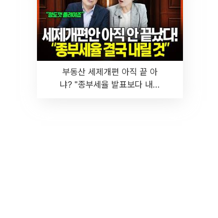
부동산 세제개편 아직 끝 아
냐? "종부세율 발표보다 내릴
것" 장기거주·양도세 전망 I 집
땅지성 I 김인만, 진미윤