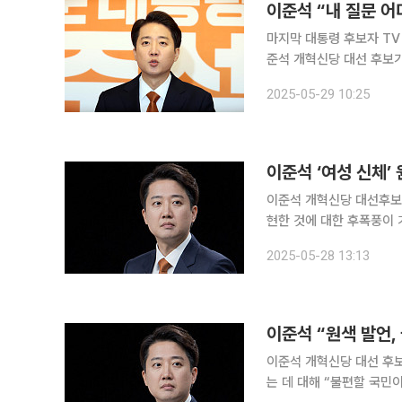
이준석 “내 질문 
마지막 대통령 후보자 TV
준석 개혁신당 대선 후보가
말 성범죄자로 지탄받아야
2025-05-29 10:25
주장했다. 이 후보
이준석 ‘여성 신체’ 
이준석 개혁신당 대선후보가
현한 것에 대한 후폭풍이 
일부 시민단체들은 모욕죄 등 고발에 나섰다. 더불어민주당
2025-05-28 13:13
구했다. 조승래 중앙선거
이준석 “원색 발언,
이준석 개혁신당 대선 후보
는 데 대해 “불편할 국민