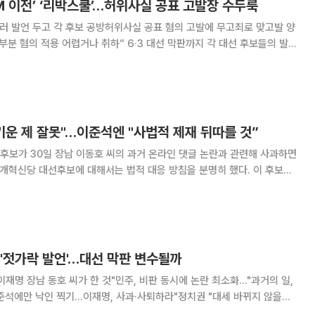
HMM 이전’ ‘리박스쿨’…허위사실 공표 고발장 수두룩
여러 발언 두고 각 후보 공방허위사실 공표 혐의 고발에 무고죄로 맞고발 양
나 취하” 6·3 대선 막판까지 각 대선 후보들의 발언
 쌓이고 있다. 공직선거법상 허위사실 공표죄의 공소시효는 6개월인 만큼
선거가 끝나고 수사기관의 처분에 관심이 모아진다. 3일 법
키운 제 잘못"…이준석엔 "사법적 제재 뒤따를 것”
후보가 30일 장남 이동호 씨의 과거 온라인 댓글 논란과 관련해 사과하면
개혁신당 대선후보에 대해서는 법적 대응 방침을 분명히 했다. 이 후보는
 원주행복마당에서 열린 유세 직후 기자들과 만나 아들의 과거 행적에 대한
 표현에 대해서는 자식 이기는 부모 없
'젓가락 발언'…대선 막판 변수될까
이재명 장남 동호 씨가 한 것"민주, 비판 동시에 논란 최소화…"과거의 일,
이준석에만 낙인 찍기…이재명, 사과·사퇴하라"정치권 "대세 바뀌지 않을
 확산되며