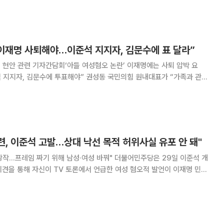
떠올랐다. 이준석 후보는 '1
 이재명 사퇴해야…이준석 지지자, 김문수에 표 달라”
서 현안 관련 기자간담회‘아들 여성혐오 논란’ 이재명에는 사퇴 압박 요
투표해야” 권성동 국민의힘 원내대표가 “가족과 관련
 이재명 후보야말로 당장 사퇴해야 하는 것 아니냐”고 비판했다. 권 원
회 원내대표실에서 기자간담회를 열고 “문제의
련, 이준석 고발…상대 낙선 목적 허위사실 유포 안 돼"
 짜기 위해 남성·여성 바꿔" 더불어민주당은 29일 이준석 개
견을 통해 자신이 TV 토론에서 언급한 여성 혐오적 발언이 이재명 민주
라는 점을 확인한 것과 관련해 해당 사건은 '과거의 일'이라며 이준석 후보
를 고발조치 했다고 밝혔다. 조승래 선대위 수석대변인은 이날