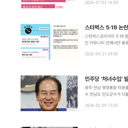
2026-07-02 16:34
교실 내 극우화된 혐오 표
스타벅스 5·18 논란
스타벅스코리아의 5·18 폄
인 커뮤니티 안에서만 통용
로 번지며 청소년층의 문화적 언어처
2026-05-21 09:00
회 준비위원장은 21일 M
민주당 '처녀수입' 
광주·전남 행정통합 타운홀
수 전남도 진도군수가 더불어민주당에서 제명됐다.
로까지 확산됐다. 이에 민주당은 최고위원회 논의를 거쳐 당 차원의 중징계를 결정했다. 논란 발생
2026-02-09 15:33
이후 시민사회와 당 안팎