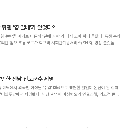
현 문제가 얼마나 심각하
 뒤엔 '영 일베'가 있었다?
훼 논란을 계기로 이른바 ‘일베 놀이’가 다시 도마 위에 올랐다. 특정 온라
되던 혐오·조롱 코드가 학교와 사회관계망서비스(SNS), 영상 플랫폼으
럼 소비되고 있다는 지적이다. 박태훈 진보당 전국대학생위원
BC 라디오 표준FM ‘김종배의 시선집중
발언한 전남 진도군수 제명
 미팅에서 외국인 여성을 '수입' 대상으로 표현한 발언이 논란이 된 김희
 해당 발언이 여성혐오와 인권침해, 외교적 문제
의 비판이 이어진 가운데 사안이 공식적인