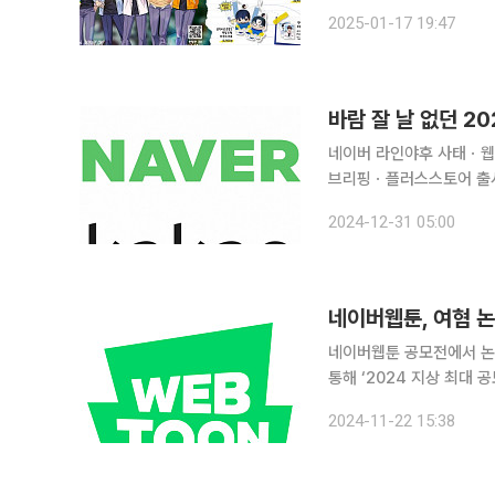
저조하자 가맹점주에게 미판매분은
2025-01-17 19:47
최근 공지를 통해 가맹점주
바람 잘 날 없던 2
네이버 라인야후 사태ㆍ웹
브리핑ㆍ플러스스토어 출시카카오 내
이버와 카카오는 힘겨운 한
2024-12-31 05:00
기에 놓였고, 카카오는 창
네이버웹툰, 여혐 논
네이버웹툰 공모전에서 논란이 된 ‘이
통해 ‘2024 지상 최대
다. 네이버웹툰은 “최근 공모전 관련 이슈로 독자 및 웹툰 창작자에게 불편과 심려를 끼쳐 드린 점에
2024-11-22 15:38
대해 진심으로 사과드린다”