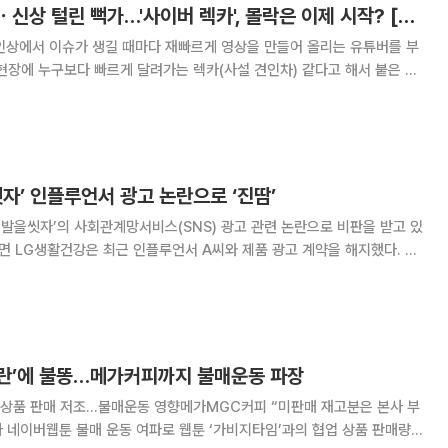
가발 쓴 탈덕수용소ㆍ신상 털린 뻑가…'사이버 렉카', 몰락은 이제 시작? [이슈크래커]
온라인상에서 이슈가 생길 때마다 재빠르게 영상을 만들어 올리는 유튜버를 부
현장에 누구보다 빠르게 달려가는 렉카(사설 견인차) 같다고 해서 붙은 멸
데요. 한 사이버 렉카의 영상을
자’ 인플루언서 광고 논란으로 ‘진땀’
‘발을씻자’의 사회관계망서비스(SNS) 광고 관련 논란으로 비판을 받고 있
이 남성 혐오적이라는 논란이 일면서, LG생활건강은 빠르게 광고 게시물
을 내리고 사과문을 게시했다. A씨는 1020대 여성 사용자가
란’에 불똥…메가커피까지 불매운동 파장
 상품 판매 저조…불매운동 영향메가MGC커피 “미판매 재고분은 본사 부