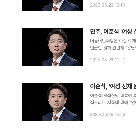
했다. 다만 “제 입장에서
2025-05-28 13:13
했다. 이 후보는 이날
민주, 이준석 '여성
더불어민주당은 이준석 개혁
언급한 것과 관련해 "용납할 수 없
회 공보단장은 28일 서
2025-05-28 11:21
생방송 토론에서 차마 입에
이준석, '여성 신체 
이준석 개혁신당 대통령 후
혐오라는 지적에 대해 "언어도단 아닌가"라고 
정치쇼에서 "여성혐오에 
2025-05-28 10:08