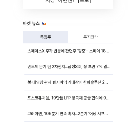
시장 '이번엔?' [포토]
마켓 뉴스
특징주
투자전략
스페이스X 주가 반등에 관련주 ‘껑충’⋯스피어 18%ㆍ에이치브이엠 12%↑
반도체 온기 탄 2차전지...삼성SDI, 장 초반 7% 넘게 껑충
美 태양광 관세 반사이익 기대감에 한화솔루션 20%대·OCI홀딩스 14%대 급등
포스코퓨처엠, 19만톤 LFP 양극재 공급 합의에 9%대 강세
고려아연, 106분기 연속 흑자...2분기 '어닝 서프라이즈'에 장 초반 12%대 강세