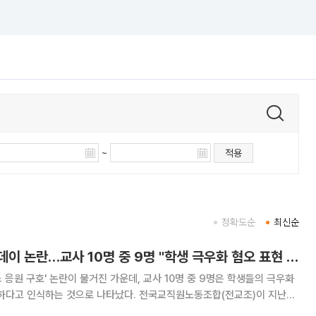
~
적용
정확도순
최신순
스타벅스 구호·탱크데이 논란…교사 10명 중 9명 "학생 극우화 혐오 표현 심각" [데이터클립]
 응원 구호' 논란이 불거진 가운데, 교사 10명 중 9명은 학생들의 극우화
 것으로 나타났다. 전국교직원노동조합(전교조)이 지난해
 6일까지 전국 초·중·고 교사 177명을 대상으로 한 설문조사 결과, '학교 및