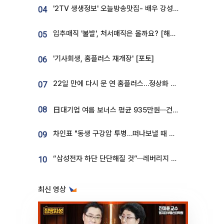
'2TV 생생정보' 오늘방송맛집- 배우 강성진 단골! 쌀국수ㆍ푸팟퐁 커리 맛집 '블○○○'
04
입추매직 '불발', 처서매직은 올까요? [해시태그]
05
'기사회생, 홈플러스 재개장' [포토]
06
22일 만에 다시 문 연 홈플러스…정상화 바쁜데 재고 없어 ‘발동동’[가보니]
07
08
日대기업 여름 보너스 평균 935만원⋯건설회사 1800만 넘어
차인표 "동생 구강암 투병…떠나보낼 때 가장 힘들었다”
09
“삼성전자 하단 단단해질 것”⋯레버리지 규제에 쏠림 완화 [찐코노미]
10
최신 영상