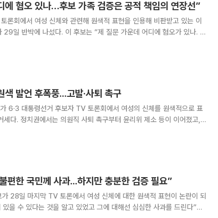
어디에 혐오 있나…후보 가족 검증은 공적 책임의 연장선”
 토론회에서 여성 신체와 관련해 원색적 표현을 인용해 비판받고 있는 이
 29일 반박에 나섰다. 이 후보는 “제 질문 가운데 어디에 혐오가 있나. 정
 할 이는 누구냐”며 대통령 후보자 가족에 대한 검증은 공적 책임이라고
는 이날 오전 국회에서 긴급 기자회견을 열어
원색 발언 후폭풍...고발·사퇴 촉구
 6·3 대통령선거 후보자 TV 토론회에서 여성의 신체를 원색적으로 표
거세다. 정치권에서는 의원직 사퇴 촉구부터 윤리위 제소 등이 이어졌고,
은 28일 이 후보의 대선 후보 사퇴를 촉
대책위원회 공보단장은 브리핑에서 “아이들까
 불편한 국민께 사과...하지만 충분한 검증 필요”
가 28일 마지막 TV 토론에서 여성 신체에 대한 원색적 표현이 논란이 되
이 있을 수 있다는 것을 알고 있었고 그에 대해선 심심한 사과를 드린다”고