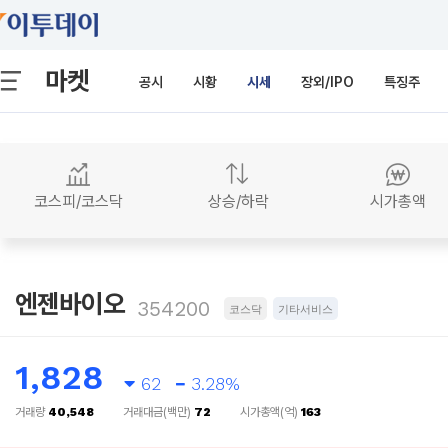
마켓
공시
시황
시세
장외/IPO
특징주
코스피/코스닥
상승/하락
시가총액
엔젠바이오
354200
코스닥
기타서비스
1,828
62
3.28%
거래량
40,548
거래대금(백만)
72
시가총액(억)
163