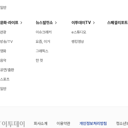
일반
문화·라이프
뉴스발전소
이투데이TV
스페셜리포트
관광
이슈크래커
e스튜디오
방송/TV
요즘, 이거
랭킹영상
영화
그래픽스
음악
한 컷
공연/출판
스포츠
일반
회사소개
이용약관
개인정보처리방침
청소년