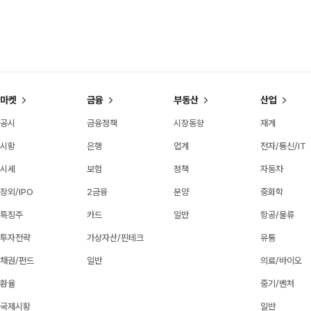
마켓
금융
부동산
산업
공시
금융정책
시장동향
재계
시황
은행
업계
전자/통신/IT
시세
보험
정책
자동차
장외/IPO
2금융
분양
중화학
특징주
카드
일반
항공/물류
투자전략
가상자산/핀테크
유통
채권/펀드
일반
의료/바이오
환율
중기/벤처
국제시황
일반