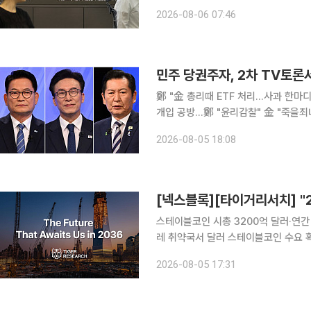
원은 장중 환율에 대해 "호르무즈 해
2026-08-06 07:46
며 1420원대 초반 흐름을 이어갈 것
민주 당권주자, 2차 TV토론서
鄭 "金 총리때 ETF 처리…사과 한마디
개입 공방…鄭 "윤리감찰" 金 "죽을죄냐"
주당 8·17 전당대회에 출마한 당대표
2026-08-05 18:08
드(ETF) 사태 책임론, 신천지 경선 개
스테이블코인 시총 3200억 달러·연간 
레 취약국서 달러 스테이블코인 수요 
통합·AI 에이전트 유료 호출이 향후 10년 구조 변화로 제시 타이
2026-08-05 17:31
10년 뒤 우리가 마주할 세상’ 리포트