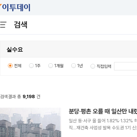
검색
전체
1주
1개월
1년
직접입력
검색결과 총
9,198
건
분당·평촌 오를 때 일산만 내
일산 동·서구 올 들어 1.82%·1.3
직…재건축 사업성 발목 수도권 1기 신도시가 위치한 지역의 아파트값이 올해 대체로 상승한 가운데
일산만 하락세에서 벗어나지 못하고 있