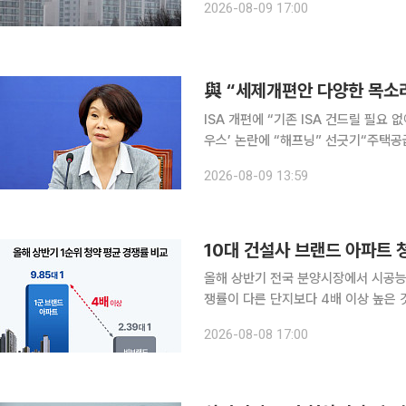
2026-08-09 17:00
올랐지만 일산은 동·서구 모두 마이너
與 “세제개편안 다양한 목소
ISA 개편에 “기존 ISA 건드릴 필요
우스’ 논란에 “해프닝” 선긋기“주택공급, 인허가
세제 개편안과 관련한 당 안팎 의견을
2026-08-09 13:59
민주당은 8월 말 당정 조율을 거친 
10대 건설사 브랜드 아파트 청
올해 상반기 전국 분양시장에서 시공능
쟁률이 다른 단지보다 4배 이상 높은
와 상품성을 중시하는 청약 수요가 두드러졌다는 분석이 나
2026-08-08 17:00
따르면 올해 1~6월 전국에서 분양한 