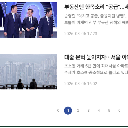
부동산엔 한목소리 "공급"…세제
송영길 "닥치고 공급, 금융지원 병행"…정청래 "L
보들이 이재명 정부 부동산 정책의 해법
평가는 엇갈렸다. 송영길·정청래·김민석 후보는 5일 오후 서울 여의도 KBS에서 열린 당대표 후보자
2026-08-05 17:23
2차 방송토론회에서 부동산 정책 관련
대출 문턱 높아지자⋯서울 아
초소형 거래 5년 만에 최대서울 아파트 거래 
수세가 초소형·중소형으로 쏠리고 있다
로 접근성이 높은 작은 아파트를 찾는 수요자가 늘
2026-08-05 16:02
르면 올해 상반기 서울 전용 21~40
1
2
3
4
5
6