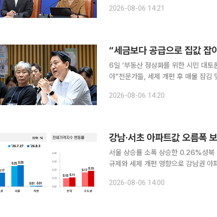
결정”이라며 방어에 나섰고 국민의힘은
2026-08-06 14:21
한정애 민주당 정책위의장은 6일 국
“세금보다 공급으로 집값 잡아
6일 ‘부동산 정상화를 위한 시민 대토
야”전문가들, 세제 개편 후 매물 잠김 및 전·월세난 우려 정부가 
서울시장이 “세금이 아니라 공급이 해
2026-08-06 14:20
해 마련한 첫 공개 토론회에서 세제 
강남·서초 아파트값 오름폭 보
서울 상승률 소폭 상승한 0.26%성북ㆍ
규제와 세제 개편 영향으로 강남권 아
부담이 낮은 외곽 지역에는 실수요가 이어지는 모습이다. 6일 한
2026-08-06 14:00
(3일 기준) 전국 주간 아파트 가격 동