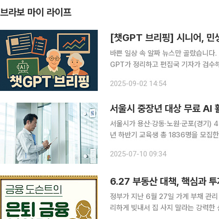
브라보 마이 라이프
[챗GPT 브리핑] 시니어, 
바쁜 일상 속 알짜 뉴스만 골랐습니다.
GPT가 정리하고 편집국 기자가 검수해 전해드립니다. ◆민생쿠폰, 
육점 소비 급증 1일 NH농협은행이 7월
2025-09-02 14:54
2000만 건을 분석한 결과, 민생회복
서울시 중장년 대상 무료 AI 
서울시가 용산·강동·노원·군포(경기) 4
년 하반기 교육생 총 1836명을 모집한다. 기존 기술교육원은 38년간 개별적으로 운영돼
기능 중복과 경직된 학과 구조로 산업 
2025-07-10 09:34
시는 지난 2월 경복대학교와 협약을 체
6.27 부동산 대책, 핵심과 
정부가 지난 6월 27일 가계 부채 관리
리하게 빚내서 집 사지 말라는 강력한