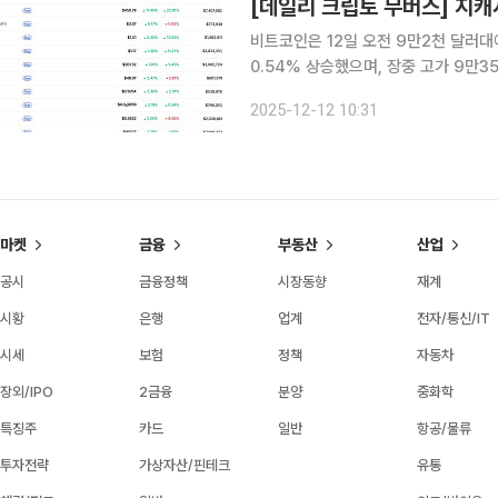
[데일리 크립토 무버스] 지
비트코인은 12일 오전 9만2천 달러대
0.54% 상승했으며, 장중 고가 9만
확대됐다. 이동평균선(60·100·120
2025-12-12 10:31
히 뚜렷하지 않다는 평가가 나온다. 
마켓
금융
부동산
산업
공시
금융정책
시장동향
재계
시황
은행
업계
전자/통신/IT
시세
보험
정책
자동차
장외/IPO
2금융
분양
중화학
특징주
카드
일반
항공/물류
투자전략
가상자산/핀테크
유통