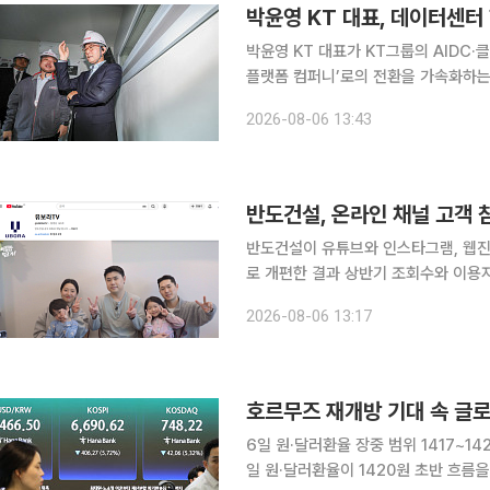
박윤영 KT 대표가 KT그룹의 AIDC·
플랫폼 컴퍼니’로의 전환을 가속화하는 가
박 대표가 6일 서울 양천구 kt clou
2026-08-06 13:43
목동2 데이터센터에서 운용 업무를 
반도건설, 온라인 채널 고객
반도건설이 유튜브와 인스타그램, 웹진
로 개편한 결과 상반기 조회수와 이용자 참여 
‘유보라TV’의 올해 상반기 총 조회수는
2026-08-06 13:17
텐츠 7편의 평균 조회수는 20만 회를
6일 원·달러환율 장중 범위 1417~1
일 원·달러환율이 1420원 초반 흐름을 이어갈 것