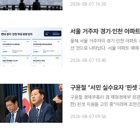
2026-08-07 16:20
늘어날 전망이다. 7일 금융
서울 거주자 경기·인천 아파트
올해 서울 거주자의 경기·인천 아파트 
선 것으로 나타났다. 서울 아파트 매
도권 외곽으로 주택 수요가 이동하는 모습이다. 7일 한국부동산원 ‘매입자거주
2026-08-07 10:40
현황’에 따르면 올해 1~5월 경기 아파
구윤철 "서민 실수요자 '핀셋
구윤철 경제부총리 겸 재정경제부 장관은
한) 핀셋 지원을 고민 중"이라며 조만간 대책을 내놓겠
디오 '김종배의 시선집중'에 출연해 '
2026-08-07 09:56
다는 주장이 나온다'는 지적에 대해 "