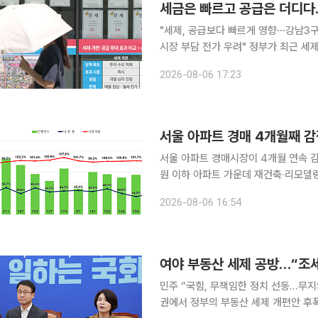
세금은 빠르고 공급은 더디다…
"세제, 공급보다 빠르게 영향⋯강남3구
시장 부담 전가 우려" 정부가 최근 세제 개편안을 내놓으면서 집값 안정 효과를 둘러싼 논쟁이 이어
지고 있다. 시장에서는 세금만으로는 
2026-08-06 17:23
과가 나타나기까지 상당한 시간이 걸
서울 아파트 경매 4개월째 감
서울 아파트 경매시장이 4개월 연속 감
원 이하 아파트 가운데 재건축·리모델
이어졌다. 반면 전국 아파트 낙찰가율은
2026-08-06 16:54
수준을 기록했다. 6일 경·
여야 부동산 세제 공방…“조세 
민주 “국힘, 무책임한 정치 선동…무지의
권에서 정부의 부동산 세제 개편안 후