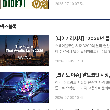
아 올린 공은 금리 인하와 맞물려 서
2025-07-10 07:54
증가하자 정부는 강도 높은 규제 카드를
넥스블록
스테이블코인 시총 3200억 달러·연간 
레 취약국서 달러 스테이블코인 수요 
통합·AI 에이전트 유료 호출이 향후 10년 구조 변화로 제시 타이
2026-08-05 17:31
10년 뒤 우리가 마주할 세상’ 리포트
[크립토 이슈] 알트코인 시장
이번 주 크립토 시장은 단순한 가격 
름으로 요약된다. 미국 고용지표 둔화
데, 개별 프로젝트별로는 ETF 기대, 
2026-07-03 10:45
재평가의 핵심 변수로 떠올랐다. 여기