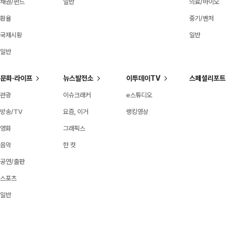
채권/펀드
일반
의료/바이오
환율
중기/벤처
국제시황
일반
일반
문화·라이프
뉴스발전소
이투데이TV
스페셜리포트
관광
이슈크래커
e스튜디오
방송/TV
요즘, 이거
랭킹영상
영화
그래픽스
음악
한 컷
공연/출판
스포츠
일반