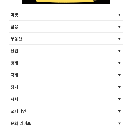
마켓
금융
부동산
산업
경제
국제
정치
사회
오피니언
문화·라이프