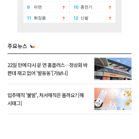
주요뉴스
22일 만에 다시 문 연 홈플러스…정상화 바
쁜데 재고 없어 ‘발동동’[가보니]
입추매직 '불발', 처서매직은 올까요? [해
시태그]