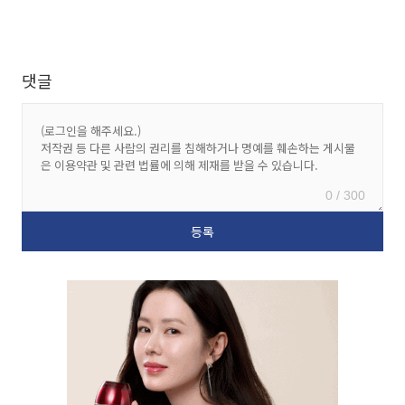
댓글
0 / 300