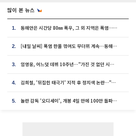
많이 본 뉴스
동해안은 시간당 80㎜ 폭우, 그 외 지역은 폭염…‘극과 극 날씨’
1.
[내일 날씨] 폭염 한풀 꺾여도 무더위 계속⋯동해안 이틀 연속 비
2.
임영웅, 어느덧 데뷔 10주년⋯"가진 것 없던 시절, 내 앞엔 20명의 팬뿐"
3.
김희철, '뒤집힌 태극기' 지적 후 정치색 논란…"좌우 떠나 우리나라 국기"
4.
놀란 감독 '오디세이', 개봉 4일 만에 100만 돌파⋯'왕사남' 보다 빠르다
5.