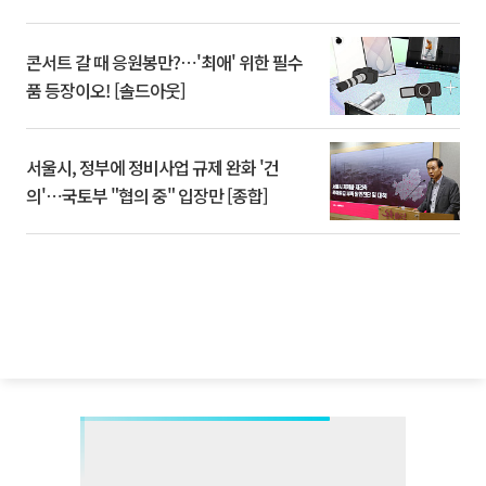
콘서트 갈 때 응원봉만?⋯'최애' 위한 필수
품 등장이오! [솔드아웃]
서울시, 정부에 정비사업 규제 완화 '건
의'⋯국토부 "협의 중" 입장만 [종합]