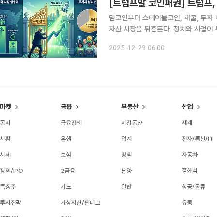
[트럼프발 코인패권] 트럼프,
밈코인부터 스테이블코인, 채굴, 투자
자산 시장을 뒤흔든다. 정치와 사업이
만드는 동시에 불법 자금 유통, 투자자
2025-12-29 06:00
다. 넥스블록은 본 기획을 통해 트럼프
마켓
금융
부동산
산업
공시
금융정책
시장동향
재계
시황
은행
업계
전자/통신/IT
시세
보험
정책
자동차
장외/IPO
2금융
분양
중화학
특징주
카드
일반
항공/물류
투자전략
가상자산/핀테크
유통