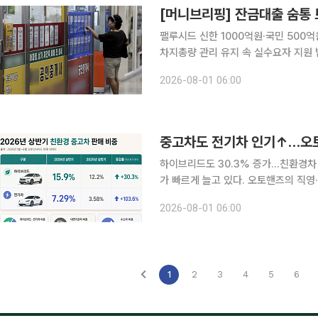
[머니브리핑] 잔금대출 숨통
팰루시드 신한 1000억원·국민 500
차지총량 관리 유지 속 실수요자 지원 범위 주목 막혀 있던 잔금대출에 조금씩 
다만 7월 가계대출이 4조원 넘게 늘면
2026-08-01 06:00
문턱은 여전하다. 총량 관리는 이어가
중고차도 전기차 인기↑…오토
하이브리드도 30.3% 증가…친환경차 비중 23.2% 중고차 시장에서
가 빠르게 늘고 있다. 오토핸즈의 직영
배로 뛰었고 전체 판매에서 차지하는 
2026-08-01 06:00
는 소비자가 늘고 다양한 모델이 유입
1
2
3
4
5
6