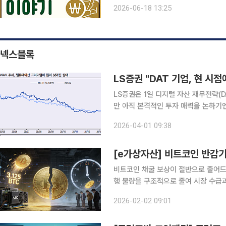
할 수밖에 없다. 다행히 국민연금을 받고 있다면 도움을 받을 수 있다. 국민연금공단의 ‘노후긴급자
2026-06-18 13:25
넥스블록
LS증권 "DAT 기업, 현 시
LS증권은 1일 디지털 자산 재무전략(
만 아직 본격적인 투자 매력을 논하기
구조상 비트코인 조정이 이어지면 관련 기업 
2026-04-01 09:38
은 비트코인과 이더리움 같은 가상자산
[e가상자산] 비트코인 반감기
비트코인 채굴 보상이 절반으로 줄어드는
행 물량을 구조적으로 줄여 시장 수급
이다. 31일 업비트 투자자보호센트는 비트코인 반감기(Halving)는 채굴자가 새 블록을 생성할 때
2026-02-02 09:01
받는 보상인 ‘블록 보조금’이 절반으로