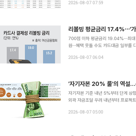
2026-08-07 07:59
장 초반 온스당 4285.84달러까지 올
리볼빙 평균금리 17.4%⋯‘가
700점 이하 평균금리 19.04%⋯최대
원⋯혜택 웃돌 수도 카드대금 일부를 다음 달로 넘기는 리볼빙 서비스의 금리 부담이 갈수록 무거워
지고 있다. 지난달 평균금리가 연 17
2026-08-07 06:04
을 얹어주는 미끼성 행사가 이어지고 
자기자본 기준 내년 5%부터 단계 상
외곽 자금조달 우려 내년부터 프로젝트파이낸싱(PF) 자금조달 문턱이 높아지면서 자금줄을 맡아 온
증권사와 저축은행, 캐피탈 등 비은행
2026-08-07 05:00
석 가리기가 거세지면서 중소 시행사와