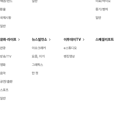
채권/펀드
일반
의료/바이오
환율
중기/벤처
국제시황
일반
일반
문화·라이프
뉴스발전소
이투데이TV
스페셜리포트
관광
이슈크래커
e스튜디오
방송/TV
요즘, 이거
랭킹영상
영화
그래픽스
음악
한 컷
공연/출판
스포츠
일반