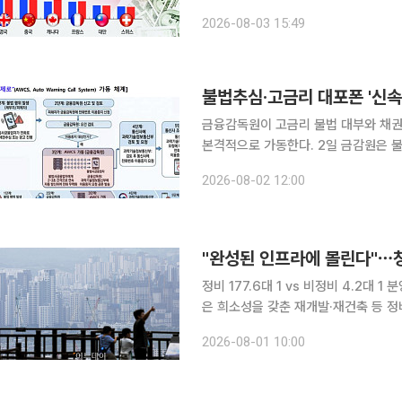
니라 자국 국채시장을 지키려는 계산이 깔린 것으로 분석된다
2026-08-03 15:49
본 금융기관의 미 국채 매도로 이어질 
불법추심·고금리 대포폰 '신속
금융감독원이 고금리 불법 대부와 채
본격적으로 가동한다. 2일 금감원은 불법사금융업자가 사용하는 대포폰의 통화 시도를 미리 차단하
는 무제한 자동 발신 시스템인 '대포폰
2026-08-02 12:00
전화번호 이용중지 대상이 고금리 대
"완성된 인프라에 몰린다"⋯청
정비 177.6대 1 vs 비정비 4.2대 1 분양 시장의 극심한 양극화 속에서도 완성된 생활 인프라와 높
은 희소성을 갖춘 재개발·재건축 등 정
사비 급등과 공급 축소 우려까지 맞물
2026-08-01 10:00
질 전망이다. 1일 부동산114에 