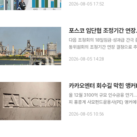
2026-08-05 17:52
대출에서 발생한 것으로 나타났다. 고
포스코 임단협 조정기간 연장
다음 조정회의 18일임금·성과급 간극 좁히기가 관건 포스코 노사의 임금
동위원회의 조정기간 연장 결정으로 추가 논의를 이어가게 
사를 대상으로 열린 임단협 2차 조정
2026-08-05 14:28
다. 포스코 노조는 지난달 8~9일 
카카오엔터 회수길 막힌 앵커P
올 12월 3100억 규모 인수금융 만기
피 홍콩계 사모펀드운용사(PE) 앵커에쿼티파트너스(앵커PE)가 카카오엔터테인먼트 투자 과정에서
일으킨 인수금융의 리파이낸싱(차환) 작
2026-08-05 10:56
회수(엑시트)는 쉽지 않은 상황이지만,