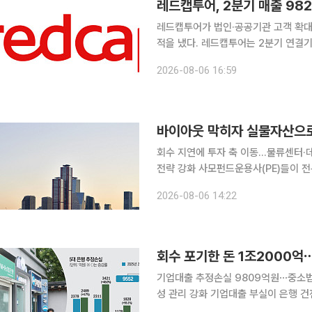
레드캡투어, 2분기 매출 98
레드캡투어가 법인·공공기관 고객 확대
적을 냈다. 레드캡투어는 2분기 연결기준 매출액 982억원과 영업이익 157억원을 기록했다고 6일
밝혔다. 매출액은 전년 동기보다 3.6%, 영업이익은 16.3% 증가했다. 경상이익은 115억원으로
2026-08-06 16:59
바이아웃 막히자 실물자산으로
회수 지연에 투자 축 이동…물류센터·데
전략 강화 사모펀드운용사(PE)들이 전통적인 바이아웃(경영권 인수) 투자에서 벗어나 부동산과 인
프라 등 실물자산으로 투자 보폭을 넓힌
2026-08-06 14:22
되면서 안정적인 현금흐름과 자산가치 
기업대출 추정손실 9809억원⋯중소법
성 관리 강화 기업대출 부실이 은행 건전성의 새 부담으로 떠오르고 있다. 5대 은행이 회수가 사실
상 어렵다고 판단한 ‘추정손실’ 대출이 