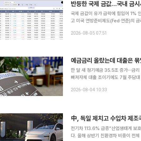
반등한 국제 금값…국내 금시
국제 금값이 유가 급락에 힘입어 1%
고 미국 연방준비제도(Fed·연준)의 
4일(현지시간) 뉴욕상품거래소(COME
2026-08-05 07:51
온스(약 31.1g·이하 온스)당 4152.
예금금리 올랐는데 대출은 묶
한 달 새 정기예금 35.5조 증가⋯금리
빠져자체 대출 조이기에도 7월 주담대 2.8조 급증 시차 착시
리 경쟁이 본격화하면서 은행들의 자금
2026-08-04 10:33
지 않는 요구불예금은 빠져나가는 반면
中, 독일 제치고 수입차 제조
전기차 113.6% 급증“산업생태계 보호해야” 중국산 전기차가 국내 수입차 시장 판
다. 올해 상반기 친환경차 비중이 전체