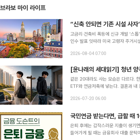
브라보 마이 라이프
“신축 안되면 기존 시설 사자
고금리·건축비 폭등에 신규 개발 ‘스톱’ 입주율 90% 육박, 신규는 0.4% 증가 7월 들어 우량
인수 발표 잇따라 미국 고령자 주거시설 시장에 지각변동이 나타나고 있다. 고령화로 입주 수요는
빠르게 늘지만 신규 공급은 정체되고 
2026-08-04 07:00
자사들은 새 시설을 짓는 대신 운영 중
[윤나래의 세대읽기] 청년 양극
같은 20대라도 사는 모습은 다르다. 
ETF와 연금저축에 넣는다. 결혼과 내
와 생활비를 내고 나면 통장에 남는 돈이
2026-07-20 06:00
서는 해외여행과 오마카세 인증이 올라
국민연금 받는다면, 급할 때 
은퇴 후에는 갑작스러운 지출이 생기면
들어가게 될 때는 금융회사 대출 문턱