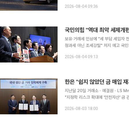
차 시장 점유율 1위에 올랐다. 완성차
2026-08-04 09:36
국민의힘 "역대 최악 세제개편…
보유·거래세 인상에 "세 부담 세입자 
정과세 아닌 조세강탈" 저지 예고 국민의힘이 정부의 2026년 세제개편안에 대해 '역대 최악의 세제
개편'으로 규정하고 전면 반대 입장을 밝혔다. 국민의힘 소속 국회 재정경제기획위
2026-08-04 09:13
일 오후 국회 소통관에서 긴급 기자회견
지난달 20일 거래소ㆍ예결원ㆍLS Mn
"지정학 리스크 확대에 '안전자산' 금
시장 가격엔 영향 없어" 한국은행이 보유한 '안전자산' 금이 13년 만에 늘어날 전망이다. 한은이
2026-08-03 18:00
2013년 이후 처음으로 금 매입 재개