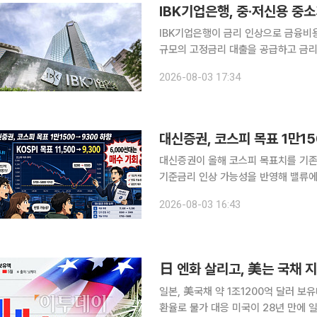
IBK기업은행, 중·저신용 중
IBK기업은행이 금리 인상으로 금융비용
규모의 고정금리 대출을 공급하고 금리
준다는 방침이다. 기업은행은 3일 고정금리 특화 상품인 ‘희망On 안심고정금리대출’을 출시했다고
2026-08-03 17:34
밝혔다. 이번 상품은 금리 상승기에 이
대신증권, 코스피 목표 1만1
대신증권이 올해 코스피 목표치를 기존 
기준금리 인상 가능성을 반영해 밸류에
보다 공포 심리와 수급 악화가 만든 극
2026-08-03 16:43
라고 진단했다. 이경민 대신증
日 엔화 살리고, 美는 국채 
일본, 美국채 약 1조1200억 달러 
환율로 물가 대응 미국이 28년 만에 일본과 손잡고 엔화 방어에 나선 배경에는 동맹국 지원만이 아