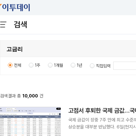
검색
전체
1주
1개월
1년
직접입력
검색결과 총
10,000
건
고점서 후퇴한 국제 금값…국
국제 금값이 장중 7주 만에 최고 수준
상승분을 대부분 반납했다. 6일(현지시간) 뉴욕상품거래소(COMEX)에서 12월 인도분 금 선물은
전장보다 0.1% 내린 트로이온스(약 31