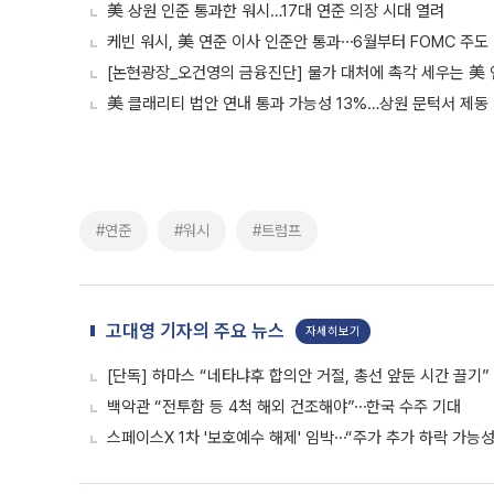
美 상원 인준 통과한 워시…17대 연준 의장 시대 열려
케빈 워시, 美 연준 이사 인준안 통과⋯6월부터 FOMC 주도
[논현광장_오건영의 금융진단] 물가 대처에 촉각 세우는 美
美 클래리티 법안 연내 통과 가능성 13%…상원 문턱서 제동
#연준
#워시
#트럼프
고대영 기자의 주요 뉴스
자세히보기
[단독] 하마스 “네타냐후 합의안 거절, 총선 앞둔 시간 끌기”
백악관 “전투함 등 4척 해외 건조해야”⋯한국 수주 기대
스페이스X 1차 '보호예수 해제' 임박⋯“주가 추가 하락 가능성