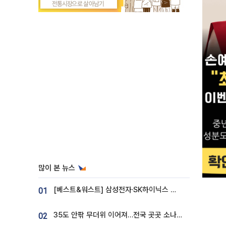
많이 본 뉴스
[베스트&워스트] 삼성전자·SK하이닉스 밀린 한 주…상상인증권은 85% 급등
01
35도 안팎 무더위 이어져…전국 곳곳 소나기 [오늘 날씨]
02