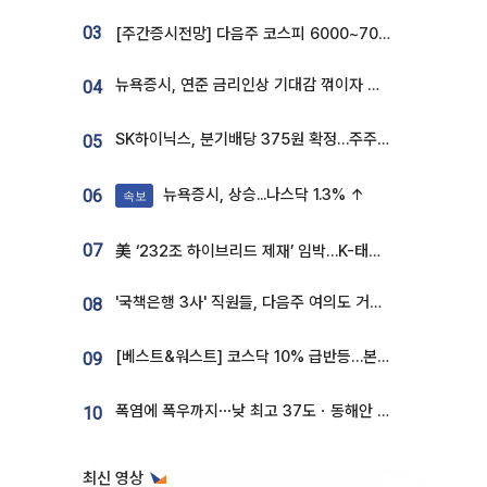
03
[주간증시전망] 다음주 코스피 6000~7000⋯“外人 수급은 정책이 변수”
뉴욕증시, 연준 금리인상 기대감 꺾이자 상승...S&P500 사상 최고치 [종합]
04
SK하이닉스, 분기배당 375원 확정…주주환원책 9월로 앞당겨 발표
05
뉴욕증시, 상승...나스닥 1.3% ↑
06
속보
07
美 ‘232조 하이브리드 제재’ 임박…K-태양광, 불확실성 털고 날개 다나
'국책은행 3사' 직원들, 다음주 여의도 거리 나서는 까닭은
08
[베스트&워스트] 코스닥 10% 급반등…본느, 최대주주 변경 기대에 270% 폭등
09
폭염에 폭우까지⋯낮 최고 37도ㆍ동해안 강한 비 [날씨]
10
최신 영상