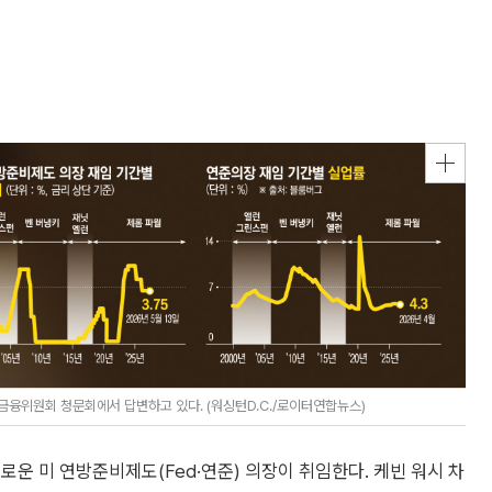
 금융위원회 청문회에서 답변하고 있다. (워싱턴D.C./로이터연합뉴스)
로운 미 연방준비제도(Fed·연준) 의장이 취임한다. 케빈 워시 차