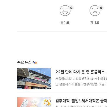
0
0
좋아요
화나요
주요 뉴스
22일 만에 다시 문 연 홈플러스
서울월드컵경기장점 67명 출근해 재개점 
연 홈플러스 서울월드컵경기장점. 7일 
우유, 과일 같은 신선식품이 차근차근 자
입추매직 '불발', 처서매직은 올