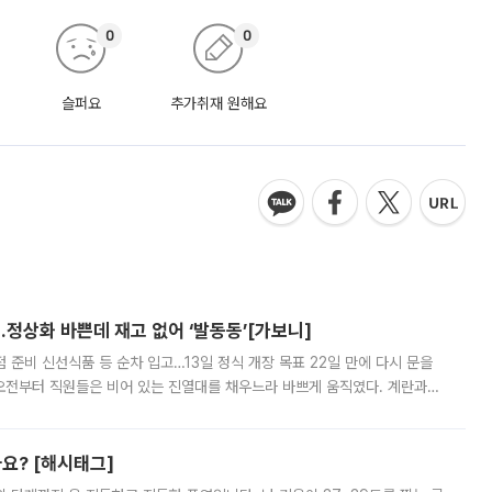
0
0
슬퍼요
추가취재 원해요
…정상화 바쁜데 재고 없어 ‘발동동’[가보니]
준비 신선식품 등 순차 입고…13일 정식 개장 목표 22일 만에 다시 문을
오전부터 직원들은 비어 있는 진열대를 채우느라 바쁘게 움직였다. 계란과
리를 잡기 시작했지만, 매장 곳곳엔 여전히 텅 빈 매대가 먼저 눈에 들어왔
까요? [해시태그]