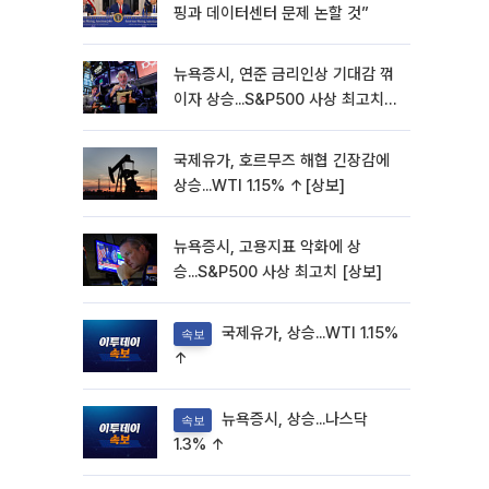
핑과 데이터센터 문제 논할 것”
뉴욕증시, 연준 금리인상 기대감 꺾
이자 상승...S&P500 사상 최고치
[종합]
국제유가, 호르무즈 해협 긴장감에
상승...WTI 1.15% ↑[상보]
뉴욕증시, 고용지표 악화에 상
승...S&P500 사상 최고치 [상보]
국제유가, 상승...WTI 1.15%
속보
↑
뉴욕증시, 상승...나스닥
속보
1.3% ↑