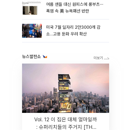
여름 샌들 대신 원피스에 롱부츠⋯
폭염 속 美 뉴욕패션 반란
미국 7월 일자리 2만3000개 감
소…고용 둔화 우려 확산
뉴스발전소
Vol. 12 이 집은 대체 얼마일까
: 슈퍼리치들의 주거지 [THE