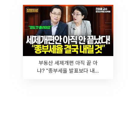
부동산 세제개편 아직 끝 아
냐? "종부세율 발표보다 내릴
것" 장기거주·양도세 전망 I 집
땅지성 I 김인만, 진미윤