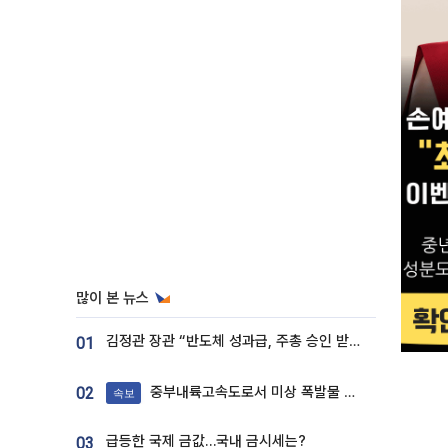
많이 본 뉴스
김정관 장관 “반도체 성과급, 주총 승인 받도록”…상법·자본시장법 개정 시사
01
중부내륙고속도로서 미상 폭발물 발견
02
속보
급등한 국제 금값…국내 금시세는?
03