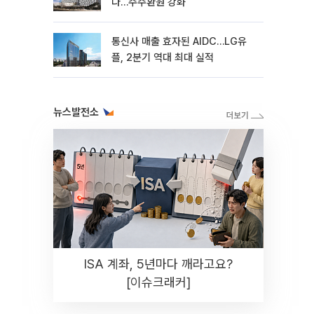
다…주주환원 강화
통신사 매출 효자된 AIDC…LG유
플, 2분기 역대 최대 실적
뉴스발전소
ISA 계좌, 5년마다 깨라고요?
[이슈크래커]