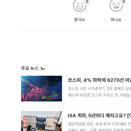
0
0
좋아요
화나요
주요 뉴스
코스피, 4% 하락에 6270선 마
코스피 시장 시가총액 1, 2위 종목인 
래소에 따르면 코스피 지수는 전 거래일 대
1.81% 내린 6478.75에 출발한 코
다. 이날 오전
ISA 계좌, 5년마다 깨라고요? 
생산적금융 ISA, 국내 투자 이자·배당
이월도 폐지…기존 계좌까지 적용청년형 