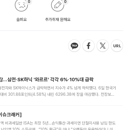
0
0
슬퍼요
추가취재 원해요
감…삼전·SK하닉 '와르르' 각각 6%·10%대 급락
삼성전자와 SK하이닉스가 급락하면서 지수가 4% 넘게 하락했다. 6일 한국거
비 301.88포인트(4.58%) 내린 6296.38에 장을 마감했다. 전장보다
스피는 장중 한때 6550.94까지 오르기도 했으나 6238.32까지 밀리기도 했
[이슈크래커]
 전액 비과세일반 ISA는 최장 5년…손익통산·과세이연 단절미사용 납입 한도
납입액 10% 소득공제…“10% 환급”은 아냐 “오랫동안 운용하라더니 이제