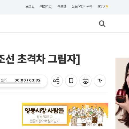
로그인
회원가입
속보창
신문/PDF 구독
RSS
조선 초격차 그림자]
00:00 / 03:32
 듣기