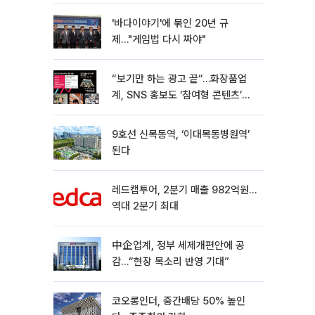
'바다이야기'에 묶인 20년 규
제…"게임법 다시 짜야"
“보기만 하는 광고 끝“…화장품업
계, SNS 홍보도 ‘참여형 콘텐츠’로
변모[K뷰티 라방戰]
9호선 신목동역, ‘이대목동병원역’
된다
레드캡투어, 2분기 매출 982억원…
역대 2분기 최대
中企업계, 정부 세제개편안에 공
감…“현장 목소리 반영 기대”
코오롱인더, 중간배당 50% 높인