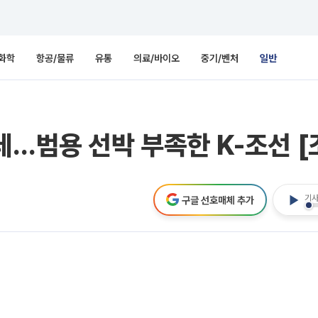
화학
항공/물류
유통
의료/바이오
중기/벤처
일반
데…범용 선박 부족한 K-조선 [
기사
구글 선호매체 추가