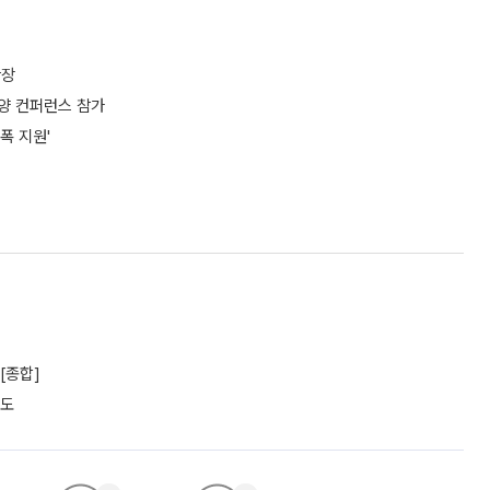
확장
해양 컨퍼런스 참가
폭 지원'
[종합]
궤도