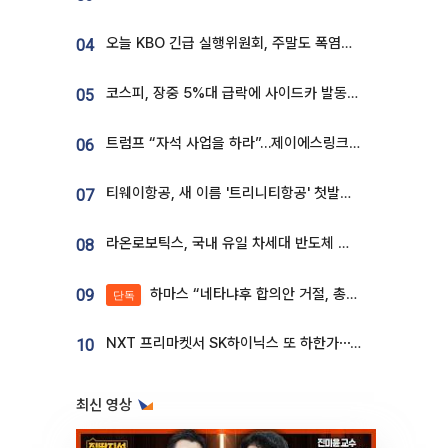
오늘 KBO 긴급 실행위원회, 주말도 폭염취소 될까
04
코스피, 장중 5%대 급락에 사이드카 발동…삼성·SK 동반 폭락
05
트럼프 “자석 사업을 하라”…제이에스링크, 비중국 영구자석 공급망 구축 속도
06
티웨이항공, 새 이름 '트리니티항공' 첫발…SSC 전략 본격화
07
라온로보틱스, 국내 유일 차세대 반도체 공정 로봇 개발 ‘고객사 테스트 진행’
08
하마스 “네타냐후 합의안 거절, 총선 앞두고 시간 끌기”
09
단독
NXT 프리마켓서 SK하이닉스 또 하한가⋯‘11주 거래’에 시초가 왜곡
10
최신 영상