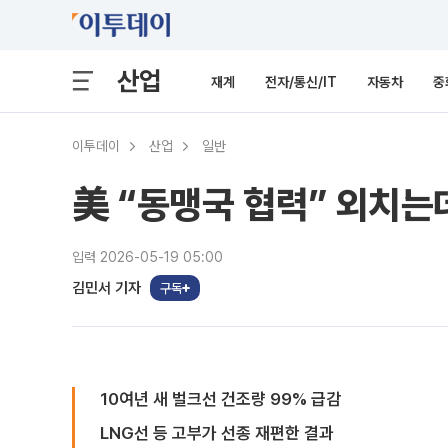
산업
재계
전자/통신/IT
자동차
중
이투데이
산업
일반
美 “동맹국 협력” 외치는
입력 2026-05-19 05:00
김민서 기자
구독
10여년 새 벌크선 건조량 99% 급감
LNG선 등 고부가 선종 재편한 결과