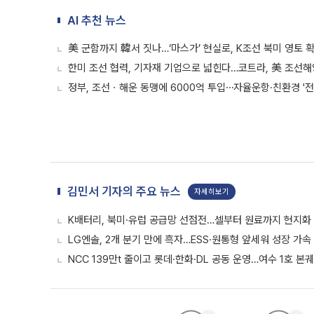
AI 추천 뉴스
美 군함까지 韓서 짓나…‘마스가’ 현실로, K조선 북미 영토 
한미 조선 협력, 기자재 기업으로 넓힌다…코트라, 美 조선
정부, 조선ㆍ해운 동맹에 6000억 투입⋯자율운항·친환경 '전
김민서 기자의 주요 뉴스
자세히보기
K배터리, 북미·유럽 공급망 선점전…셀부터 원료까지 현지화
LG엔솔, 2개 분기 만에 흑자…ESS·원통형 앞세워 성장 가속 
NCC 139만t 줄이고 롯데·한화·DL 공동 운영…여수 1호 본