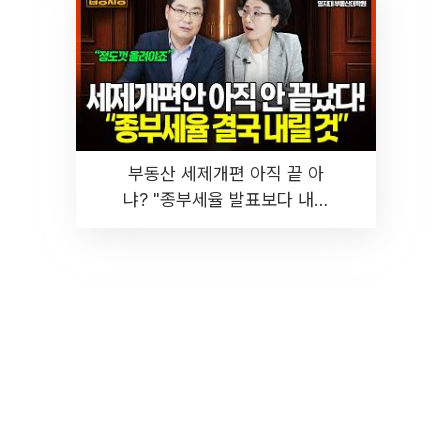
부동산 세제개편 아직 끝 아
냐? "종부세율 발표보다 내릴
것" 장기거주·양도세 전망 I 집
땅지성 I 김인만, 진미윤