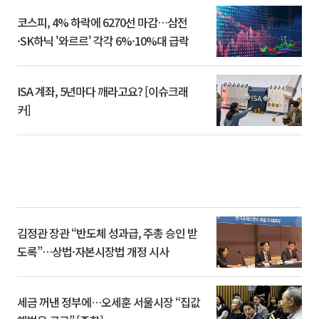
코스피, 4% 하락에 6270선 마감…삼전
·SK하닉 '와르르' 각각 6%·10%대 급락
ISA 계좌, 5년마다 깨라고요? [이슈크래
커]
김정관 장관 “반도체 성과급, 주총 승인 받
도록”…상법·자본시장법 개정 시사
세금 꺼낸 정부에…오세훈 서울시장 “집값