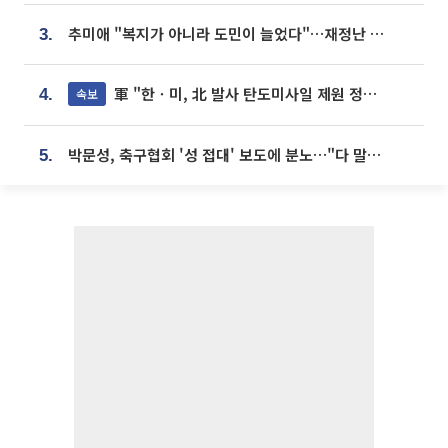
추미애 "복지가 아니라 도민이 늘었다"…재정난 책임론 정면돌파
3.
軍 "한ㆍ미, 北 발사 탄도미사일 제원 정밀분석 중"
속보
4.
박문성, 축구협회 '성 접대' 보도에 분노…"다 말아먹으려고 작정했나"
5.