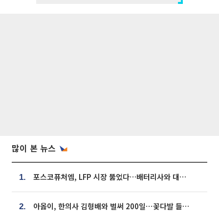
많이 본 뉴스
포스코퓨처엠, LFP 시장 뚫었다…배터리사와 대규모 장기 공급 합의
1.
아옳이, 한의사 김형배와 벌써 200일⋯꽃다발 들고 "프러포즈 아냐"
2.