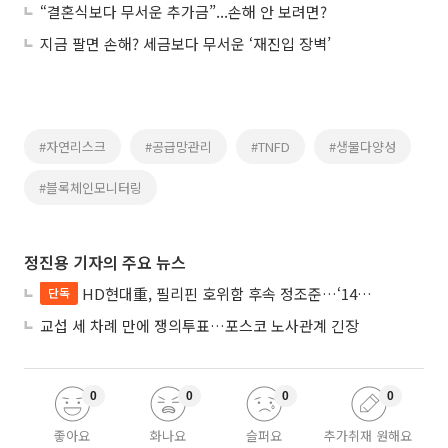
“결혼식보다 무서운 추가금”...손해 안 보려면?
지금 팔면 손해? 세금보다 무서운 ‘재진입 장벽’
#자연리스크
#공급망관리
#TNFD
#생물다양성
#블록체인모니터링
정진용 기자의 주요 뉴스
HD현대重, 필리핀 호위함 후속 정조준…‘14척+α’ 싹쓸이 노린다
단독
교섭 세 차례 만에 쟁의투표…포스코 노사관계 긴장
0
0
0
0
좋아요
화나요
슬퍼요
추가취재 원해요