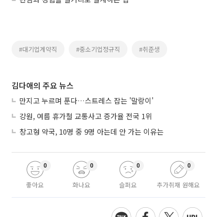
#대기업계약직
#중소기업정규직
#취준생
김다애의 주요 뉴스
만지고 누르며 푼다…스트레스 잡는 '말랑이'
강원, 여름 휴가철 교통사고 증가율 전국 1위
창고형 약국, 10명 중 9명 아는데 안 가는 이유는
0
0
0
0
좋아요
화나요
슬퍼요
추가취재 원해요