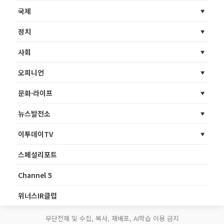
국제
정치
사회
오피니언
문화·라이프
뉴스발전소
이투데이TV
스페셜리포트
Channel 5
위너스IR클럽
무단전재 및 수집, 복사, 재배포, AI학습 이용 금지