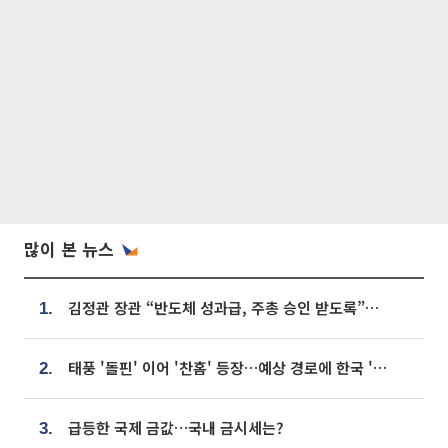
많이 본 뉴스
김정관 장관 “반도체 성과급, 주총 승인 받도록”…상법·자본시장법 개정 시사
1.
태풍 '돌핀' 이어 '찬홈' 등장…예상 경로에 한국 '한숨'
2.
급등한 국제 금값…국내 금시세는?
3.