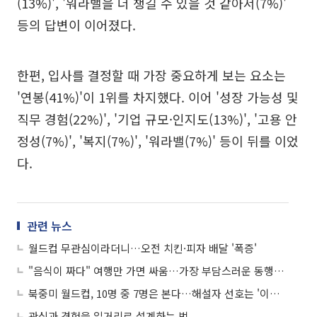
(13%)', '워라밸을 더 챙길 수 있을 것 같아서(7%)'
등의 답변이 이어졌다.
한편, 입사를 결정할 때 가장 중요하게 보는 요소는
'연봉(41%)'이 1위를 차지했다. 이어 '성장 가능성 및
직무 경험(22%)', '기업 규모·인지도(13%)', '고용 안
정성(7%)', '복지(7%)', '워라밸(7%)' 등이 뒤를 이었
다.
관련 뉴스
월드컵 무관심이라더니…오전 치킨·피자 배달 '폭증'
"음식이 짜다" 여행만 가면 싸움…가장 부담스러운 동행인은 '부모님'
북중미 월드컵, 10명 중 7명은 본다…해설자 선호는 '이영표'
관심과 경험을 일거리로 설계하는 법