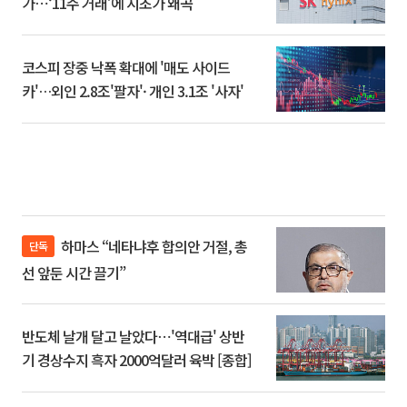
가⋯‘11주 거래’에 시초가 왜곡
코스피 장중 낙폭 확대에 '매도 사이드
카'…외인 2.8조'팔자'· 개인 3.1조 '사자'
하마스 “네타냐후 합의안 거절, 총
단독
선 앞둔 시간 끌기”
반도체 날개 달고 날았다⋯'역대급' 상반
기 경상수지 흑자 2000억달러 육박 [종합]