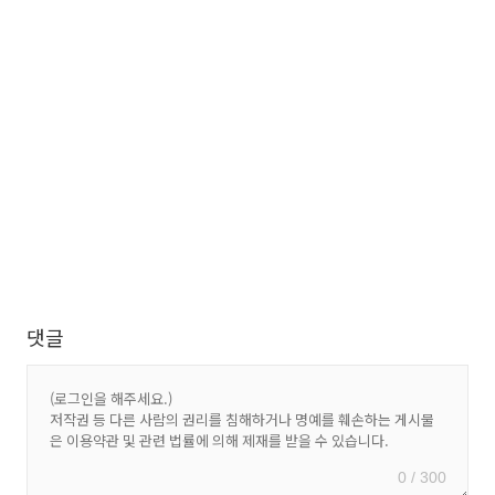
댓글
0 / 300