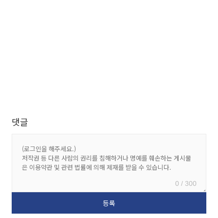
댓글
0 / 300