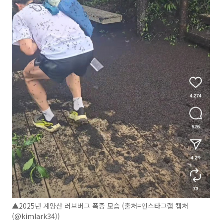
▲2025년 계양산 러브버그 폭증 모습 (출처=인스타그램 캡처
(@kimlark34))