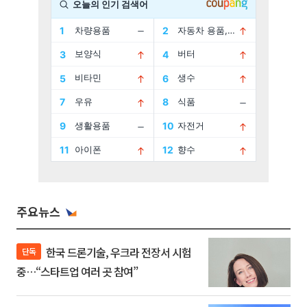
주요뉴스
한국 드론기술, 우크라 전장서 시험
단독
중…“스타트업 여러 곳 참여”