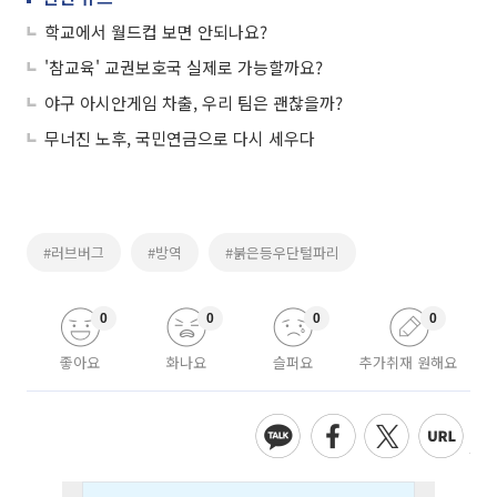
학교에서 월드컵 보면 안되나요?
'참교육' 교권보호국 실제로 가능할까요?
야구 아시안게임 차출, 우리 팀은 괜찮을까?
무너진 노후, 국민연금으로 다시 세우다
#러브버그
#방역
#붉은등우단털파리
0
0
0
0
좋아요
화나요
슬퍼요
추가취재 원해요