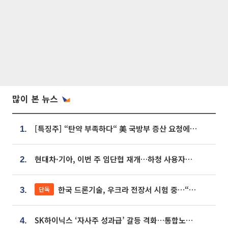
많이 본 뉴스
[특징주] “탄약 부족하다“ 美 국방부 증산 요청에⋯국내 방산주 급등세
1.
현대차·기아, 이번 주 임단협 재개…하청 사용자성 재심도 ‘변수’
2.
한국 드론기술, 우크라 전장서 시험 중…“스타트업 여러 곳 참여”
단독
3.
SK하이닉스 ‘자사주 성과급’ 갈등 격화…통합노조 출범 움직임
4.