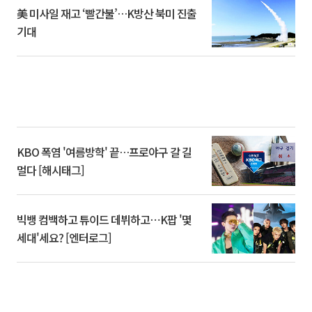
美 미사일 재고 ‘빨간불’…K방산 북미 진출
기대
KBO 폭염 '여름방학' 끝…프로야구 갈 길
멀다 [해시태그]
빅뱅 컴백하고 튜이드 데뷔하고⋯K팝 '몇
세대'세요? [엔터로그]