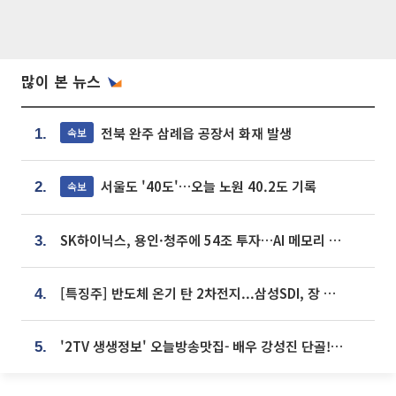
많이 본 뉴스
전북 완주 삼례읍 공장서 화재 발생
속보
1.
서울도 '40도'…오늘 노원 40.2도 기록
속보
2.
SK하이닉스, 용인·청주에 54조 투자…AI 메모리 생산기지 키운다
3.
[특징주] 반도체 온기 탄 2차전지...삼성SDI, 장 초반 7% 넘게 껑충
4.
'2TV 생생정보' 오늘방송맛집- 배우 강성진 단골! 쌀국수ㆍ푸팟퐁 커리 맛집 '블○○○'
5.