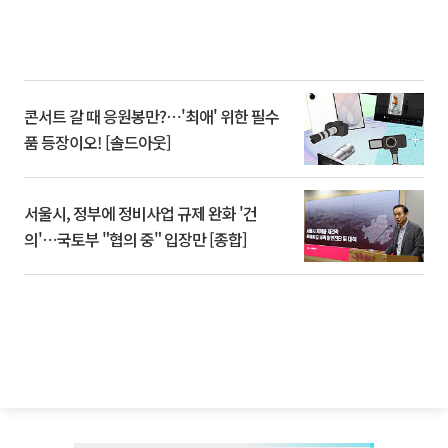
콘서트 갈 때 응원봉만?⋯'최애' 위한 필수
품 등장이오! [솔드아웃]
서울시, 정부에 정비사업 규제 완화 '건
의'⋯국토부 "협의 중" 입장만 [종합]