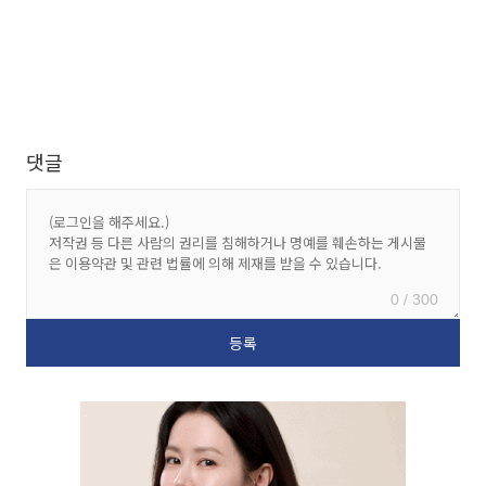
댓글
0 / 300