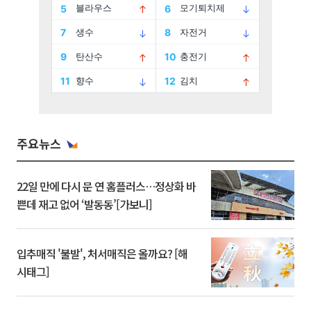
주요뉴스
22일 만에 다시 문 연 홈플러스…정상화 바
쁜데 재고 없어 ‘발동동’[가보니]
입추매직 '불발', 처서매직은 올까요? [해
시태그]