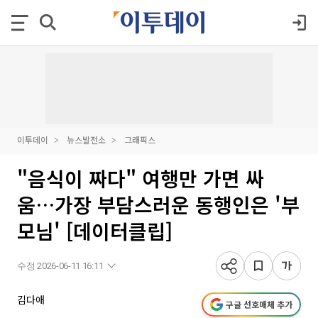
이투데이
뉴스발전소
그래픽스
"음식이 짜다" 여행만 가면 싸
움…가장 부담스러운 동행인은 '부
모님' [데이터클립]
수정 2026-06-11 16:11
김다애
구글 선호매체 추가