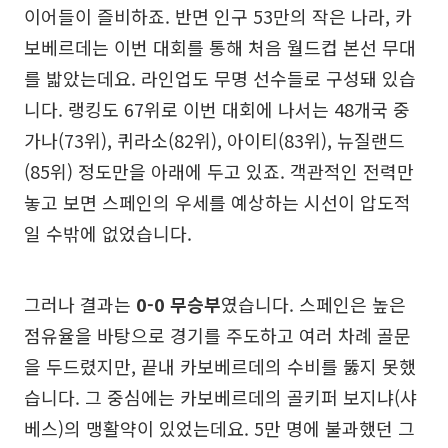
이어들이 즐비하죠. 반면 인구 53만의 작은 나라, 카
보베르데는 이번 대회를 통해 처음 월드컵 본선 무대
를 밟았는데요. 라인업도 무명 선수들로 구성돼 있습
니다. 랭킹도 67위로 이번 대회에 나서는 48개국 중
가나(73위), 퀴라소(82위), 아이티(83위), 뉴질랜드
(85위) 정도만을 아래에 두고 있죠. 객관적인 전력만
놓고 보면 스페인의 우세를 예상하는 시선이 압도적
일 수밖에 없었습니다.
그러나 결과는
0-0 무승부
였습니다. 스페인은 높은
점유율을 바탕으로 경기를 주도하고 여러 차례 골문
을 두드렸지만, 끝내 카보베르데의 수비를 뚫지 못했
습니다. 그 중심에는 카보베르데의 골키퍼 보지냐(샤
베스)의 맹활약이 있었는데요. 5만 명에 불과했던 그