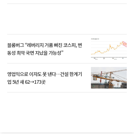
블룸버그 “레버리지 거품 빠진 코스피, 변
동성 최악 국면 지났을 가능성”
영업익으로 이자도 못 낸다…건설 한계기
업 5년 새 62→173곳