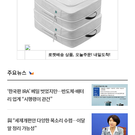
주요뉴스
‘한국판 IRA’ 베일 벗었지만…반도체·배터
리 업계 “시행령이 관건”
與 “세제개편안 다양한 목소리 수렴…이달
말 정리 가능성”