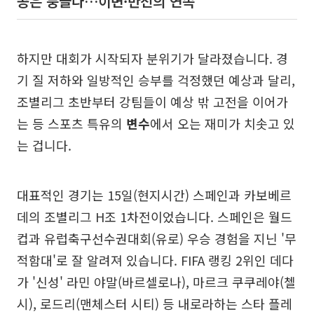
공은 둥글다…이변·반전의 연속
하지만 대회가 시작되자 분위기가 달라졌습니다. 경
기 질 저하와 일방적인 승부를 걱정했던 예상과 달리,
조별리그 초반부터 강팀들이 예상 밖 고전을 이어가
는 등 스포츠 특유의
변수
에서 오는 재미가 치솟고 있
는 겁니다.
대표적인 경기는 15일(현지시간) 스페인과 카보베르
데의 조별리그 H조 1차전이었습니다. 스페인은 월드
컵과 유럽축구선수권대회(유로) 우승 경험을 지닌 '무
적함대'로 잘 알려져 있습니다. FIFA 랭킹 2위인 데다
가 '신성' 라민 야말(바르셀로나), 마르크 쿠쿠레야(첼
시), 로드리(맨체스터 시티) 등 내로라하는 스타 플레