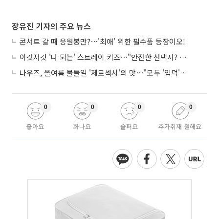
장유진 기자의 주요 뉴스
콘서트 갈 때 응원봉만?⋯'최애' 위한 필수품 등장이오!
이것저것 '다 되는' 스트레이 키즈⋯"안전한 선택지? 도전이 재밌죠"
나우즈, 올여름 물들일 '제로섹시'의 맛⋯"모두 '입덕'시킬 것"
0
0
0
0
좋아요
화나요
슬퍼요
추가취재 원해요