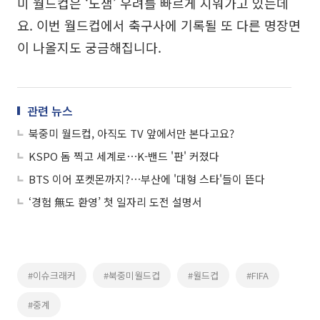
미 월드컵은 ‘노잼’ 우려를 빠르게 지워가고 있는데
요. 이번 월드컵에서 축구사에 기록될 또 다른 명장면
이 나올지도 궁금해집니다.
관련 뉴스
북중미 월드컵, 아직도 TV 앞에서만 본다고요?
KSPO 돔 찍고 세계로⋯K-밴드 '판' 커졌다
BTS 이어 포켓몬까지?⋯부산에 '대형 스타'들이 뜬다
‘경험 無도 환영’ 첫 일자리 도전 설명서
#이슈크래커
#북중미월드컵
#월드컵
#FIFA
#중계