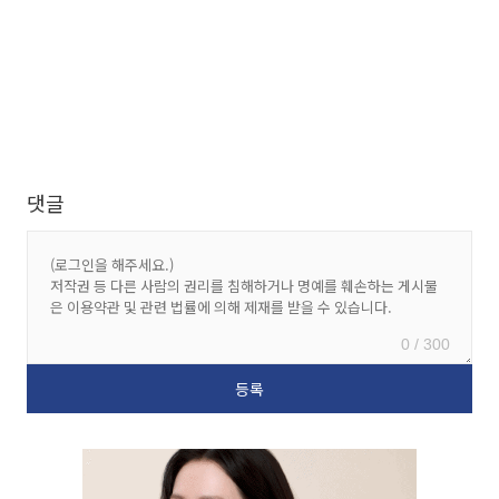
댓글
0 / 300