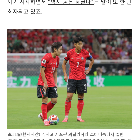
되기 시작하면서
"역시 공은 둥글다"
는 말이 또 한 번
회자되고 있죠.
▲11일(현지시간) 멕시코 사포판 과달라하라 스타디움에서 열린