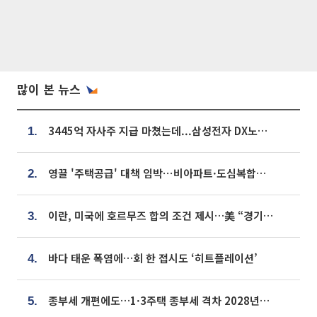
많이 본 뉴스
3445억 자사주 지급 마쳤는데...삼성전자 DX노조, 뒤늦은 '떼쓰기 집회'
1.
영끌 '주택공급' 대책 임박⋯비아파트·도심복합까지 총동원
2.
이란, 미국에 호르무즈 합의 조건 제시…美 “경기 아직 안 끝나” [종합]
3.
바다 태운 폭염에…회 한 접시도 ‘히트플레이션’
4.
종부세 개편에도…1·3주택 종부세 격차 2028년부터 확대
5.