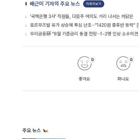
배근미 기자의 주요 뉴스
자세히보기
'국책은행 3사' 직원들, 다음주 여의도 거리 나서는 까닭은
호르무즈발 유가 상승에 투심 난조⋯"1420원 중후반 등락" 
우리금융硏 "8월 기준금리 동결 전망⋯1~2명 인상 소수의견 
0
0
좋아요
화나요
주요 뉴스