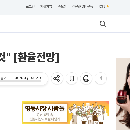
로그인
회원가입
속보창
신문/PDF 구독
RSS
것" [환율전망]
00:00 / 02:20
 듣기