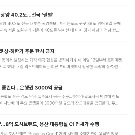
실장은 2031년까지 31만 가구 착공 목표에 차질이 없다는 입장이나,
·광양 40.2도…전국 '펄펄'
·광양 40.2도 전국 대부분 폭염특보…체감온도도 곳곳 38도 넘어 8일 동해
지속 서울 노원구의 기온이 40도를 넘어선 데 이어 경기 하남과 전남 광양
. 전국 대부분 지역에 폭염특보가 내려진 가운데 곳곳에서 39~40도 안팎
켓 상·하한가 주문 한시 금지
마켓에서 발생하는 가격 왜곡 현상을 방지하기 위해 이달 12일부터 프리마켓
기로 했다. 7일 넥스트레이드는 최근 프리마켓에서 발생한 소량의 상·하한
, 주문 오류로 인한 가격 급등락을 최소화하기 위한 비상 대응방안을 발표
 풀린다…은행권 3000억 공급
리·농협도 취급 검토 당국 실수요자 공급 주문…분양가·필요자금 반영해 한도
에이치방배’에 주요 은행들이 3000억원 규모의 잔금대출을 공급한다. 우리
하고 있어 향후 공급 규모가 늘어날 전망이다. 7일 금융권에 따르면 KB국
od'…8억 도시브랜드, 용산 대통령실 CI 업체가 수행
시 도시브랜드 ‘Busan is Good’ 개발 사업의 수행기관이 윤석열 정부