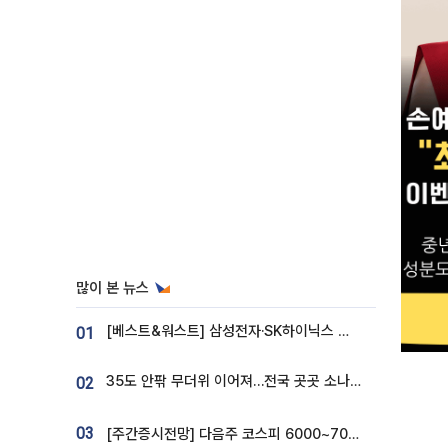
많이 본 뉴스
[베스트&워스트] 삼성전자·SK하이닉스 밀린 한 주…상상인증권은 85% 급등
01
35도 안팎 무더위 이어져…전국 곳곳 소나기 [오늘 날씨]
02
03
[주간증시전망] 다음주 코스피 6000~7000⋯“外人 수급은 정책이 변수”