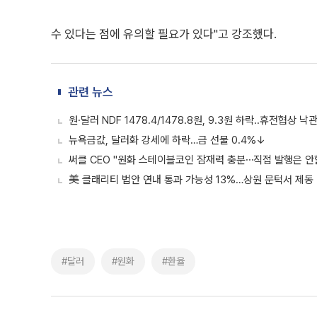
수 있다는 점에 유의할 필요가 있다"고 강조했다.
관련 뉴스
원·달러 NDF 1478.4/1478.8원, 9.3원 하락..휴전협상 낙
뉴욕금값, 달러화 강세에 하락…금 선물 0.4%↓
써클 CEO "원화 스테이블코인 잠재력 충분⋯직접 발행은 안
美 클래리티 법안 연내 통과 가능성 13%…상원 문턱서 제동
#달러
#원화
#환율