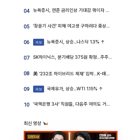
뉴욕증시, 연준 금리인상 기대감 꺾이자 상승...S&P500 사상 최고치 [종합]
04
'장윤기 사건' 피해 여고생 구하려다 중상…고교생 의상자 지정
05
뉴욕증시, 상승...나스닥 1.3% ↑
06
속보
SK하이닉스, 분기배당 375원 확정…주주환원책 9월로 앞당겨 발표
07
08
美 ‘232조 하이브리드 제재’ 임박…K-태양광, 불확실성 털고 날개 다나
국제유가, 상승...WTI 1.15% ↑
09
속보
'국책은행 3사' 직원들, 다음주 여의도 거리 나서는 까닭은
10
최신 영상