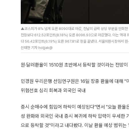
▲코스피가 8% 넘게 오른 8090대로 마감, 전날의 급락 상당 부분을 만회한
전장보다 612.52포인트(8.18%) 오른 8096.93으로 마감했다. 이는 역
다 56.42포인트(6.19%) 오른 967.81로 장을 끝냈다. 서울외환시장에서 원
신태현 기자 holjjak@
원·달러환율이 1510원 초반에서 등락할 것이라는 전망이
민경원 우리은행 선임연구원은 16일 장중 환율에 대해 "
위험선호 심리 회복과 외국인 국내
증시 순매수에 힘입어 하락이 예상된다"면서 "오늘 환율은
성 완화와 외국인 국내 증시 복귀에 하락 압력이 우세한 가
으로 등락할 것"이라고 내다봤다. 이날 환율 예상 범위는 1