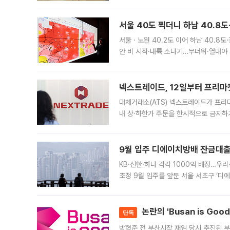
면 반박하고 나섰다. 명노준 서울시 주택
서울 40도 찍더니 하남 40.8도
서울ㆍ노원 40.2도 이어 하남 40.8도
안 비 시작·내륙 소나기…무더위·열대야 
에서도 40도를 웃도는 기온이 관측됐다
의 극심한
넥스트레이드, 12일부터 프리마
대체거래소(ATS) 넥스트레이드가 프리
내 상·하한가 주문을 한시적으로 금지하
가 체결 사례와 관련해 설명자료를 내고
9월 입주 디에이치방배 잔금대출
KB·신한·하나 각각 1000억 배정…우
조정 9월 입주를 앞둔 서울 서초구 ‘디
은행과 NH농협은행도 대출 취급을 검토
민은행
논란의 'Busan is Go
단독
박형준 전 부산시장 재임 당시 추진된 부산