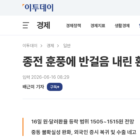
경제
경제정책
경제지표
생활경제
이투데이
경제
일반
종전 훈풍에 반걸음 내린 
입력 2026-06-16 08:29
배근미 기자
구독
16일 원·달러환율 등락 범위 1505~1515원 전망
중동 불확실성 완화, 외국인 증시 복귀 및 수출 네고