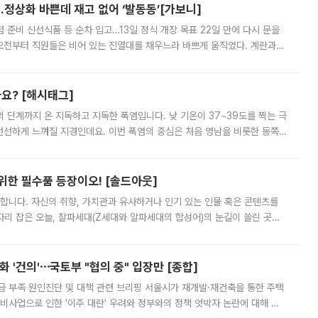
…정상화 바쁜데 재고 없어 ‘발동동’[가보니]
준비 신선식품 등 순차 입고…13일 정식 개장 목표 22일 만에 다시 문을
오전부터 직원들은 비어 있는 진열대를 채우느라 바쁘게 움직였다. 계란과
리를 잡기 시작했지만, 매장 곳곳엔 여전히 텅 빈 매대가 먼저 눈에 들어왔
까요? [해시태그]
’의 단계까지 온 지독하고 지독한 폭염입니다. 낮 기온이 37~39도를 찍는 극
 선선하게 느껴질 지경인데요. 이번 폭염의 중심은 처음 영남을 비롯한 동쪽
 북서풍이 산맥을 넘어 영남 쪽으로 내려오면서 뜨겁고 건조해졌는데요.
 위한 필수품 등장이오! [솔드아웃]
합니다. 자신의 취향, 가치관과 유사하거나 인기 있는 인물 혹은 콘텐츠를
'가 자리 잡은 오늘, 잘파세대(Z세대와 알파세대의 합성어)의 눈길이 쏠린 곳은
리는 공연장. 응원봉만큼이나 눈에 띄는 게 있습니다. 공연이 시작되기
 '건의'⋯국토부 "협의 중" 입장만 [종합]
급 부족 원인진단 및 대책 관련 브리핑 서울시가 재개발·재건축을 통한 주택
비사업으로 인한 '이주 대란' 우려와 정부와의 정책 엇박자 논란에 대해 정