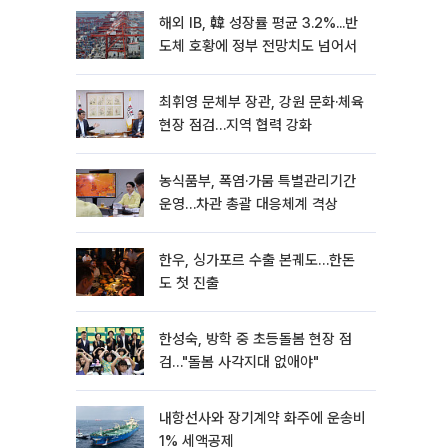
해외 IB, 韓 성장률 평균 3.2%...반
도체 호황에 정부 전망치도 넘어서
최휘영 문체부 장관, 강원 문화·체육
현장 점검…지역 협력 강화
농식품부, 폭염·가뭄 특별관리기간
운영…차관 총괄 대응체계 격상
한우, 싱가포르 수출 본궤도…한돈
도 첫 진출
한성숙, 방학 중 초등돌봄 현장 점
검…"돌봄 사각지대 없애야"
내항선사와 장기계약 화주에 운송비
1% 세액공제