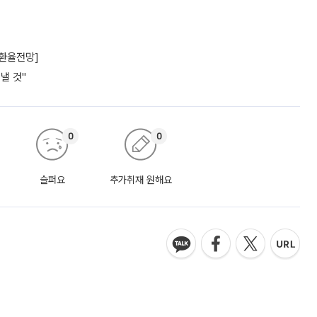
[환율전망]
낼 것"
0
0
슬퍼요
추가취재 원해요