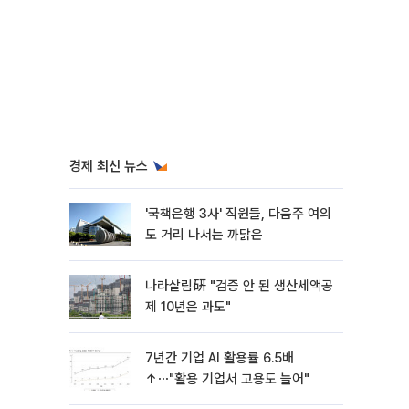
경제 최신 뉴스
'국책은행 3사' 직원들, 다음주 여의
도 거리 나서는 까닭은
나라살림硏 "검증 안 된 생산세액공
제 10년은 과도"
7년간 기업 AI 활용률 6.5배
↑⋯"활용 기업서 고용도 늘어"