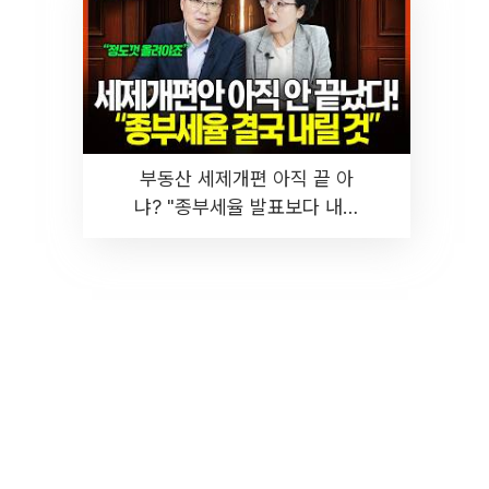
부동산 세제개편 아직 끝 아
냐? "종부세율 발표보다 내릴
것" 장기거주·양도세 전망 I 집
땅지성 I 김인만, 진미윤