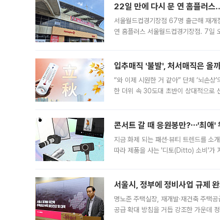
22일 만에 다시 문 연 홈플러스
서울월드컵경기장점 67명 출근해 재개점 
연 홈플러스 서울월드컵경기장점. 7일 
우유, 과일 같은 신선식품이 차근차근 자
입추매직 '불발', 처서매직은 올
“와 이제 시원한 거 같아” 단체 ‘뇌손상
한 더위 속 30도대 초반이 상대적으로
지역에 있었습니다. 7월 말에는 서풍과
콘서트 갈 때 응원봉만?⋯'최애'
지금 화제 되는 패션·뷰티 트렌드를 소개
따라 제품을 사는 '디토(Ditto) 소비
어디일까요? 아이돌 콘서트 시작을 기다
서울시, 정부에 정비사업 규제 완화
명노준 주택실장, 재개발·재건축 주택공
공급 확대 방침을 거듭 강조한 가운데 정