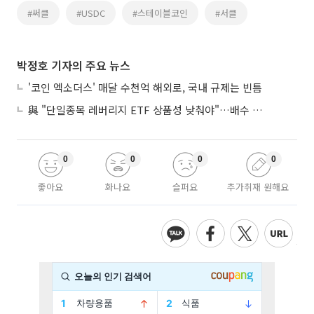
#써클
#USDC
#스테이블코인
#서클
박정호 기자의 주요 뉴스
'코인 엑소더스' 매달 수천억 해외로, 국내 규제는 빈틈
與 "단일종목 레버리지 ETF 상품성 낮춰야"…배수 조정안도 거론
0
0
0
0
좋아요
화나요
슬퍼요
추가취재 원해요