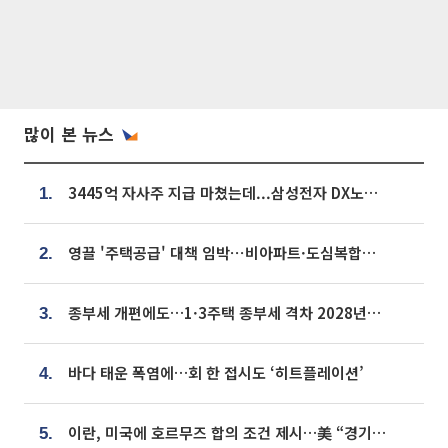
많이 본 뉴스
3445억 자사주 지급 마쳤는데...삼성전자 DX노조, 뒤늦은 '떼쓰기 집회'
1.
영끌 '주택공급' 대책 임박⋯비아파트·도심복합까지 총동원
2.
종부세 개편에도…1·3주택 종부세 격차 2028년부터 확대
3.
바다 태운 폭염에…회 한 접시도 ‘히트플레이션’
4.
이란, 미국에 호르무즈 합의 조건 제시…美 “경기 아직 안 끝나” [종합]
5.