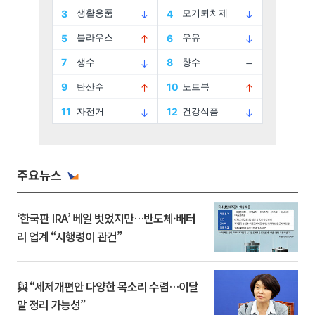
주요뉴스
‘한국판 IRA’ 베일 벗었지만…반도체·배터
리 업계 “시행령이 관건”
與 “세제개편안 다양한 목소리 수렴…이달
말 정리 가능성”