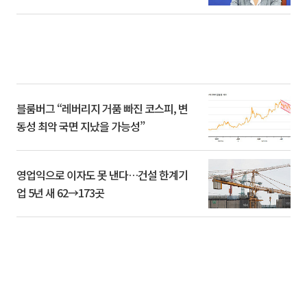
블룸버그 “레버리지 거품 빠진 코스피, 변
동성 최악 국면 지났을 가능성”
영업익으로 이자도 못 낸다…건설 한계기
업 5년 새 62→173곳