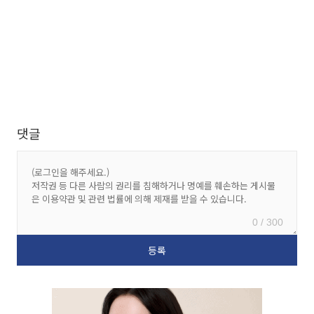
댓글
0 / 300