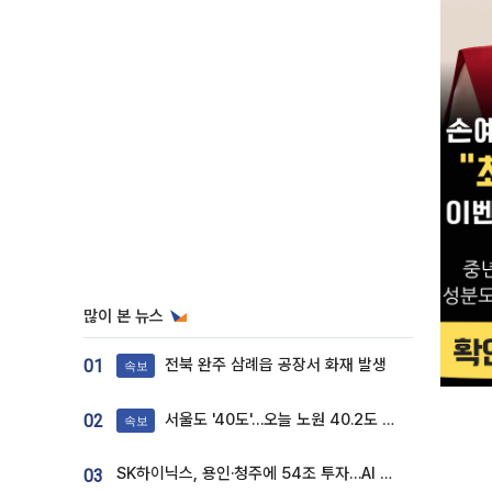
많이 본 뉴스
전북 완주 삼례읍 공장서 화재 발생
01
속보
서울도 '40도'…오늘 노원 40.2도 기록
02
속보
SK하이닉스, 용인·청주에 54조 투자…AI 메모리 생산기지 키운다
03