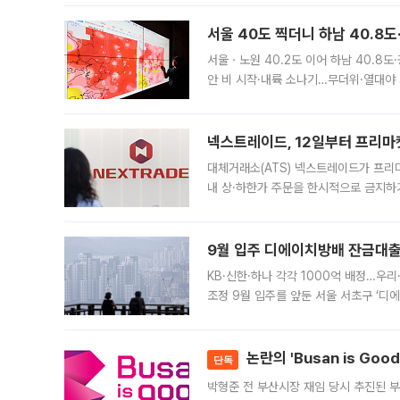
서울 40도 찍더니 하남 40.8도
서울ㆍ노원 40.2도 이어 하남 40.8도
안 비 시작·내륙 소나기…무더위·열대야 
에서도 40도를 웃도는 기온이 관측됐다
의 극심한
넥스트레이드, 12일부터 프리마
대체거래소(ATS) 넥스트레이드가 프리
내 상·하한가 주문을 한시적으로 금지하
가 체결 사례와 관련해 설명자료를 내고
9월 입주 디에이치방배 잔금대출
KB·신한·하나 각각 1000억 배정…우
조정 9월 입주를 앞둔 서울 서초구 ‘디
은행과 NH농협은행도 대출 취급을 검토
민은행
논란의 'Busan is Go
단독
박형준 전 부산시장 재임 당시 추진된 부산