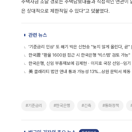
주택자금 조달 경로는 주택담보대출과 직접적인 연관이 없
은 상대적으로 제한적일 수 있다"고 덧붙였다.
관련 뉴스
'기준금리 인상' 또 쐐기 박은 신현송 "늦지 않게 올린다, 곧" 
한국證 "환율 1600원 접근 시 한국은행 ‘빅스텝’ 검토 가능"
한국은행, 신임 부총재보에 김제현ㆍ이지호 국장 선임⋯임기
美 클래리티 법안 연내 통과 가능성 13%…상원 문턱서 제동
#기준금리
#한국은행
#긴축
#통화정책