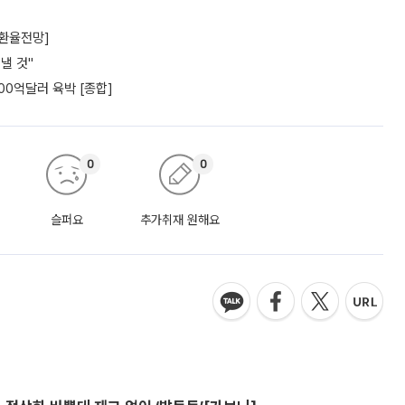
[환율전망]
낼 것"
00억달러 육박 [종합]
0
0
슬퍼요
추가취재 원해요