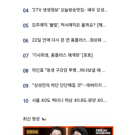
'2TV 생생정보' 오늘방송맛집- 배우 강성진 단골! 쌀국수ㆍ푸팟퐁 커리 맛집 '블○○○'
04
입추매직 '불발', 처서매직은 올까요? [해시태그]
05
22일 만에 다시 문 연 홈플러스…정상화 바쁜데 재고 없어 ‘발동동’[가보니]
06
'기사회생, 홈플러스 재개장' [포토]
07
차인표 "동생 구강암 투병…떠나보낼 때 가장 힘들었다”
08
“삼성전자 하단 단단해질 것”⋯레버리지 규제에 쏠림 완화 [찐코노미]
09
서울 40도 찍더니 하남 40.8도·광양 40.2도…전국 '펄펄'
10
최신 영상