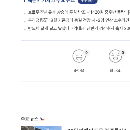
배근미 기자의 주요 뉴스
자세히보기
호르무즈발 유가 상승에 투심 난조⋯"1420원 중후반 등락" 
우리금융硏 "8월 기준금리 동결 전망⋯1~2명 인상 소수의견 
반도체 날개 달고 날았다⋯'역대급' 상반기 경상수지 흑자 20
0
0
좋아요
화나요
주요 뉴스