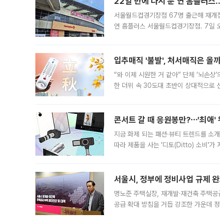
22일 만에 다시 문 연 홈플러스
서울월드컵경기장점 67명 출근해 재개점 
연 홈플러스 서울월드컵경기장점. 7일 
우유, 과일 같은 신선식품이 차근차근 자
입추매직 '불발', 처서매직은 올
“와 이제 시원한 거 같아” 단체 ‘뇌손상
한 더위 속 30도대 초반이 상대적으로
지역에 있었습니다. 7월 말에는 서풍과
콘서트 갈 때 응원봉만?⋯'최애'
지금 화제 되는 패션·뷰티 트렌드를 소개
따라 제품을 사는 '디토(Ditto) 소비
어디일까요? 아이돌 콘서트 시작을 기다
서울시, 정부에 정비사업 규제 완화
명노준 주택실장, 재개발·재건축 주택공
공급 확대 방침을 거듭 강조한 가운데 정
면 반박하고 나섰다. 명노준 서울시 주택