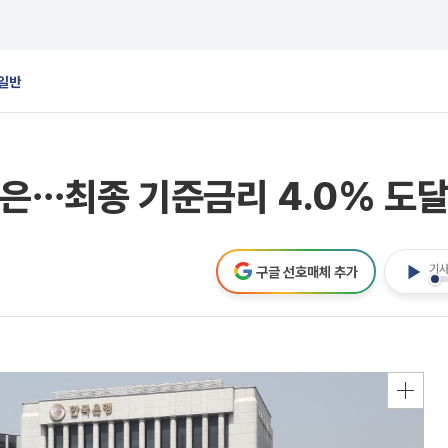
일반
한은⋯최종 기준금리 4.0% 도달
기사
구글 선호매체 추가