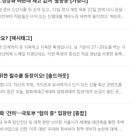
…정상화 바쁜데 재고 없어 ‘발동동’[가보니]
준비 신선식품 등 순차 입고…13일 정식 개장 목표 22일 만에 다시 문을
오전부터 직원들은 비어 있는 진열대를 채우느라 바쁘게 움직였다. 계란과
리를 잡기 시작했지만, 매장 곳곳엔 여전히 텅 빈 매대가 먼저 눈에 들어왔
까요? [해시태그]
’의 단계까지 온 지독하고 지독한 폭염입니다. 낮 기온이 37~39도를 찍는 극
 선선하게 느껴질 지경인데요. 이번 폭염의 중심은 처음 영남을 비롯한 동쪽
 북서풍이 산맥을 넘어 영남 쪽으로 내려오면서 뜨겁고 건조해졌는데요.
 위한 필수품 등장이오! [솔드아웃]
합니다. 자신의 취향, 가치관과 유사하거나 인기 있는 인물 혹은 콘텐츠를
'가 자리 잡은 오늘, 잘파세대(Z세대와 알파세대의 합성어)의 눈길이 쏠린 곳은
리는 공연장. 응원봉만큼이나 눈에 띄는 게 있습니다. 공연이 시작되기
 '건의'⋯국토부 "협의 중" 입장만 [종합]
급 부족 원인진단 및 대책 관련 브리핑 서울시가 재개발·재건축을 통한 주택
비사업으로 인한 '이주 대란' 우려와 정부와의 정책 엇박자 논란에 대해 정
실장은 2031년까지 31만 가구 착공 목표에 차질이 없다는 입장이나,