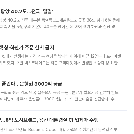
·광양 40.2도…전국 '펄펄'
·광양 40.2도 전국 대부분 폭염특보…체감온도도 곳곳 38도 넘어 8일 동해
지속 서울 노원구의 기온이 40도를 넘어선 데 이어 경기 하남과 전남 광양
. 전국 대부분 지역에 폭염특보가 내려진 가운데 곳곳에서 39~40도 안팎
켓 상·하한가 주문 한시 금지
마켓에서 발생하는 가격 왜곡 현상을 방지하기 위해 이달 12일부터 프리마켓
기로 했다. 7일 넥스트레이드는 최근 프리마켓에서 발생한 소량의 상·하한
, 주문 오류로 인한 가격 급등락을 최소화하기 위한 비상 대응방안을 발표
 풀린다…은행권 3000억 공급
리·농협도 취급 검토 당국 실수요자 공급 주문…분양가·필요자금 반영해 한도
에이치방배’에 주요 은행들이 3000억원 규모의 잔금대출을 공급한다. 우리
하고 있어 향후 공급 규모가 늘어날 전망이다. 7일 금융권에 따르면 KB국
od'…8억 도시브랜드, 용산 대통령실 CI 업체가 수행
시 도시브랜드 ‘Busan is Good’ 개발 사업의 수행기관이 윤석열 정부