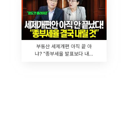
부동산 세제개편 아직 끝 아
냐? "종부세율 발표보다 내릴
것" 장기거주·양도세 전망 I 집
땅지성 I 김인만, 진미윤