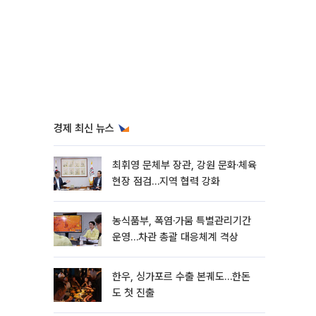
경제 최신 뉴스
최휘영 문체부 장관, 강원 문화·체육
현장 점검…지역 협력 강화
농식품부, 폭염·가뭄 특별관리기간
운영…차관 총괄 대응체계 격상
한우, 싱가포르 수출 본궤도…한돈
도 첫 진출