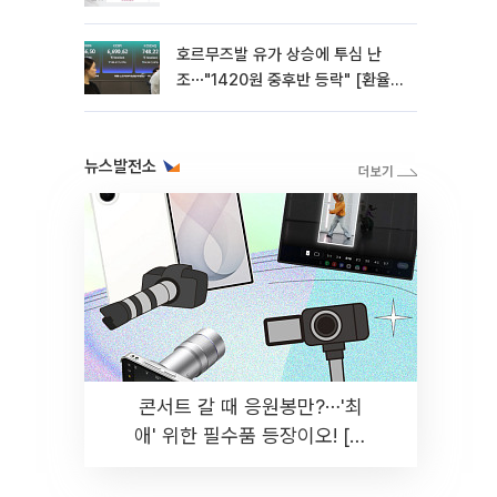
호르무즈발 유가 상승에 투심 난
조⋯"1420원 중후반 등락" [환율전
망]
뉴스발전소
콘서트 갈 때 응원봉만?⋯'최
애' 위한 필수품 등장이오! [솔
드아웃]