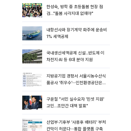
한성숙, 방학 중 초등돌봄 현장 점
검…"돌봄 사각지대 없애야"
내항선사와 장기계약 화주에 운송비
1% 세액공제
국내생산세액공제 신설...반도체·이
차전지·AI 등 6대 분야 지원
지방공기업 경평서 서울시농수산식
품공사 '취우수'⋯인천환경공단은
'낙제점'
구윤철 "서민 실수요자 '핀셋 지원'
고민…조만간 대책 발표"
산업부·기후부 '사용후 배터리' 부처
칸막이 허문다⋯통합 플랫폼 구축