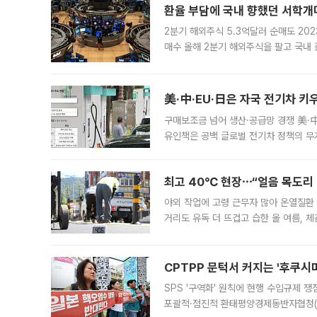
환율 부담에 국내 향했던 서학개미
2분기 해외주식 5.3억달러 순매도 202
매수 올해 2분기 해외주식을 팔고 국내
것으로 나타났다. 원·달러 환율이 150
로 풀
구매보조금 넘어 생산·공급망 경쟁 美·中
유인책은 공백 글로벌 전기차 정책의 무
다. 미국과 중국, 유럽연합(EU), 일본
최고 40℃ 현장⋯“얼음 목도리
야외 작업에 고령 근무자 많아 온열질환
거리도 유독 더 뜨겁고 습한 올 여름, 
운 공기에 숨쉬기조차 버거운 극한 더위
CPTPP 문턱서 커지는 '후쿠시
SPS '구역화' 원칙에 현행 수입규제 
포괄적·점진적 환태평양경제동반자협정(C