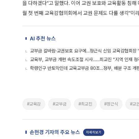
을 다하겠다"고 말했다. 이어 교권 보호와 교육활동 침해
월 첫 번째 교육감협의회에서 교권 문제도 다룰 생각"이라
AI 추천 뉴스
교부금 칼바람·교권보호 요구에…정근식 신임 교육감협회장 
교육부, 교부금 개편 속도조절 시사……최교진 “지역 인재 정
학령인구 반토막인데 교육교부금 80조…정부, 배분 구조 개
#교육감
#교부금
#최교진
#정근식
#교
손현경 기자의 주요 뉴스
자세히보기