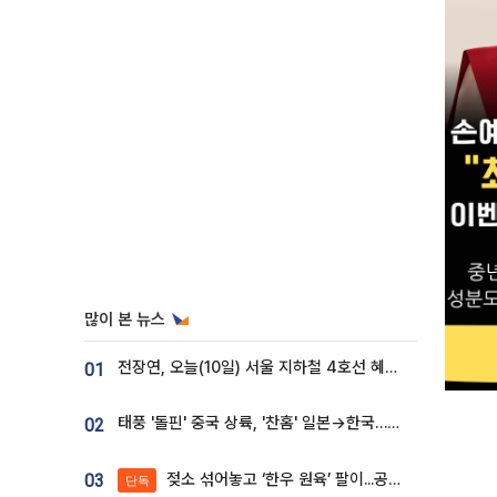
많이 본 뉴스
전장연, 오늘(10일) 서울 지하철 4호선 혜화역 시위…1호선 용산역 무정차
01
태풍 '돌핀' 중국 상륙, '찬홈' 일본→한국…각국 기상청 예상 경로는?
02
젖소 섞어놓고 ‘한우 원육’ 팔이...공영홈쇼핑 표기·검증 구멍
03
단독