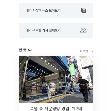
내가 저장한 뉴스 모아보기
내가 구독한 기자 전체보기
한 컷
폭염 속 개문냉방 영업...'1.7배