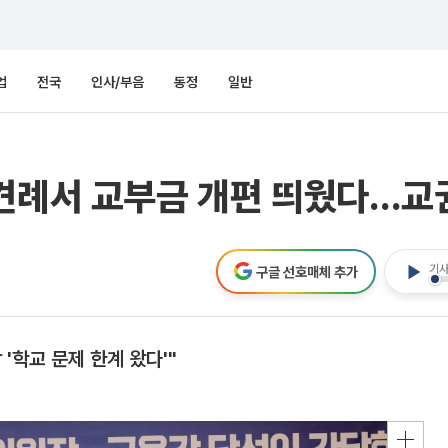
업
전국
인사/부음
동정
일반
상견례서 교부금 개편 띄웠다…교
기사
구글 선호매체 추가
'학교 문제 한계 왔다'"