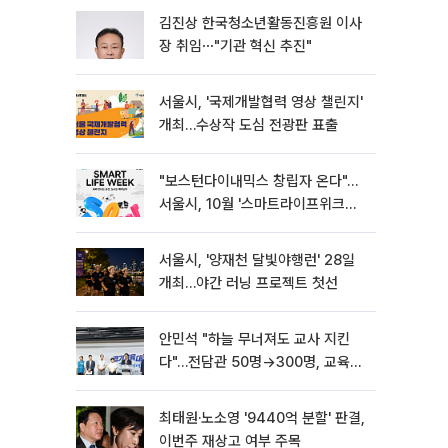
김진상 한국청소년활동진흥원 이사
장 취임⋯"기관 혁신 추진"
서울시, '국제개발협력 영상 챌린지'
개최…수상작 도심 전광판 표출
"보스턴다이내믹스 창립자 온다"…
서울시, 10월 '스마트라이프위크
2026' 개최
서울시, '양재천 달빛야행런' 28일
개최…야간 러닝 프로젝트 첫선
안민석 "하늘 무너져도 교사 지킨
다"…전담관 50명→300명, 교육감
이 직접 고발
최태원·노소영 '9440억 분할' 판결,
이번주 재상고 여부 주목