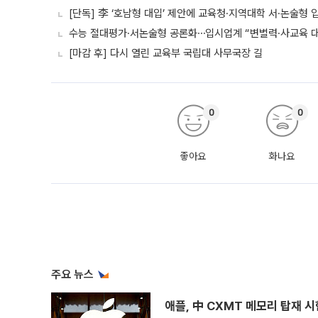
[단독] 李 ‘호남형 대입’ 제안에 교육청·지역대학 서·논술형 입
수능 절대평가·서논술형 공론화⋯입시업계 “변별력·사교육 대
[마감 후] 다시 열린 교육부 국립대 사무국장 길
0
0
좋아요
화나요
주요 뉴스
애플, 中 CXMT 메모리 탑재 