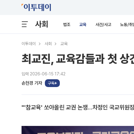
사회
법조
교육
사건/사고
노동/취
이투데이
사회
교육
최교진, 교육감들과 첫 
입력 2026-06-15 17:42
손현경 기자
구독
"'참교육' 쏘아올린 교권 논쟁…차정인 국교위원장 