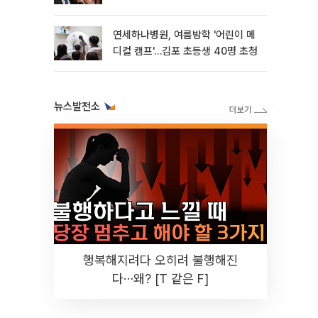
연세하나병원, 여름방학 '어린이 메
디컬 캠프'…김포 초등생 40명 초청
뉴스발전소
행복해지려다 오히려 불행해진
다⋯왜? [T 같은 F]