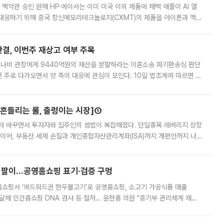
백악관 승인 원해 HP·에이서는 이미 미국 이외 제품에 채택 애플이 AI 열
대응하기 위해 중국 창신메모리테크놀로지(CXMT)의 제품을 아이폰과 맥북
 월스트리트저널(WSJ)은 9일(현지시간) 애플이 중국에서 판매하는 일부
판결, 이번주 재상고 여부 주목
 나비 관장에게 9440억원의 재산을 분할하라는 이혼소송 파기환송심 판단
번 주로 다가오면서 양 측의 대응에 관심이 모인다. 10일 법조계에 따르면 최
은 이번주 15일로 예상된다. 재상고는 판결서가 송달된 날로부터 2주 이내
[흔들리는 룰, 출렁이는 시장]①
아 바꾸면서 투자자와 집주인의 셈법이 복잡해졌다. 단일종목 레버리지 상장
 이어, 부동산 세제 손질과 개인종합자산관리계좌(ISA)까지 개편안까지 나
보유할지를 놓고 시장이 술렁인다. 논란이 확산하자 이재명 대통령은 ISA
 팔이...공영홈쇼핑 표기·검증 구멍
홈쇼핑서 ‘에드워드권 한우불고기’로 공영홈쇼핑, 소고기 가공식품 매출
4% 달해 민간홈쇼핑 DNA 검사 등 철저… 윤한홍 의원 "중기부 관리체계 재설
점을 이용한 홈쇼핑사가 ‘젖소 불고기’를 팔아 수백억원의 매출을 올린 것으로