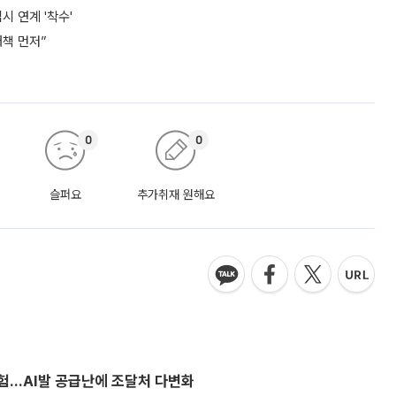
시 연계 '착수'
책 먼저”
0
0
슬퍼요
추가취재 원해요
시험…AI발 공급난에 조달처 다변화