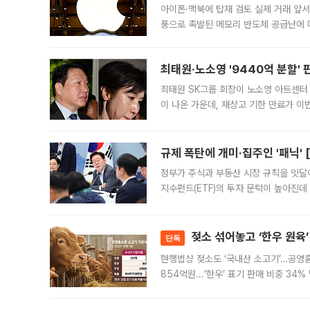
아이폰·맥북에 탑재 검토 실제 거래 앞서 
풍으로 촉발된 메모리 반도체 공급난에 
에 탑재하고자 칩 채용 테스트에 나섰다.
기
최태원·노소영 '9440억 분할' 
최태원 SK그룹 회장이 노소영 아트센터
이 나온 가운데, 재상고 기한 만료가 이
회장과 노 관장의 이혼소송 재상고 기한
규제 폭탄에 개미·집주인 '패닉' 
정부가 주식과 부동산 시장 규칙을 잇달
지수펀드(ETF)의 투자 문턱이 높아진데
오자 자금을 어디로 옮길지, 집을 팔지 
젖소 섞어놓고 ‘한우 원육’
단독
현행법상 젖소도 ‘국내산 소고기’…공영
854억원...‘한우’ 표기 판매 비중 3
계해야" 현행 가공식품 표기 기준의 허
드