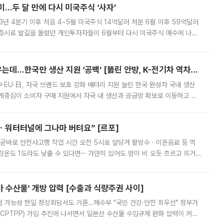
…두 달 만에 다시 미국주식 ‘사자’
3년 4분기 이후 처음 4~5월 미국주식 14억달러 처분 6월 이후 59억달러
 증시로 발길을 돌렸던 개인투자자들이 6월부터 다시 미국주식 매수에 나선
0원대에서 1400원 안팎으로 내려온 데다 국내 증시의 변동성이 커진 영향으
美·中·EU·日은 자국 전기차 키우는데…한국만 생산 지원 ‘공백’ [뚫린 안방, K-전기차 역차별]
·EU·日, 자국 브랜드 보호 강화 배터리 지원 늘린 한국 완성차 국내 생산
게중심이 소비자 구매 지원에서 자국 내 생산과 공급망 확보로 이동하고 있
은 세제와 관세, 원산지 규정, 투자 지원을 결합해 자국 완성차 업체의 전기
ㆍ워터터널에 그나마 버텨요” [르포]
 곧바로 안전사고행 작업 시간 오전 5시로 앞당겨 팥빙수ㆍ이온음료 등 먹
체감온도 1도라도 낮출 수 있다면⋯ 가만히 있어도 땀이 비 오듯 흐르고 뜨거
가 이어지면서 건설 현장들도 '폭염과의 전쟁'이 한창이다. 9일 기상청에
마 수산물' 개방 압력 [수출과 식량주권 사이]
쟁점 가능성 한일 정상회담서도 거론…해수부 "국민 건강·안전 최우선" 정부가
PTPP) 가입 추진에 나서면서 일본산 수산물 수입규제 완화 압력이 커질