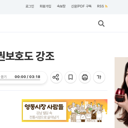
로그인
회원가입
속보창
신문/PDF 구독
RSS
권보호도 강조
00:00 / 03:18
 듣기