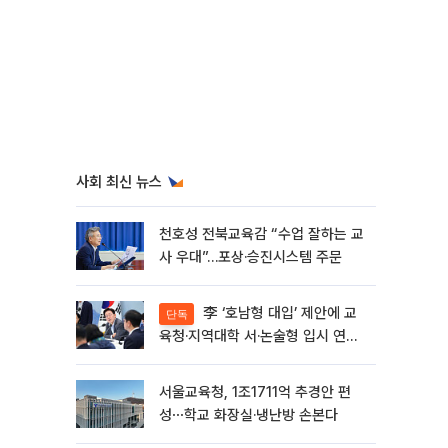
사회 최신 뉴스
천호성 전북교육감 “수업 잘하는 교
사 우대”…포상·승진시스템 주문
李 ‘호남형 대입’ 제안에 교
단독
육청·지역대학 서·논술형 입시 연계
'착수'
서울교육청, 1조1711억 추경안 편
성⋯학교 화장실·냉난방 손본다