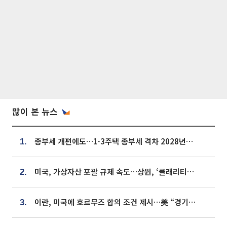
많이 본 뉴스
종부세 개편에도…1·3주택 종부세 격차 2028년부터 확대
1.
미국, 가상자산 포괄 규제 속도…상원, ‘클래리티법’ 9월 절차투표 추진
2.
이란, 미국에 호르무즈 합의 조건 제시…美 “경기 아직 안 끝나” [종합]
3.