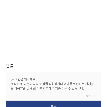
댓글
0 / 300