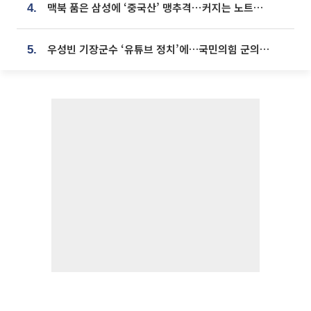
맥북 품은 삼성에 ‘중국산’ 맹추격⋯커지는 노트북 OLED 시장
4.
우성빈 기장군수 ‘유튜브 정치’에…국민의힘 군의원들 집단 반발
5.