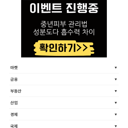
마켓
금융
부동산
산업
경제
국제