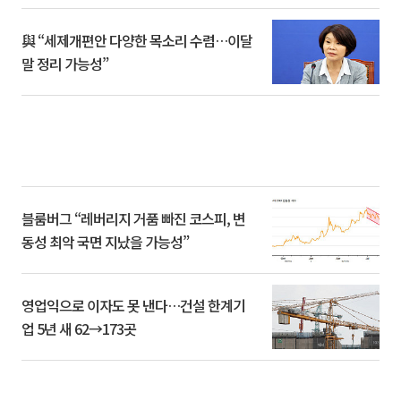
與 “세제개편안 다양한 목소리 수렴…이달
말 정리 가능성”
블룸버그 “레버리지 거품 빠진 코스피, 변
동성 최악 국면 지났을 가능성”
영업익으로 이자도 못 낸다…건설 한계기
업 5년 새 62→173곳