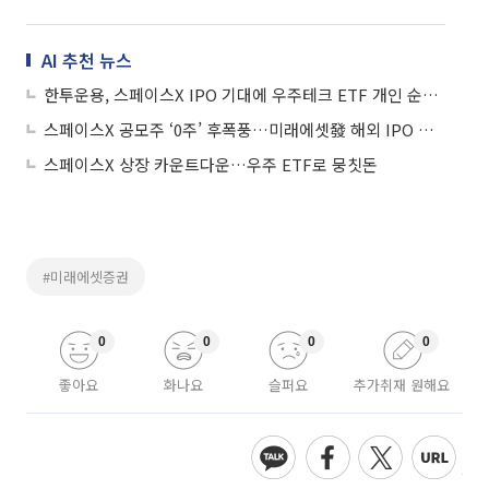
AI 추천 뉴스
한투운용, 스페이스X IPO 기대에 우주테크 ETF 개인 순매수 600억 돌파
스페이스X 공모주 ‘0주’ 후폭풍…미래에셋發 해외 IPO 투자자보호 시험대
스페이스X 상장 카운트다운…우주 ETF로 뭉칫돈
#미래에셋증권
0
0
0
0
좋아요
화나요
슬퍼요
추가취재 원해요