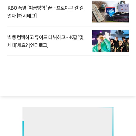
KBO 폭염 '여름방학' 끝…프로야구 갈 길
멀다 [해시태그]
빅뱅 컴백하고 튜이드 데뷔하고⋯K팝 '몇
세대'세요? [엔터로그]