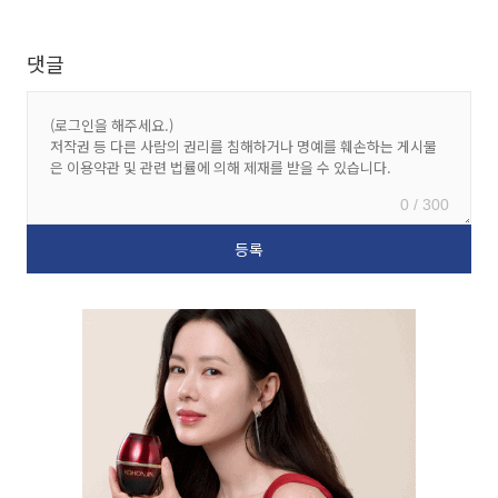
댓글
0 / 300