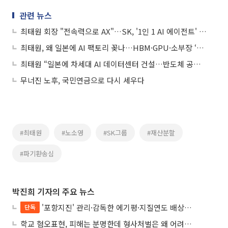
관련 뉴스
최태원 회장 "전속력으로 AX"…SK, '1인 1 AI 에이전트' 시대 연다
최태원, 왜 일본에 AI 팩토리 꽂나…HBM·GPU·소부장 ‘삼각동맹’
최태원 “일본에 차세대 AI 데이터센터 건설…반도체 공장도 염두”
무너진 노후, 국민연금으로 다시 세우다
#최태원
#노소영
#SK그룹
#재산분할
#파기환송심
박진희 기자의 주요 뉴스
'포항지진' 관리·감독한 에기평·지질연도 배상책임…법원 “안전의무 당연”
단독
학교 혐오표현, 피해는 분명한데 형사처벌은 왜 어려울까?