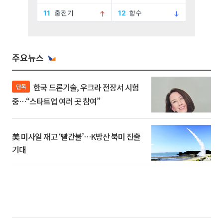
주요뉴스
한국 드론기술, 우크라 전장서 시험
단독
중…“스타트업 여러 곳 참여”
美 미사일 재고 ‘빨간불’…K방산 북미 진출
기대