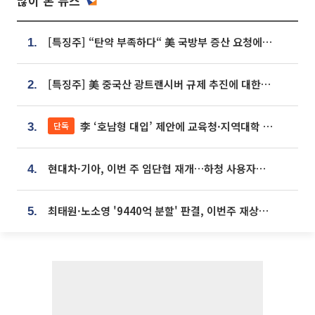
많이 본 뉴스
[특징주] “탄약 부족하다“ 美 국방부 증산 요청에⋯국내 방산주 급등세
1.
[특징주] 美 중국산 광트랜시버 규제 추진에 대한광통신 등 광통신株 강세
2.
李 ‘호남형 대입’ 제안에 교육청·지역대학 서·논술형 입시 연계 '착수'
단독
3.
현대차·기아, 이번 주 임단협 재개…하청 사용자성 재심도 ‘변수’
4.
최태원·노소영 '9440억 분할' 판결, 이번주 재상고 여부 주목
5.