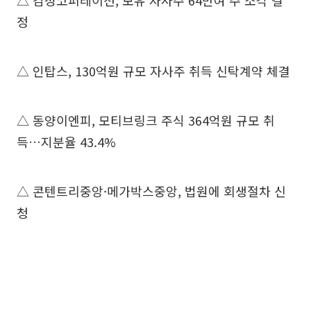
△ 감성코퍼레이션, 보유 자사주 64만여 주 소각 결
정
△ 인탑스, 130억원 규모 자사주 취득 신탁계약 체결
△ 동양이엔피, 모티브링크 주식 364억원 규모 취
득…지분율 43.4%
△ 콘텐트리중앙·메가박스중앙, 법원에 회생절차 신
청