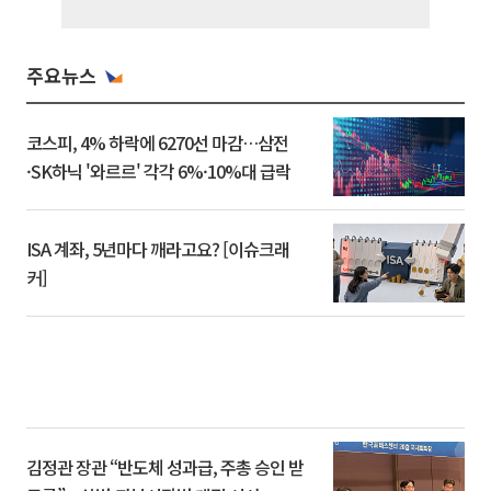
주요뉴스
코스피, 4% 하락에 6270선 마감…삼전
·SK하닉 '와르르' 각각 6%·10%대 급락
ISA 계좌, 5년마다 깨라고요? [이슈크래
커]
김정관 장관 “반도체 성과급, 주총 승인 받