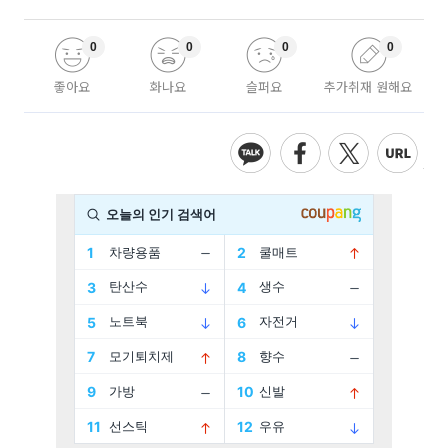
0
0
0
0
좋아요
화나요
슬퍼요
추가취재 원해요