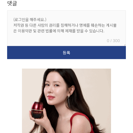
댓글
0 / 300