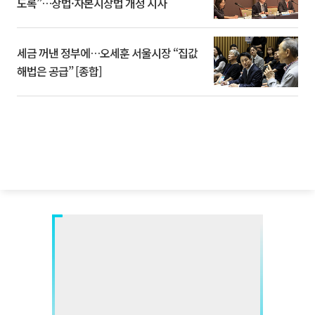
도록”…상법·자본시장법 개정 시사
세금 꺼낸 정부에…오세훈 서울시장 “집값
해법은 공급” [종합]