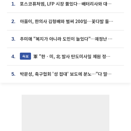
포스코퓨처엠, LFP 시장 뚫었다…배터리사와 대규모 장기 공급 합의
1.
아옳이, 한의사 김형배와 벌써 200일⋯꽃다발 들고 "프러포즈 아냐"
2.
추미애 "복지가 아니라 도민이 늘었다"…재정난 책임론 정면돌파
3.
軍 "한ㆍ미, 北 발사 탄도미사일 제원 정밀분석 중"
속보
4.
박문성, 축구협회 '성 접대' 보도에 분노…"다 말아먹으려고 작정했나"
5.