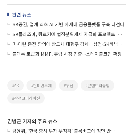
관련 뉴스
SK증권, 업계 최초 AI 기반 차세대 금융플랫폼 구축 나선다
SK플라즈마, 튀르키예 혈장분획제제 자급화 프로젝트 ‘첫 삽’
미·이란 종전 합의에 반도체 대형주 강세…삼전·SK하닉 5%대↑
블랙록 토큰화 MMF, 유럽 시장 진출∙∙∙스테이블코인 확장
#SK
#한미반도체
#두산
#콘텐트리중앙
#감성코퍼레이션
김범근 기자의 주요 뉴스
금융위, ‘한국 증시 투자 부적격’ 블룸버그에 정면 반박…“근거 불분명”