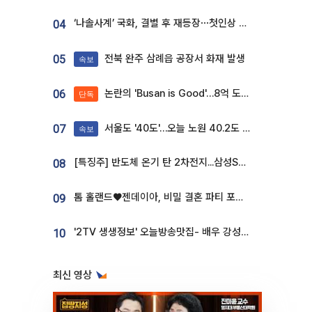
‘나솔사계’ 국화, 결별 후 재등장⋯첫인상 투표 휩쓸고 ‘인기녀’ 등극
04
전북 완주 삼례읍 공장서 화재 발생
05
속보
논란의 'Busan is Good'…8억 도시브랜드, 용산 대통령실 CI 업체가 수행
06
단독
서울도 '40도'…오늘 노원 40.2도 기록
07
속보
[특징주] 반도체 온기 탄 2차전지...삼성SDI, 장 초반 7% 넘게 껑충
08
톰 홀랜드♥젠데이아, 비밀 결혼 파티 포착⋯호텔 대관비만 9억
09
'2TV 생생정보' 오늘방송맛집- 배우 강성진 단골! 쌀국수ㆍ푸팟퐁 커리 맛집 '블○○○'
10
최신 영상