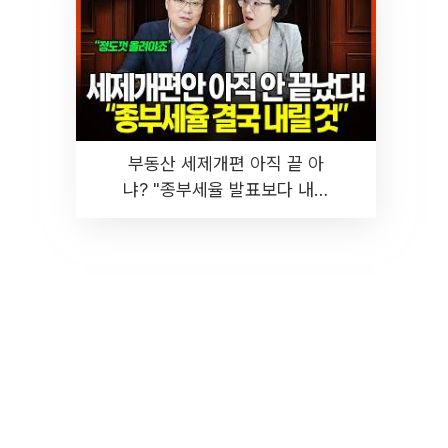
부동산 세제개편 아직 끝 아
냐? "종부세율 발표보다 내릴
것" 장기거주·양도세 전망 I 집
땅지성 I 김인만, 진미윤