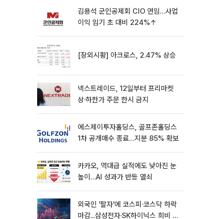
김용석 군인공제회 CIO 연임…사업
이익 임기 초 대비 224%↑
[장외시황] 아크로스, 2.47% 상승
넥스트레이드, 12일부터 프리마켓
상·하한가 주문 한시 금지
에스제이투자홀딩스, 골프존홀딩스
1차 공개매수 종료…지분 85% 확보
카카오, 역대급 실적에도 낮아진 눈
높이…AI 성과가 반등 열쇠
외국인 '팔자'에 코스피·코스닥 하락
마감...삼성전자·SK하이닉스 희비 갈