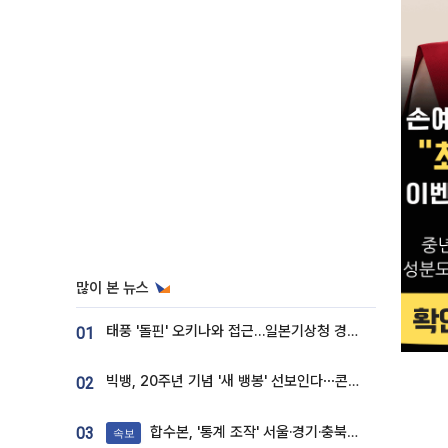
많이 본 뉴스
태풍 '돌핀' 오키나와 접근…일본기상청 경로 업데이트
01
빅뱅, 20주년 기념 '새 뱅봉' 선보인다⋯콘서트 앞두고 팝업 개최
02
합수본, '통계 조작' 서울·경기·충북 선관위 등 추가 압수수색
03
속보