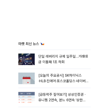
마켓 최신 뉴스
단일 레버리지 규제 일주일…거래대
금 이틀째 1조 하회
[오늘의 주요공시] SK하이닉스
·HLB·진에어·포스코홀딩스·네이버·
대우건설 등
[급등락주 짚어보기] 상상인증권ㆍ
유니켐 2연속, 본느 6연속 ‘상한
가’⋯M&A 훈풍 분 증시