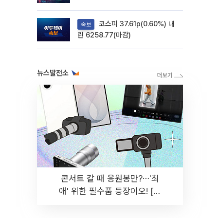
려
코스피 37.61p(0.60%) 내
속보
린 6258.77(마감)
뉴스발전소
콘서트 갈 때 응원봉만?⋯'최
애' 위한 필수품 등장이오! [솔
드아웃]