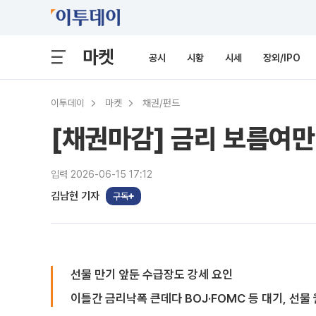
마켓
공시
시황
시세
장외/IPO
이투데이
마켓
채권/펀드
[채권마감] 금리 보름여만
입력 2026-06-15 17:12
김남현 기자
구독
선물 만기 앞둔 수급장도 강세 요인
이틀간 금리낙폭 큰데다 BOJ·FOMC 등 대기, 선물