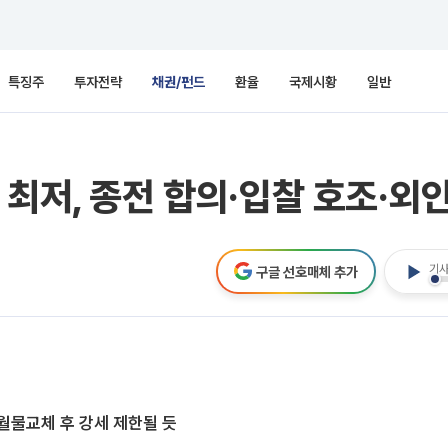
특징주
투자전략
채권/펀드
환율
국제시황
일반
 최저, 종전 합의·입찰 호조·외
기사
구글 선호매체 추가
 월물교체 후 강세 제한될 듯