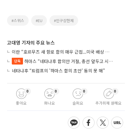
#스위스
#EU
#인구상한제
고대영 기자의 주요 뉴스
이란 “호르무즈 새 항로 합의 매우 근접...미국 배상 먼저”
하마스 “네타냐후 합의안 거절, 총선 앞두고 시간 끌기”
단독
네타냐후 “트럼프의 '하마스 합의 초안' 동의 못 해”
0
0
0
0
좋아요
화나요
슬퍼요
추가취재 원해요