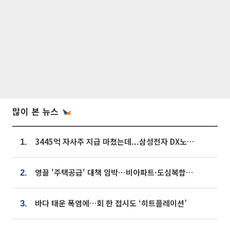
많이 본 뉴스
3445억 자사주 지급 마쳤는데...삼성전자 DX노조, 뒤늦은 '떼쓰기 집회'
1.
영끌 '주택공급' 대책 임박⋯비아파트·도심복합까지 총동원
2.
바다 태운 폭염에…회 한 접시도 ‘히트플레이션’
3.