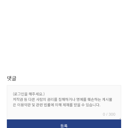
댓글
0 / 300