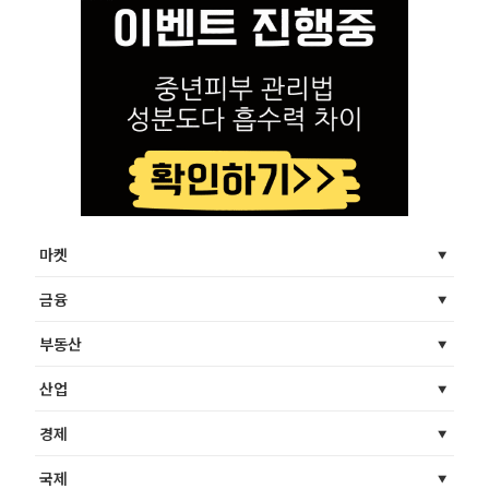
마켓
금융
부동산
산업
경제
국제