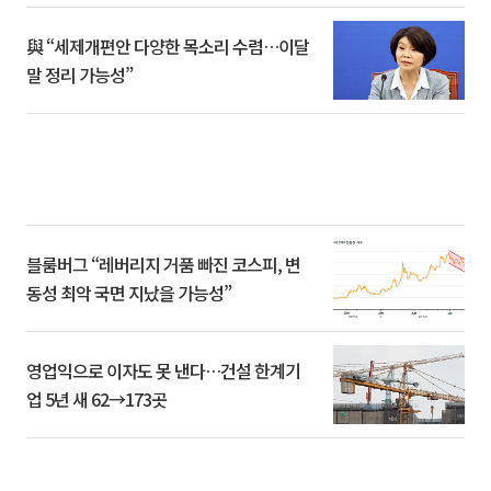
與 “세제개편안 다양한 목소리 수렴…이달
말 정리 가능성”
블룸버그 “레버리지 거품 빠진 코스피, 변
동성 최악 국면 지났을 가능성”
영업익으로 이자도 못 낸다…건설 한계기
업 5년 새 62→173곳