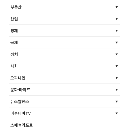
부동산
산업
경제
국제
정치
사회
오피니언
문화·라이프
뉴스발전소
이투데이TV
스페셜리포트