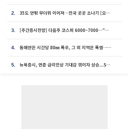
35도 안팎 무더위 이어져…전국 곳곳 소나기 [오늘 날씨]
2.
[주간증시전망] 다음주 코스피 6000~7000⋯“外人 수급은 정책이 변수”
3.
동해안은 시간당 80㎜ 폭우, 그 외 지역은 폭염…‘극과 극 날씨’
4.
뉴욕증시, 연준 금리인상 기대감 꺾이자 상승...S&P500 사상 최고치 [종합]
5.