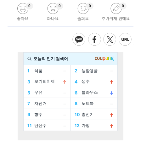
0
0
0
0
좋아요
화나요
슬퍼요
추가취재 원해요