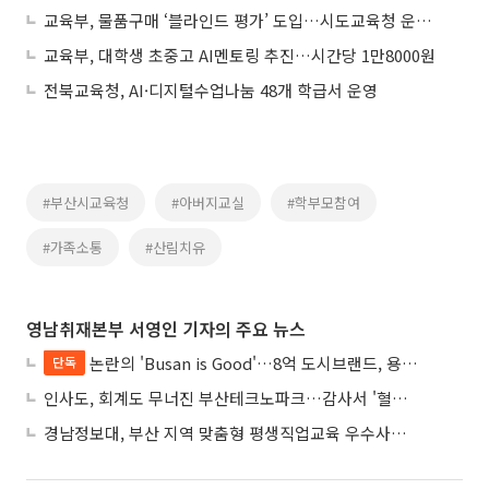
교육부, 물품구매 ‘블라인드 평가’ 도입…시도교육청 운영규정 정비 권고
교육부, 대학생 초중고 AI멘토링 추진…시간당 1만8000원
전북교육청, AI·디지털수업나눔 48개 학급서 운영
#부산시교육청
#아버지교실
#학부모참여
#가족소통
#산림치유
영남취재본부 서영인 기자의 주요 뉴스
논란의 'Busan is Good'…8억 도시브랜드, 용산 대통령실 CI 업체가 수행
단독
인사도, 회계도 무너진 부산테크노파크…감사서 '혈세 유용·인사 뒤집기' 적발
경남정보대, 부산 지역 맞춤형 평생직업교육 우수사례로 혁신 주도