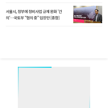
서울시, 정부에 정비사업 규제 완화 '건
의'⋯국토부 "협의 중" 입장만 [종합]