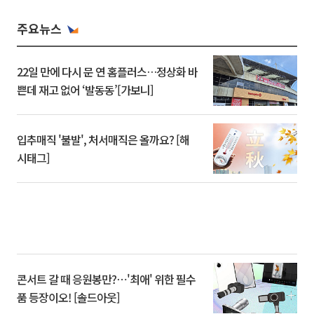
주요뉴스
22일 만에 다시 문 연 홈플러스…정상화 바
쁜데 재고 없어 ‘발동동’[가보니]
입추매직 '불발', 처서매직은 올까요? [해
시태그]
콘서트 갈 때 응원봉만?⋯'최애' 위한 필수
품 등장이오! [솔드아웃]